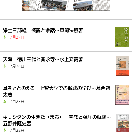
浄土三部経 概説と余話…草間法照著
本
7月27日
天海 徳川三代と寛永寺…水上文義著
本
7月24日
耳をととのえる 上智大学での傾聴の学び…葛西賢
太著
本
7月23日
キリシタンの生きた〈まち〉 宣教と弾圧の軌跡…
五野井隆史著
本
7月22日