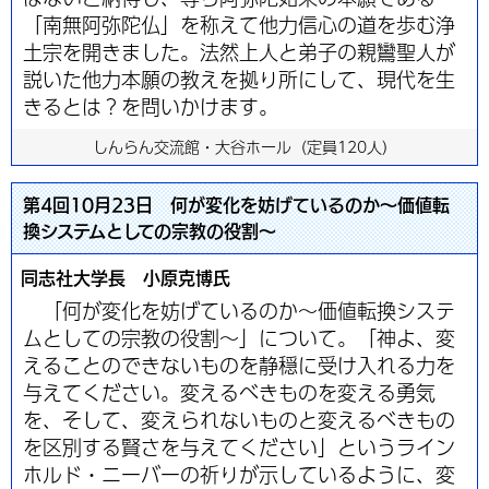
「南無阿弥陀仏」を称えて他力信心の道を歩む浄
土宗を開きました。法然上人と弟子の親鸞聖人が
説いた他力本願の教えを拠り所にして、現代を生
きるとは？を問いかけます。
しんらん交流館・大谷ホール（定員120人）
第4回10月23日 何が変化を妨げているのか～価値転
換システムとしての宗教の役割～
同志社大学長 小原克博氏
「何が変化を妨げているのか～価値転換システ
ムとしての宗教の役割～」について。「神よ、変
えることのできないものを静穏に受け入れる力を
与えてください。変えるべきものを変える勇気
を、そして、変えられないものと変えるべきもの
を区別する賢さを与えてください」というライン
ホルド・ニーバーの祈りが示しているように、変