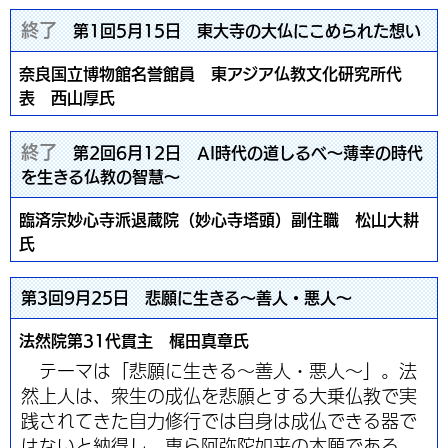
終了
第1回5月15日 東大寺の大仏にこめられた想い
奈良国立博物館名誉館員 東アジア仏教文化研究所代
表 西山厚氏
終了
第2回6月12日 AI時代の道しるべ～薄幸の時代
を生きる仏教の智慧～
臨済宗妙心寺派退蔵院（妙心寺塔頭）副住職 松山大耕
氏
第3回9月25日 悲願に生きる～善人・悪人～
法然院第31代貫主 梶田真章氏
テーマは「悲願に生きる～善人・悪人～」。法
然上人は、衆生の成仏を悲願とする大乗仏教で実
践されてきた自力修行では自身は成仏できる器で
はないと納得し、専ら阿弥陀如来の本願である