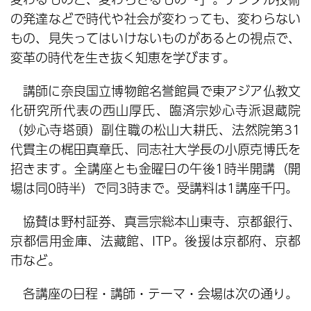
の発達などで時代や社会が変わっても、変わらない
もの、見失ってはいけないものがあるとの視点で、
変革の時代を生き抜く知恵を学びます。
講師に奈良国立博物館名誉館員で東アジア仏教文
化研究所代表の西山厚氏、臨済宗妙心寺派退蔵院
（妙心寺塔頭）副住職の松山大耕氏、法然院第31
代貫主の梶田真章氏、同志社大学長の小原克博氏を
招きます。全講座とも金曜日の午後1時半開講（開
場は同0時半）で同3時まで。受講料は1講座千円。
協賛は野村証券、真言宗総本山東寺、京都銀行、
京都信用金庫、法藏館、ITP。後援は京都府、京都
市など。
各講座の日程・講師・テーマ・会場は次の通り。