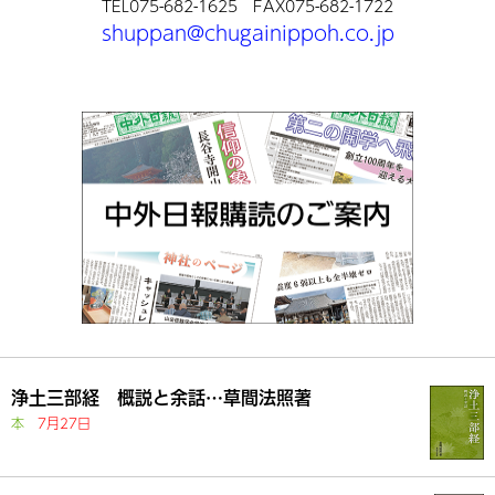
TEL075-682-1625 FAX075-682-1722
shuppan@chugainippoh.co.jp
浄土三部経 概説と余話…草間法照著
本
7月27日