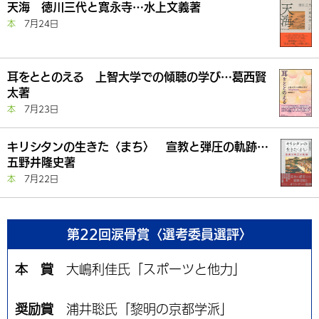
天海 徳川三代と寛永寺…水上文義著
本
7月24日
耳をととのえる 上智大学での傾聴の学び…葛西賢
太著
本
7月23日
キリシタンの生きた〈まち〉 宣教と弾圧の軌跡…
五野井隆史著
本
7月22日
第22回涙骨賞〈選考委員選評〉
本 賞
大嶋利佳氏「スポーツと他力」
奨励賞
浦井聡氏「黎明の京都学派」