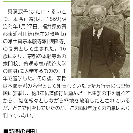
真渓涙骨(またに・るいこ
つ、本名正遵)は、1869(明
治2)年1月27日、福井県敦賀
郡東浦村田結(現在の敦賀市)
の浄土真宗本願寺派｢興隆寺｣
の長男として生まれた。16
歳になり、京都の本願寺派の
宗門校、普通教校(龍谷大学
の前身)に入学するものの、1
年で退学した。その後、涙骨
は本願寺派の名僧として知られていた博多万行寺の七里恒
順に師事し、約3年仏道修行に励んだ。七里師の下を離れて
から、職を転々としながら各地を放浪したとされている
が、どこで何をしていたのか、この間8年近くの消息はよく
判っていない。
■新聞の創刊