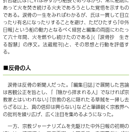
折哲雄氏は｢これはみずから船長でありながら、常に船底に
あって火を焚き続ける火夫であろうとした覚悟を示すもの
である。涙骨の一生をみればわかるが、氏は一貫して目立
ったり有名になったりすることを避け、ただひたすら｢中外
日報｣という船の動力となるべく経営と編集の両面にわたっ
て六十年間、火を燃やし続けたのである｣(「涙骨抄 生き
る智慧」の序文。法蔵館刊)と、その思想と行動を評価す
る。
■反骨の人
涙骨は反骨の新聞人だった。｢編集日誌｣で展開した言論
は客観公正を旨とし、｢『陰から拝まれる人』でなければ宗
教家とはいわれない｣｢宗教の名に隠れたる草賊を一掃し去
らざる以上、真の信仰は興らない｣などと筆鋒鋭く宗教界へ
の批判を繰り広げ、広く注目を集めるようになった。
一方、宗教ジャーナリズムを先駆けた中外日報の初期の