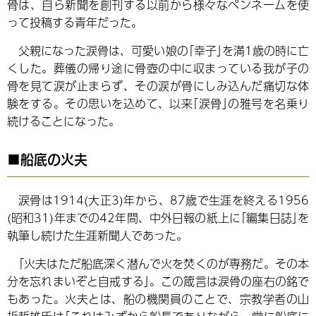
骨は、自ら新聞を創刊する以前から様々なペンネームを使
って投稿する青年だった。
父親になった涙骨は、可愛い娘の｢幸子｣を満1歳の時に亡
くした。葬儀の帰り途に骨壺の中に収まっている我が子の
骨を見て涙が止まらず、その涙が骨にしみ込んだ痛切な体
験をする。その思いを込めて、以来｢涙骨｣の雅号を名乗り
続けることになった。
■船底の火夫
涙骨は1914(大正3)年から、87歳で生涯を終える1956
(昭和31)年までの42年間、中外日報の紙上に｢編集日誌｣を
執筆し続けた生涯新聞人であった。
｢火夫はただ船底深く潜んで火を焚くのが専務だ。その本
分を忘れまいぞと自戒する｣。この箴言は涙骨の座右の銘で
もあった。火夫とは、船の機関員のことで、宗教学者の山