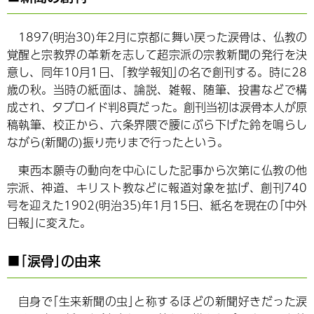
1897(明治30)年2月に京都に舞い戻った涙骨は、仏教の
覚醒と宗教界の革新を志して超宗派の宗教新聞の発行を決
意し、同年10月1日、｢教学報知｣の名で創刊する。時に28
歳の秋。当時の紙面は、論説、雑報、随筆、投書などで構
成され、タブロイド判8頁だった。創刊当初は涙骨本人が原
稿執筆、校正から、六条界隈で腰にぶら下げた鈴を鳴らし
ながら(新聞の)振り売りまで行ったという。
東西本願寺の動向を中心にした記事から次第に仏教の他
宗派、神道、キリスト教などに報道対象を拡げ、創刊740
号を迎えた1902(明治35)年1月15日、紙名を現在の｢中外
日報｣に変えた。
■｢涙骨｣の由来
自身で｢生来新聞の虫｣と称するほどの新聞好きだった涙