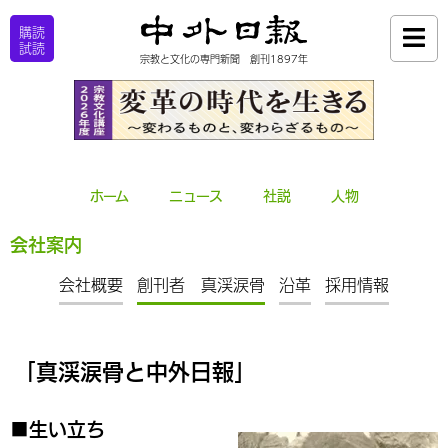
購読
試読
宗教と文化の専門新聞 創刊1897年
ホーム
ニュース
社説
人物
会社案内
会社概要
創刊者 真渓涙骨
沿革
採用情報
｢真渓涙骨と中外日報｣
■生い立ち