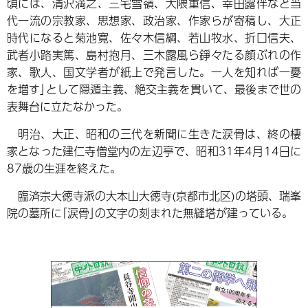
頃には、清沢満之、三宅雪嶺、大隈重信、幸田露伴など当
代一流の宗教家、思想家、政治家、作家らが寄稿し、大正
時代になると菊池寛、佐々木信綱、若山牧水、折口信夫、
武者小路実篤、島村抱月、三木露風ら錚々たる顔ぶれの作
家、歌人、国文学者が紙上で発言した。一人を知れば一憂
を増す｣として隠遁主義、絶交主義を貫いて、最後まで世の
表舞台に立たなかった。
明治、大正、昭和の三代を新聞に生きた涙骨は、終の棲
家となった建仁寺僧堂内の左辺亭で、昭和31年4月14日に
87歳の生涯を終えた。
臨済宗大徳寺派の大本山大徳寺(京都市北区)の塔頭、瑞峯
院の墓所に｢涙骨｣の文字の刻まれた無縫塔が建っている。