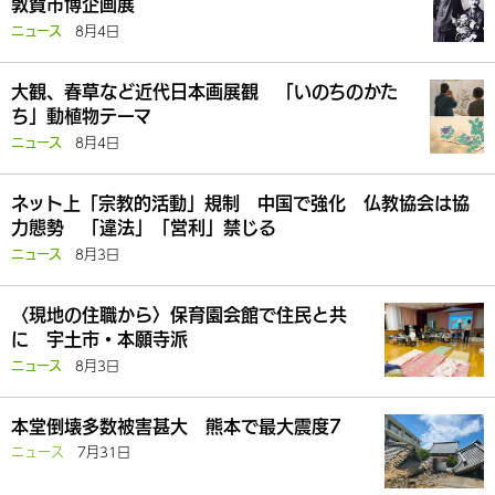
敦賀市博企画展
8月4日
ニュース
大観、春草など近代日本画展観 「いのちのかた
ち」動植物テーマ
8月4日
ニュース
ネット上「宗教的活動」規制 中国で強化 仏教協会は協
力態勢 「違法」「営利」禁じる
8月3日
ニュース
〈現地の住職から〉保育園会館で住民と共
に 宇土市・本願寺派
8月3日
ニュース
本堂倒壊多数被害甚大 熊本で最大震度7
ニュース
7月31日