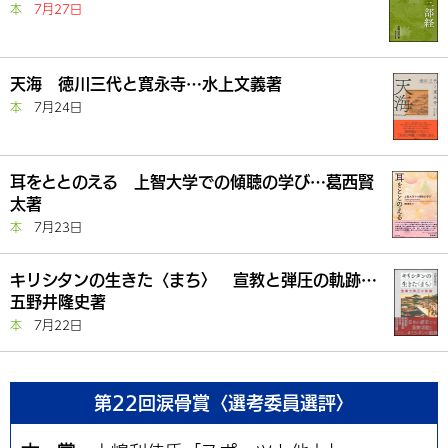
本
7月27日
天海 徳川三代と寛永寺…水上文義著
本
7月24日
耳をととのえる 上智大学での傾聴の学び…葛西賢
太著
本
7月23日
キリシタンの生きた〈まち〉 宣教と弾圧の軌跡…
五野井隆史著
本
7月22日
第22回涙骨賞〈選考委員選評〉