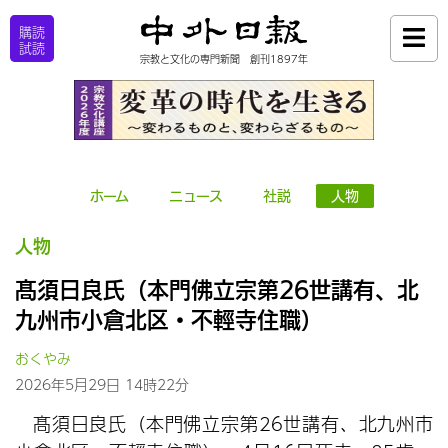
購読
試読
宗教と文化の専門新聞 創刊1897年
ホーム
ニュース
社説
人物
人物
髙須日良氏（本門佛立宗第26世講有、北
九州市小倉北区・不輕寺住職）
おくやみ
2026年5月29日 14時22分
髙須日良氏（本門佛立宗第26世講有、北九州市