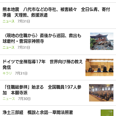
熊本地震 八代市などの寺社、被害続々 全日仏青、寄付
準備 天理教、救援派遣
7月31日
ニュース
〈現地の住職から〉直後から巡回、救出も
球磨村・曹洞宗神照寺
7月31日
ニュース
ドイツで坐禅指導17年 世界向け禅の教え
発信
キラリ
7月31日
「住職総参拝」始まる 全国職員197人参
加 本願寺派
ニュース
7月30日
浄土三部経 概説と余話…草間法照著