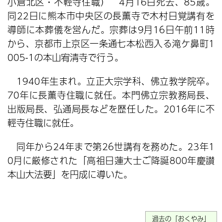
小倉北区・不輕寺住職） 4月16日死去、85歳。
同22日に熊本市中央区の長薫寺で木村日覚講有を
導師に本葬儀を営んだ。宗葬は9月16日午前11時
から、京都市上京区一条通七本松西入る滝ケ鼻町1
005-1の本山宥清寺で行う。
1940年生まれ。立正大宗学科、佛立教学院卒。
70年に長薫寺住職に就任。本門佛立宗教務局長、
出版局長、弘通局長などを歴任した。2016年に不
輕寺住職に就任。
同年から24年まで第26世講有を務めた。23年1
0月に厳修された「高祖日蓮大士ご降誕800年慶讃
本山大法要」を円成に導いた。
過去の「おくやみ」