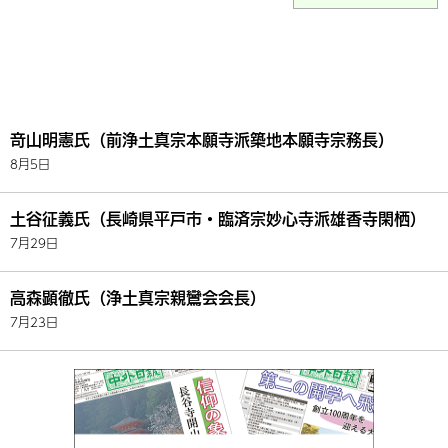
竒山明憲氏（前浄土真宗本願寺派築地本願寺宗務長）
8月5日
土谷征義氏（長崎県平戸市・臨済宗妙心寺派雄香寺閑栖）
7月29日
高森顕徹氏（浄土真宗親鸞会会長）
7月23日