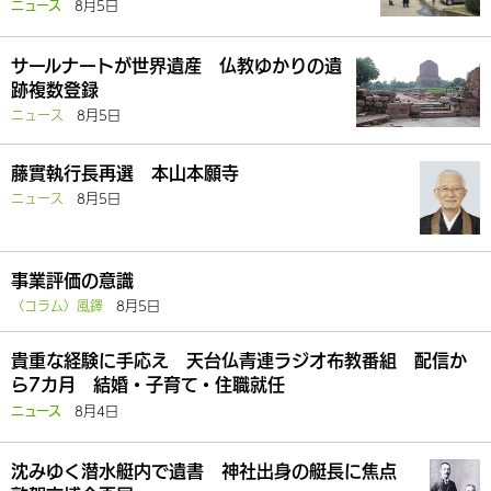
8月5日
ニュース
サールナートが世界遺産 仏教ゆかりの遺
跡複数登録
ニュース
8月5日
藤實執行長再選 本山本願寺
ニュース
8月5日
事業評価の意識
〈コラム〉風鐸
8月5日
貴重な経験に手応え 天台仏青連ラジオ布教番組 配信か
ら7カ月 結婚・子育て・住職就任
8月4日
ニュース
沈みゆく潜水艇内で遺書 神社出身の艇長に焦点