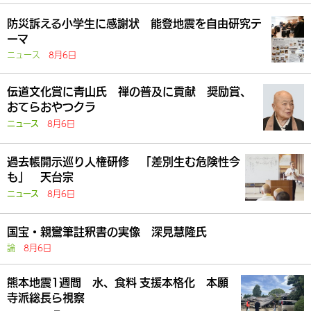
防災訴える小学生に感謝状 能登地震を自由研究テ
ーマ
ニュース
8月6日
伝道文化賞に青山氏 禅の普及に貢献 奨励賞、
おてらおやつクラ
8月6日
ニュース
過去帳開示巡り人権研修 「差別生む危険性今
も」 天台宗
8月6日
ニュース
国宝・親鸞筆註釈書の実像 深見慧隆氏
論
8月6日
熊本地震1週間 水、食料 支援本格化 本願
寺派総長ら視察