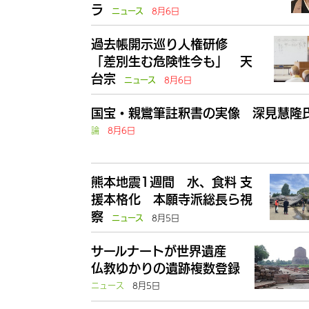
ラ
8月6日
ニュース
過去帳開示巡り人権研修
「差別生む危険性今も」 天
台宗
8月6日
ニュース
国宝・親鸞筆註釈書の実像 深見慧隆
論
8月6日
熊本地震1週間 水、食料 支
援本格化 本願寺派総長ら視
察
8月5日
ニュース
サールナートが世界遺産
仏教ゆかりの遺跡複数登録
ニュース
8月5日