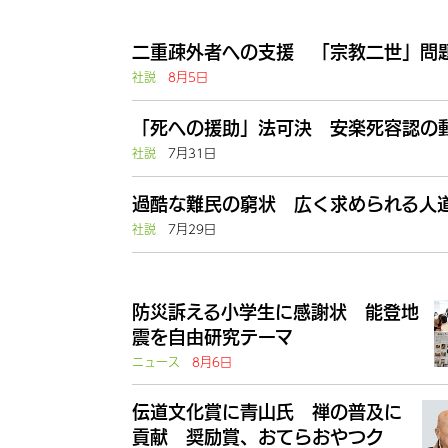
二重疎外者への支援 「宗教二世」問題
社説
8月5日
「死への援助」法可決 安楽死容認の動
社説
7月31日
過酷な難民の窮状 広く求められる人道
社説
7月29日
防災訴える小学生に感謝状 能登地
震を自由研究テーマ
ニュース
8月6日
伝道文化賞に青山氏 禅の普及に
貢献 奨励賞、おてらおやつク