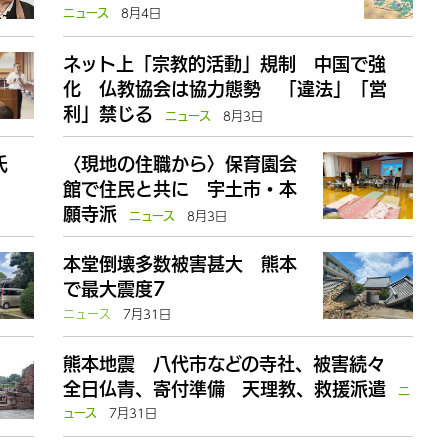
8月4日
ニュース
ネット上「宗教的活動」規制 中国で強
化 仏教協会は協力態勢 「違法」「営
利」禁じる
8月3日
ニュース
氏
〈現地の住職から〉保育園会
館で住民と共に 宇土市・本
願寺派
8月3日
ニュース
本堂倒壊多数被害甚大 熊本
で最大震度7
ニュース
7月31日
熊本地震 八代市などの寺社、被害続々
全日仏青、寄付準備 天理教、救援派遣
ニ
7月31日
ュース