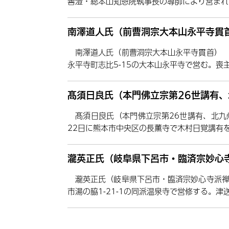
善澄・総本山知恩院執事長の導師により営まれ
南澤道人氏（前曹洞宗大本山永平寺貫
南澤道人氏（前曹洞宗大本山永平寺貫首） 5
永平寺町志比5-15の大本山永平寺で営む。喪
髙須日良氏（本門佛立宗第26世講有
髙須日良氏（本門佛立宗第26世講有、北九
22日に熊本市中央区の長薫寺で木村日覚講有
瀧英正氏（岐阜県下呂市・臨済宗妙心
瀧英正氏（岐阜県下呂市・臨済宗妙心寺派禅
市湯の脇1-21-1の同派温泉寺で営修する。津