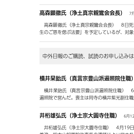
高森顕徹氏（浄土真宗親鸞会会長）
7
高森顕徹氏（浄土真宗親鸞会会長） 8日死
生のご恩を偲ぶ法要」を予定しているが、対象
中外日報のご購読、試読のお申し込みはこ
横井杲鈶氏（真言宗豊山派遍照院住職
横井杲鈶氏（真言宗豊山派遍照院住職） 6
遍照院で営んだ。喪主は同寺の横井紫光副住職。
井桁雄弘氏（浄土宗大圓寺住職）
6月1
井桁雄弘氏（浄土宗大圓寺住職） 4月19日