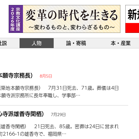
社説
人物
論・寄稿
本・産業
本願寺宗務長）
8月5日
築地本願寺宗務長） 7月31日死去、71歳。葬儀は4日
本願寺派宗務所に長年奉職し、学事部…
心寺派雄香寺閑栖）
7月29日
雄香寺閑栖） 21日死去、85歳。密葬は24日に営まれ
2166-1の雄香寺で、福岡県…