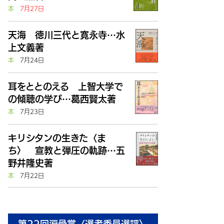
本
7月27日
天海 徳川三代と寛永寺…水
上文義著
本
7月24日
耳をととのえる 上智大学で
の傾聴の学び…葛西賢太著
本
7月23日
キリシタンの生きた〈ま
ち〉 宣教と弾圧の軌跡…五
野井隆史著
本
7月22日