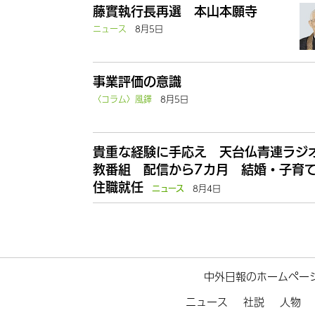
藤實執行長再選 本山本願寺
ニュース
8月5日
事業評価の意識
〈コラム〉風鐸
8月5日
貴重な経験に手応え 天台仏青連ラジ
教番組 配信から7カ月 結婚・子育
住職就任
8月4日
ニュース
中外日報のホームペー
ニュース
社説
人物