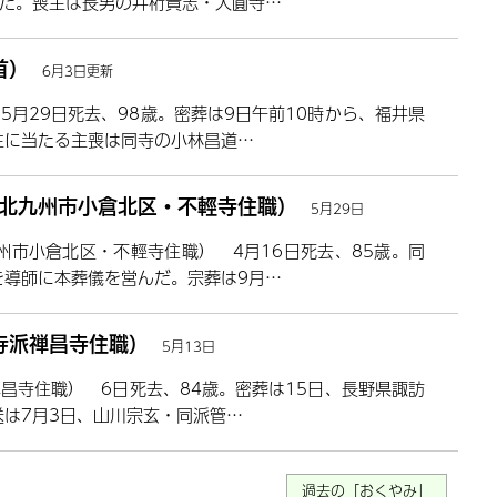
た。喪主は長男の井桁貴志・大圓寺…
首）
6月3日更新
月29日死去、98歳。密葬は9日午前10時から、福井県
主に当たる主喪は同寺の小林昌道…
、北九州市小倉北区・不輕寺住職）
5月29日
州市小倉北区・不輕寺住職） 4月16日死去、85歳。同
を導師に本葬儀を営んだ。宗葬は9月…
寺派禅昌寺住職）
5月13日
昌寺住職） 6日死去、84歳。密葬は15日、長野県諏訪
送は7月3日、山川宗玄・同派管…
過去の「おくやみ」