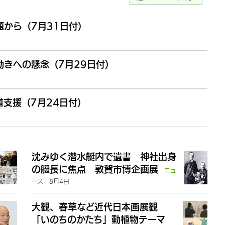
から（7月31日付）
きへの懸念（7月29日付）
支援（7月24日付）
沈みゆく潜水艇内で遺書 神社出身
の艇長に焦点 敦賀市博企画展
ニュ
8月4日
ース
大観、春草など近代日本画展観
「いのちのかたち」動植物テーマ