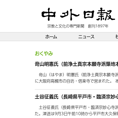
宗教と文化の専門新聞 創刊1897年
ホーム
ニュース
おくやみ
竒山明憲氏（前浄土真宗本願寺派築地
竒山（はやま）明憲氏（前浄土真宗本願寺派
に大阪府高槻市の自坊・信楽寺で営まれた。 
土谷征義氏（長崎県平戸市・臨済宗妙
土谷征義氏（長崎県平戸市・臨済宗妙心寺派
た。津送は9月3日午前10時から平戸市大久保町