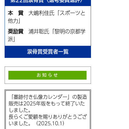
第22回涙骨賞〈選考委員選評〉
本 賞
大嶋利佳氏「スポーツと
他力」
奨励賞
浦井聡氏「黎明の京都学
派」
涙骨賞受賞者一覧
「墨跡付き仏像カレンダー」の製造
販売は2025年版をもって終了いた
しました。
長らくご愛顧を賜りありがとうござ
いました。（2025.10.1）