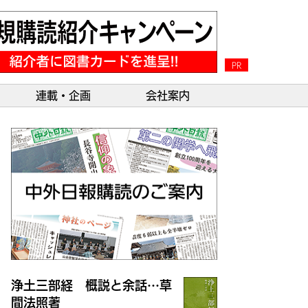
PR
連載・企画
会社案内
浄土三部経 概説と余話…草
間法照著