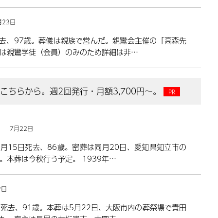
月23日
去、97歳。葬儀は親族で営んだ。親鸞会主催の「高森先
は親鸞学徒（会員）のみのため詳細は非…
ちらから。週2回発行・月額3,700円～。
）
7月22日
月15日死去、86歳。密葬は同月20日、愛知県知立市の
本葬は今秋行う予定。 1939年…
2日
死去、91歳。本葬は5月22日、大阪市内の葬祭場で貴田