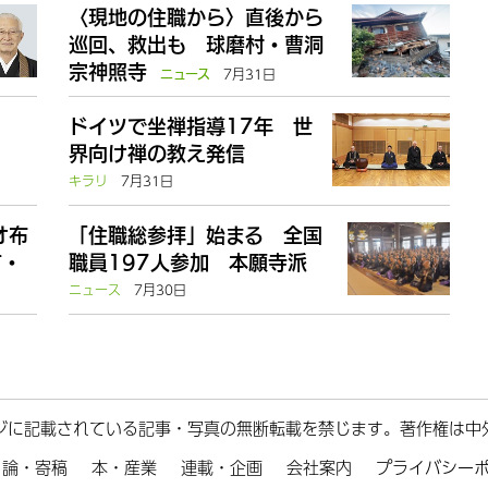
〈現地の住職から〉直後から
巡回、救出も 球磨村・曹洞
宗神照寺
7月31日
ニュース
ドイツで坐禅指導17年 世
界向け禅の教え発信
キラリ
7月31日
オ布
「住職総参拝」始まる 全国
て・
職員197人参加 本願寺派
ニュース
7月30日
ジに記載されている記事・写真の無断転載を禁じます。著作権は中
論・寄稿
本・産業
連載・企画
会社案内
プライバシー