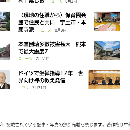
利」禁じる
ニュース
8月3日
〈現地の住職から〉保育園会
館で住民と共に 宇土市・本
願寺派
ニュース
8月3日
本堂倒壊多数被害甚大 熊本
で最大震度7
ニュース
7月31日
ドイツで坐禅指導17年 世
界向け禅の教え発信
キラリ
7月31日
ジに記載されている記事・写真の無断転載を禁じます。著作権は中