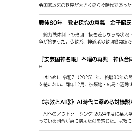
令国家以来の秩序が大きく揺らぐ時代であった
戦後80年 教史探究の意義 金子昭氏
総力戦体制下の教団 抜き差しならぬ状況 
争が始まった。仏教系、神道系の教団機関誌で
『安芸国神名帳』奉唱の再興 神仏合
日
はじめに 令和7（2025）年、終戦80年
を絶たない。同年12月、被爆地・広島で活動
《宗教とAI③》AI時代に深める対機
AIへのアウトソーシング 2024年度に某
っている割合が急に増えたのを感じた。宗教に