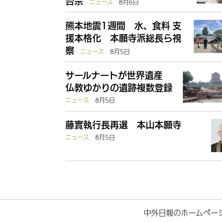
台宗
ニュース
8月6日
熊本地震1週間 水、食料 支
援本格化 本願寺派総長ら視
察
ニュース
8月5日
サールナートが世界遺産
仏教ゆかりの遺跡複数登録
ニュース
8月5日
藤實執行長再選 本山本願寺
ニュース
8月5日
中外日報のホームペー