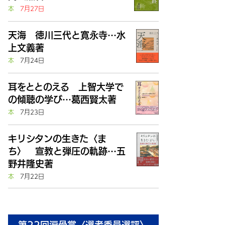
本
7月27日
天海 徳川三代と寛永寺…水
上文義著
本
7月24日
耳をととのえる 上智大学で
の傾聴の学び…葛西賢太著
本
7月23日
キリシタンの生きた〈ま
ち〉 宣教と弾圧の軌跡…五
野井隆史著
本
7月22日