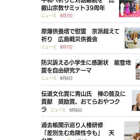
平和へ祈りと対話継続を 比
叡山宗教サミット39周年
ニュース
8月7日
原爆供養塔で慰霊 宗派超えて
祈り 広島戦災供養会
ニュース
8月7日
防災訴える小学生に感謝状 能登地
震を自由研究テーマ
ニュース
8月6日
伝道文化賞に青山氏 禅の普及に
貢献 奨励賞、おてらおやつク
ラ
ニュース
8月6日
過去帳開示巡り人権研修
「差別生む危険性今も」 天