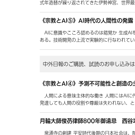
式年造替が繰り返されてきた伊勢神宮、世界最
《宗教とAI⑤》AI時代の人間性の発
AIに意識やこころ認めるのは錯覚か 生成A
ある。技術開発の上流で実験的に行なわれてい
中外日報のご購読、試読のお申し込みはこ
《宗教とAI④》予測不可能性と創造の
人間による意味主体的な働き 人間にはAIに
発達しても人間の役割や尊厳は失われない、と
月輪大師俊芿律師800年御遠忌 西谷
泉涌寺の創建 平安時代後期の日本社会は、