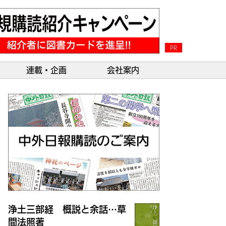
PR
連載・企画
会社案内
浄土三部経 概説と余話…草
間法照著