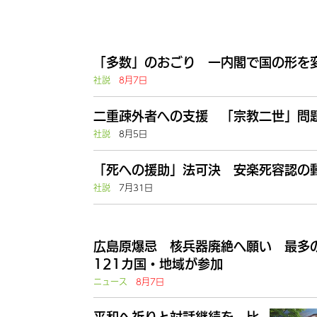
「多数」のおごり 一内閣で国の形を
社説
8月7日
二重疎外者への支援 「宗教二世」問題
社説
8月5日
「死への援助」法可決 安楽死容認の動
社説
7月31日
広島原爆忌 核兵器廃絶へ願い 最多
121カ国・地域が参加
ニュース
8月7日