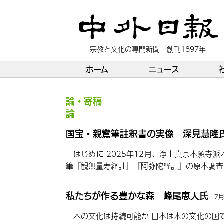
宗教と文化の専門新聞 創刊1897年
ホーム
ニュース
論・寄稿
論
国宝・親鸞筆註釈書の実像 深見慧隆
はじめに 2025年12月、浄土真宗本願寺
筆『観無量寿経註』『阿弥陀経註』の原本調査
私たちが作る豊かな森 峰尾恵人氏
7
木の文化は持続可能か 日本は木の文化の国