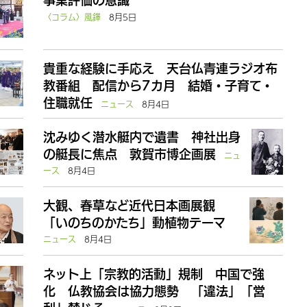
事業評価の意識
〈コラム〉風鐸
8月5日
貴重な経験に手応え 天台仏青連ラジオ布
教番組 配信から7カ月 結婚・子育て・
住職就任
ニュース
8月4日
沈みゆく潜水艇内で遺書 神社出身
の艇長に焦点 敦賀市博企画展
ニュ
ース
8月4日
大観、春草など近代日本画展観
「いのちのかたち」動植物テーマ
ニュース
8月4日
ネット上「宗教的活動」規制 中国で強
化 仏教協会は協力態勢 「違法」「営