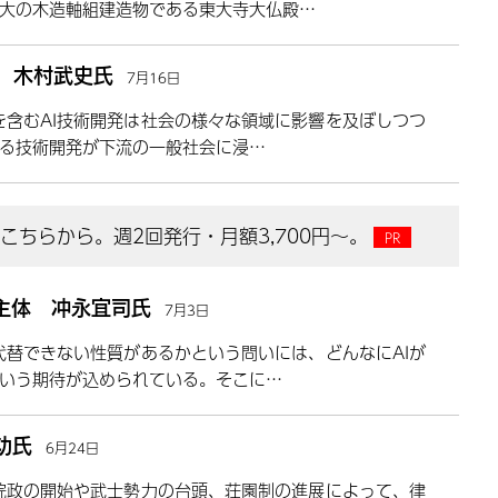
大の木造軸組建造物である東大寺大仏殿…
露 木村武史氏
7月16日
Iを含むAI技術開発は社会の様々な領域に影響を及ぼしつつ
る技術開発が下流の一般社会に浸…
ちらから。週2回発行・月額3,700円～。
主体 冲永宜司氏
7月3日
代替できない性質があるかという問いには、どんなにAIが
いう期待が込められている。そこに…
功氏
6月24日
院政の開始や武士勢力の台頭、荘園制の進展によって、律