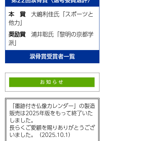
第22回涙骨賞〈選考委員選評〉
本 賞
大嶋利佳氏「スポーツと
他力」
奨励賞
浦井聡氏「黎明の京都学
派」
涙骨賞受賞者一覧
「墨跡付き仏像カレンダー」の製造
販売は2025年版をもって終了いた
しました。
長らくご愛顧を賜りありがとうござ
いました。（2025.10.1）