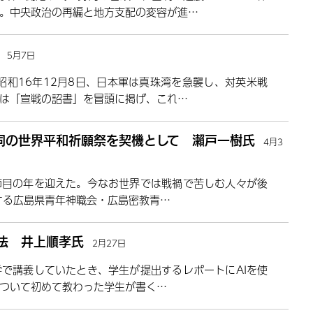
。中央政治の再編と地方支配の変容が進…
5月7日
昭和16年12月8日、日本軍は真珠湾を急襲し、対英米戦
は「宣戦の詔書」を冒頭に掲げ、これ…
同の世界平和祈願祭を契機として 瀨戸一樹氏
4月3
の節目の年を迎えた。今なお世界では戦禍で苦しむ人々が後
する広島県青年神職会・広島密教青…
説法 井上順孝氏
2月27日
大学で講義していたとき、学生が提出するレポートにAIを使
ついて初めて教わった学生が書く…