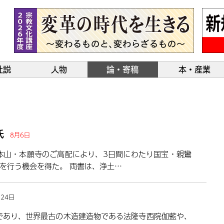
社説
人物
論・寄稿
本・産業
氏
8月6日
派本山・本願寺のご高配により、3日間にわたり国宝・親鸞
を行う機会を得た。 両書は、浄土…
月24日
であり、世界最古の木造建造物である法隆寺西院伽藍や、