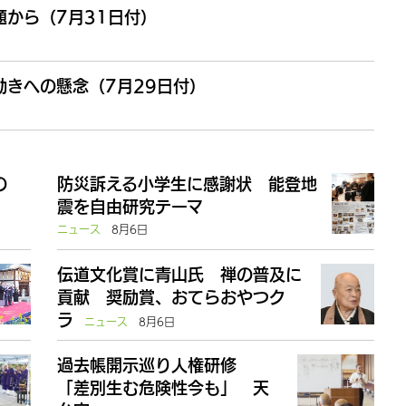
から（7月31日付）
きへの懸念（7月29日付）
の
防災訴える小学生に感謝状 能登地
震を自由研究テーマ
ニュース
8月6日
伝道文化賞に青山氏 禅の普及に
貢献 奨励賞、おてらおやつク
ラ
ニュース
8月6日
過去帳開示巡り人権研修
「差別生む危険性今も」 天