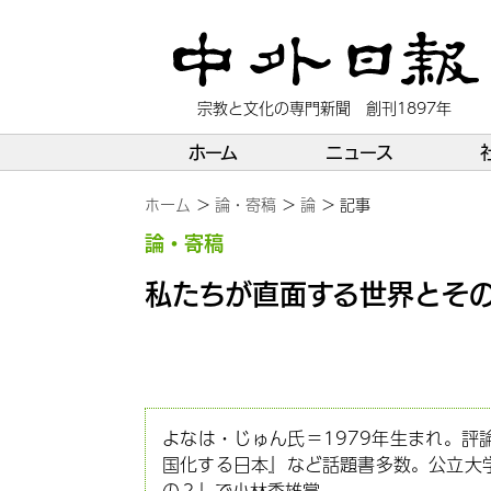
宗教と文化の専門新聞 創刊1897年
ホーム
ニュース
ホーム
論・寄稿
論
記事
論・寄稿
私たちが直面する世界とそ
よなは・じゅん氏＝1979年生まれ。
国化する日本』など話題書多数。公立大
の？』で小林秀雄賞。