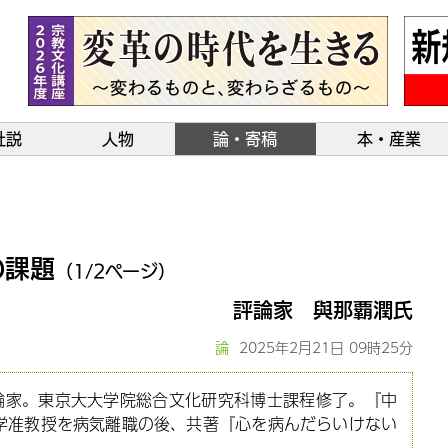
社説
人物
論・寄稿
本・産業
の課題
（1/2ページ）
評論家 與那覇潤氏
論
2025年2月21日 09時25分
評論家。東京大大学院総合文化研究科博士課程修了。『中
学准教授を病気離職の後、共著『心を病んだらいけない