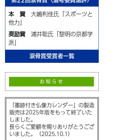
第22回涙骨賞〈選考委員選評〉
本 賞
大嶋利佳氏「スポーツと
他力」
奨励賞
浦井聡氏「黎明の京都学
派」
涙骨賞受賞者一覧
「墨跡付き仏像カレンダー」の製造
販売は2025年版をもって終了いた
しました。
長らくご愛顧を賜りありがとうござ
いました。（2025.10.1）