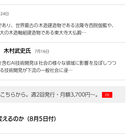
月24日
であり、世界最古の木造建造物である法隆寺西院伽藍や、
大の木造軸組建造物である東大寺大仏殿…
露 木村武史氏
7月16日
Iを含むAI技術開発は社会の様々な領域に影響を及ぼしつつ
る技術開発が下流の一般社会に浸…
ちらから。週2回発行・月額3,700円～。
変えるのか（8月5日付）