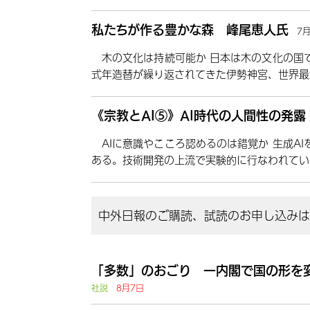
私たちが作る豊かな森 峰尾恵人氏
7
木の文化は持続可能か 日本は木の文化の国
式年造替が繰り返されてきた伊勢神宮、世界最
《宗教とAI⑤》AI時代の人間性の発
AIに意識やこころ認めるのは錯覚か 生成A
ある。技術開発の上流で実験的に行なわれてい
中外日報のご購読、試読のお申し込みはこ
「多数」のおごり 一内閣で国の形を
社説
8月7日