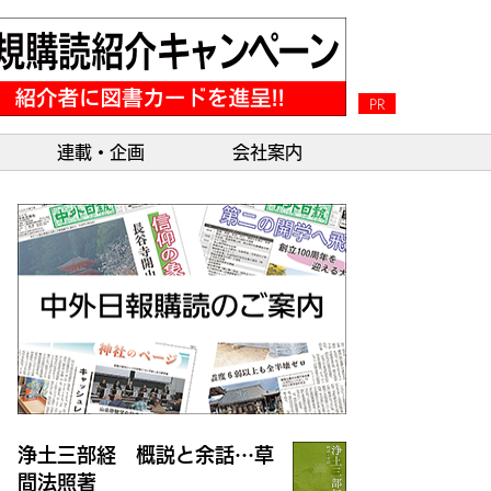
PR
連載・企画
会社案内
浄土三部経 概説と余話…草
間法照著