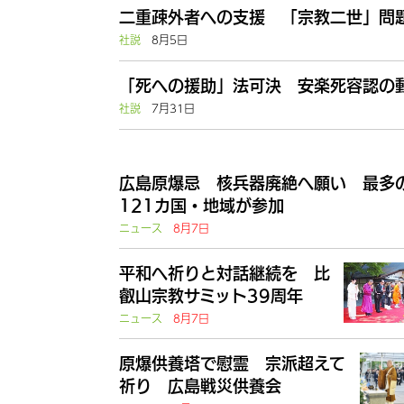
二重疎外者への支援 「宗教二世」問題
社説
8月5日
「死への援助」法可決 安楽死容認の動
社説
7月31日
広島原爆忌 核兵器廃絶へ願い 最多
121カ国・地域が参加
ニュース
8月7日
平和へ祈りと対話継続を 比
叡山宗教サミット39周年
ニュース
8月7日
原爆供養塔で慰霊 宗派超えて
祈り 広島戦災供養会