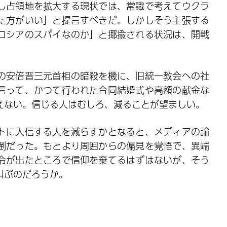
し占領地を拡大する現状では、常識で考えてウクラ
た方がいい」と提言すべきだ。しかしそう主張する
ロシアのスパイなのか」と揶揄される状況は、開戦
月の安倍晋三元首相の暗殺を機に、旧統一教会への社
言って、かつて行われた合同結婚式や高額の献金な
えない。信じる人はむしろ、減ることが望ましい。
トに入信する人を減らすかとなると、メディアの論
倒だった。もとより周囲からの偏見を覚悟で、異端
令が出たところで信仰を棄てるはずはないが、そう
叫ぶのだろうか。