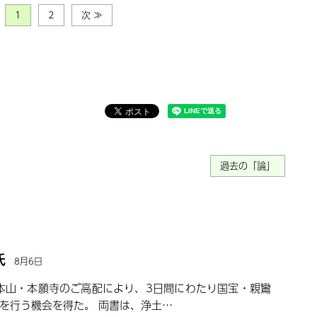
1
2
次 ≫
過去の「論」
氏
8月6日
派本山・本願寺のご高配により、3日間にわたり国宝・親鸞
を行う機会を得た。 両書は、浄土…