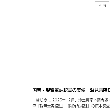
≪ 前
国宝・親鸞筆註釈書の実像 深見慧隆
はじめに 2025年12月、浄土真宗本願寺
筆『観無量寿経註』『阿弥陀経註』の原本調査