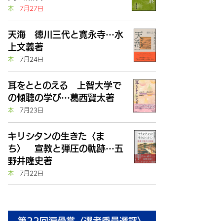
本
7月27日
天海 徳川三代と寛永寺…水
上文義著
本
7月24日
耳をととのえる 上智大学で
の傾聴の学び…葛西賢太著
本
7月23日
キリシタンの生きた〈ま
ち〉 宣教と弾圧の軌跡…五
野井隆史著
本
7月22日