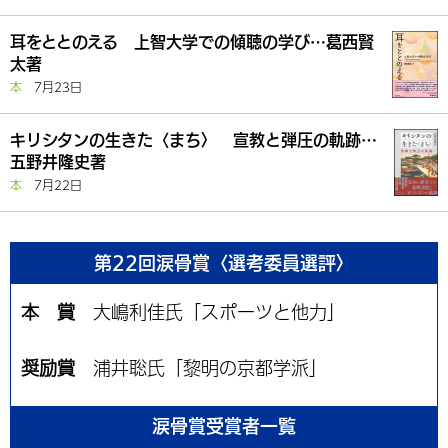
耳をととのえる 上智大学での傾聴の学び…葛西賢
太著
本
7月23日
キリシタンの生きた〈まち〉 宣教と弾圧の軌跡…
五野井隆史著
本
7月22日
第22回涙骨賞〈選考委員選評〉
本 賞
大嶋利佳氏「スポーツと他力」
奨励賞
浦井聡氏「黎明の京都学派」
涙骨賞受賞者一覧