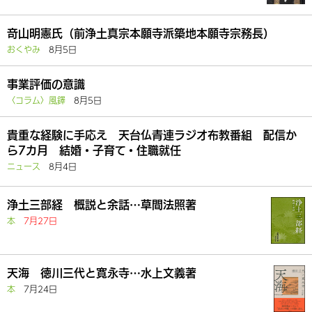
竒山明憲氏（前浄土真宗本願寺派築地本願寺宗務長）
おくやみ
8月5日
事業評価の意識
〈コラム〉風鐸
8月5日
貴重な経験に手応え 天台仏青連ラジオ布教番組 配信か
ら7カ月 結婚・子育て・住職就任
ニュース
8月4日
浄土三部経 概説と余話…草間法照著
本
7月27日
天海 徳川三代と寛永寺…水上文義著
本
7月24日