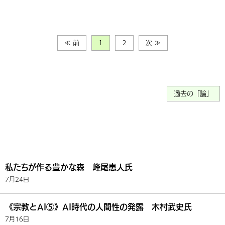
≪ 前
1
2
次 ≫
過去の「論」
私たちが作る豊かな森 峰尾恵人氏
7月24日
《宗教とAI⑤》AI時代の人間性の発露 木村武史氏
7月16日