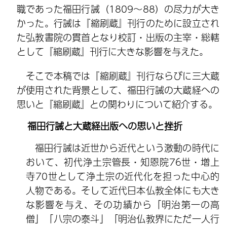
職であった福田行誡（1809～88）の尽力が大き
かった。行誡は『縮刷蔵』刊行のために設立され
た弘教書院の貫首となり校訂・出版の主宰・総轄
として『縮刷蔵』刊行に大きな影響を与えた。
そこで本稿では『縮刷蔵』刊行ならびに三大蔵
が使用された背景として、福田行誡の大蔵経への
思いと『縮刷蔵』との関わりについて紹介する。
福田行誡と大蔵経出版への思いと挫折
福田行誡は近世から近代という激動の時代に
おいて、初代浄土宗管長・知恩院76世・増上
寺70世として浄土宗の近代化を担った中心的
人物である。そして近代日本仏教全体にも大き
な影響を与え、その功績から「明治第一の高
僧」「八宗の泰斗」「明治仏教界にただ一人行