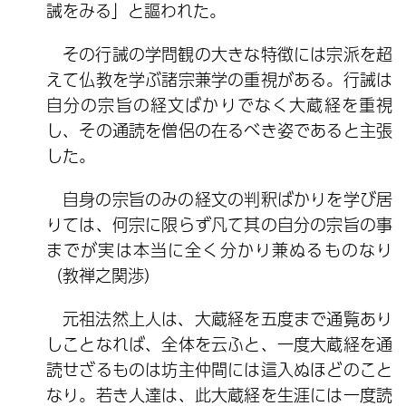
誡をみる」と謳われた。
その行誡の学問観の大きな特徴には宗派を超
えて仏教を学ぶ諸宗兼学の重視がある。行誡は
自分の宗旨の経文ばかりでなく大蔵経を重視
し、その通読を僧侶の在るべき姿であると主張
した。
自身の宗旨のみの経文の判釈ばかりを学び居
りては、何宗に限らず凡て其の自分の宗旨の事
までが実は本当に全く分かり兼ぬるものなり
（教禅之関渉）
元祖法然上人は、大蔵経を五度まで通覧あり
しことなれば、全体を云ふと、一度大蔵経を通
読せざるものは坊主仲間には這入ぬほどのこと
なり。若き人達は、此大蔵経を生涯には一度読