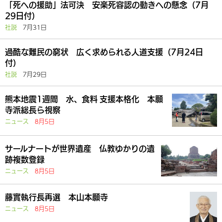
「死への援助」法可決 安楽死容認の動きへの懸念（7月
29日付）
社説
7月31日
過酷な難民の窮状 広く求められる人道支援（7月24日
付）
社説
7月29日
熊本地震1週間 水、食料 支援本格化 本願
寺派総長ら視察
ニュース
8月5日
サールナートが世界遺産 仏教ゆかりの遺
跡複数登録
ニュース
8月5日
藤實執行長再選 本山本願寺
ニュース
8月5日