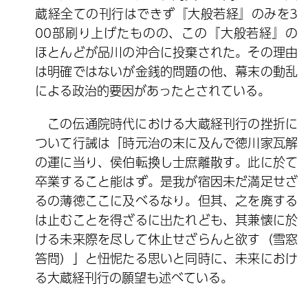
蔵経全ての刊行はできず『大般若経』のみを3
00部刷り上げたものの、この『大般若経』の
ほとんどが品川の沖合に投棄された。その理由
は明確ではないが金銭的問題の他、幕末の動乱
による政治的要因があったとされている。
この伝通院時代における大蔵経刊行の挫折に
ついて行誡は「時元治の末に及んで徳川家瓦解
の運に当り、侯伯転換し士庶離散す。此に於て
卒業すること能はず。是我が宿因未だ満足せざ
るの薄徳ここに及べるなり。但其、之を廃する
は止むことを得ざるに出たれども、其兼懐に於
ける未来際を尽して休止せざらんと欲す（雪窓
答問）」と忸怩たる思いと同時に、未来におけ
る大蔵経刊行の願望も述べている。