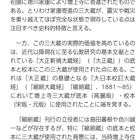
初頭に徳川家康により増上寺に寄進されたもので
ある。とりわけ家康寄進の三大蔵が、震災や戦災
を乗り越えてほぼ完全な状態で現存している点は
注目すべき史料的特徴と言える。
一方、この三大蔵の実際的価値を高めているの
は、近代以降現在に至る仏教研究の基本文献とさ
れている『大正新脩大蔵経』（『大正蔵』）の底
本と校本にこの三大蔵が使用された点にある。こ
れは『大正蔵』の基礎となる『大日本校訂大蔵
経』（『縮刷大蔵経』『縮刷蔵』、1881～85）
において増上寺三大蔵が底本（高麗版）・校本
（宋版・元版）に使用されたことに端を発する。
『縮刷蔵』刊行の立役者には島田蕃根や色川誠
一などが存在するが、特に『縮刷蔵』の底本と校
本に三大蔵が使用された背景には、当時増上寺住