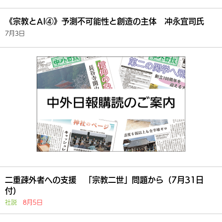
《宗教とAI④》予測不可能性と創造の主体 冲永宜司氏
7月3日
二重疎外者への支援 「宗教二世」問題から（7月31日
付）
社説
8月5日