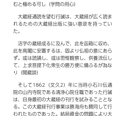
むと極める可し（学問の用心）
大蔵経通読を望む行誡は、大蔵経が広く読ま
れるための大蔵経出版に強い意欲を持ってい
た。
活字の蔵経成るに及んで、此を函箱に収め、
此を高閣に安置するは、固より仏祖の意にあら
ず。或は読誦し、或は思惟観察し、供養流伝し
て、上求菩提下化衆生の勝方便に備ふるが為な
り（閲蔵談）
そして1862（文久2）年に当時小石川伝通
院の山内寺院である清浄心院住職であった行誡
は、自身最初の大蔵経の刊行を試みることとな
る。この大蔵経刊行事業は勝海舟も賛同して行
われたものであった。結局資金の問題により大