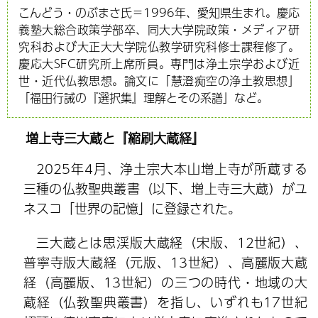
こんどう・のぶまさ氏＝1996年、愛知県生まれ。慶応
義塾大総合政策学部卒、同大大学院政策・メディア研
究科および大正大大学院仏教学研究科修士課程修了。
慶応大SFC研究所上席所員。専門は浄土宗学および近
世・近代仏教思想。論文に「慧澄痴空の浄土教思想」
「福田行誡の『選択集』理解とその系譜」など。
増上寺三大蔵と『縮刷大蔵経』
2025年4月、浄土宗大本山増上寺が所蔵する
三種の仏教聖典叢書（以下、増上寺三大蔵）がユ
ネスコ「世界の記憶」に登録された。
三大蔵とは思渓版大蔵経（宋版、12世紀）、
普寧寺版大蔵経（元版、13世紀）、高麗版大蔵
経（高麗版、13世紀）の三つの時代・地域の大
蔵経（仏教聖典叢書）を指し、いずれも17世紀