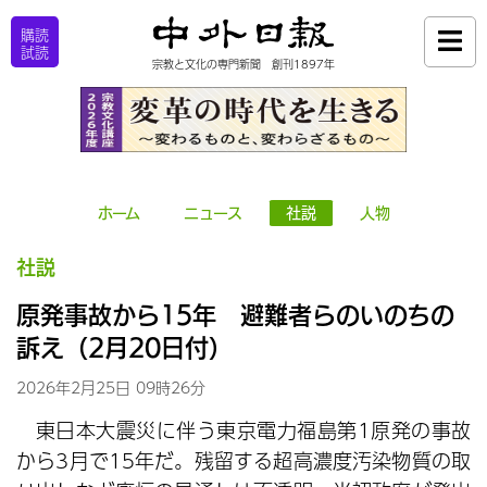
購読
試読
宗教と文化の専門新聞 創刊1897年
ホーム
ニュース
社説
人物
社説
原発事故から15年 避難者らのいのちの
訴え（2月20日付）
2026年2月25日 09時26分
東日本大震災に伴う東京電力福島第1原発の事故
から3月で15年だ。残留する超高濃度汚染物質の取