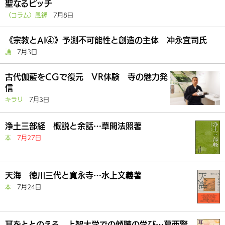
聖なるピッチ
〈コラム〉風鐸
7月8日
《宗教とAI④》予測不可能性と創造の主体 冲永宜司氏
論
7月3日
古代伽藍をCGで復元 VR体験 寺の魅力発
信
キラリ
7月3日
浄土三部経 概説と余話…草間法照著
本
7月27日
天海 徳川三代と寛永寺…水上文義著
本
7月24日
耳をととのえる 上智大学での傾聴の学び…葛西賢