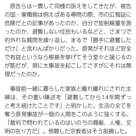
原告らは一貫して同様の訴えをしてきたが、被告
の国・東電側は例えばある尋問の際、市の広報誌に
危険だとの記事があったのか、自分で放射線量を測
ったのか、避難しない住民もいるなどと、さまつで
的外れな質問を繰り返し、まるで「勝手に避難した
だけ」と言わんばかりだった。原発がそれほど安全
で有益というなら根拠を挙げてそう堂々と論じるの
が筋だが、現に大事故を起こしてさすがにそれは無
理だったのか。
事故前一緒に暮らした家族と離れ離れにされた主
婦は、その重い陳述を「避難してから14年間ずっ
と考え続けたことです」と明かした。生活の全てを
奪う原発事故が一個の人間をこのように強くする。
「裁判で問われているのはいのちの尊厳、人権、文
明の在り方だ」。傍聴した宗教者はそう指摘した。