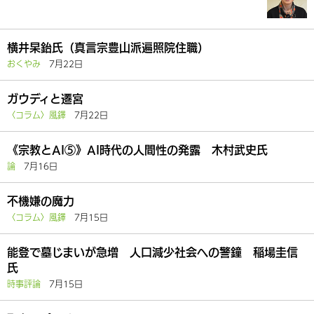
横井杲鈶氏（真言宗豊山派遍照院住職）
おくやみ
7月22日
ガウディと遷宮
〈コラム〉風鐸
7月22日
《宗教とAI⑤》AI時代の人間性の発露 木村武史氏
論
7月16日
不機嫌の魔力
〈コラム〉風鐸
7月15日
能登で墓じまいが急増 人口減少社会への警鐘 稲場圭信
氏
時事評論
7月15日