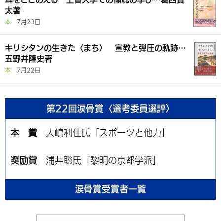
太著
本
7月23日
キリシタンの生きた〈まち〉 宣教と弾圧の軌跡…
五野井隆史著
本
7月22日
第22回涙骨賞〈選考委員選評〉
本 賞
大嶋利佳氏「スポーツと他力」
奨励賞
浦井聡氏「黎明の京都学派」
涙骨賞受賞者一覧