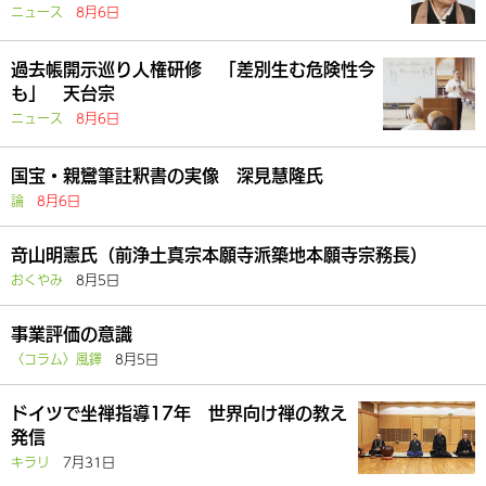
ニュース
8月6日
過去帳開示巡り人権研修 「差別生む危険性今
も」 天台宗
ニュース
8月6日
国宝・親鸞筆註釈書の実像 深見慧隆氏
論
8月6日
竒山明憲氏（前浄土真宗本願寺派築地本願寺宗務長）
おくやみ
8月5日
事業評価の意識
〈コラム〉風鐸
8月5日
ドイツで坐禅指導17年 世界向け禅の教え
発信
キラリ
7月31日