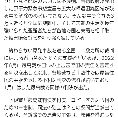
り出しなど廃炉の見通しは不透明、当初政府が発出
した原子力緊急事態宣言も広大な帰還困難区域が残
る中で解除のめどは立たない。そんな中で今なお3
万人近くが全国に避難中、そして苦難の生活を長年
強いられた避難者たちが各地で国と東電を相手取っ
た損害賠償訴訟を粘り強く続けている。
終わらない原発事故を巡る全国二十数カ所の裁判
には宗教者も含めた多くの支援者がいるが、2022
年6月に最高裁が四つの上告審で国の責任を否定す
る判決を出して以来、各地裁など十数件では原告住
民の主張を退ける不利な判決の流れが続いており、
1月にはまた最高裁で同様の判決が出た。
下級審が最高裁判決を忖度、コピーするなら何の
ための三審制、司法の独立は？との疑問が当然出て
くるが、各訴訟での原告の主張は、原発を推進した