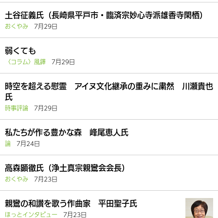
土谷征義氏（長崎県平戸市・臨済宗妙心寺派雄香寺閑栖）
おくやみ
7月29日
弱くても
〈コラム〉風鐸
7月29日
時空を超える慰霊 アイヌ文化継承の重みに粛然 川瀬貴也
氏
時事評論
7月29日
私たちが作る豊かな森 峰尾恵人氏
論
7月24日
高森顕徹氏（浄土真宗親鸞会会長）
おくやみ
7月23日
親鸞の和讃を歌う作曲家 平田聖子氏
ほっとインタビュー
7月23日