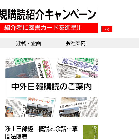
PR
連載・企画
会社案内
浄土三部経 概説と余話…草
間法照著