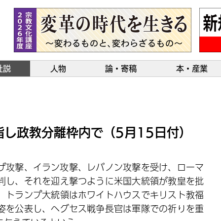
社説
人物
論・寄稿
本・産業
し政教分離枠内で（5月15日付）
ザ攻撃、イラン攻撃、レバノン攻撃を受け、ローマ
判し、それを迎え撃つように米国大統領が教皇を批
、トランプ大統領はホワイトハウスでキリスト教福
姿を公表し、ヘグセス戦争長官は軍隊での祈りを重