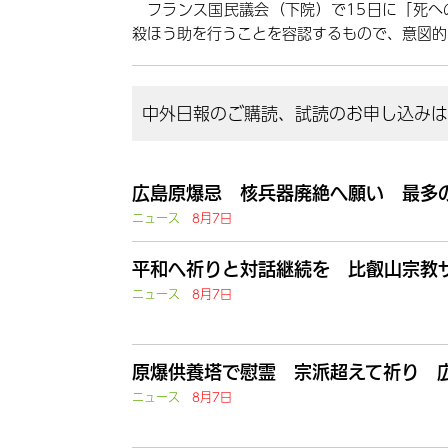
フランス国民議会（下院）で15日に「死へ
殺ほう助を行うことを容認するもので、意図的
中外日報のご購読、試読のお申し込みはこ
広島原爆忌 核兵器廃絶へ願い 最多の
ニュース
8月7日
平和へ祈りと対話継続を 比叡山宗教
ニュース
8月7日
原爆供養塔で慰霊 宗派超えて祈り 
ニュース
8月7日