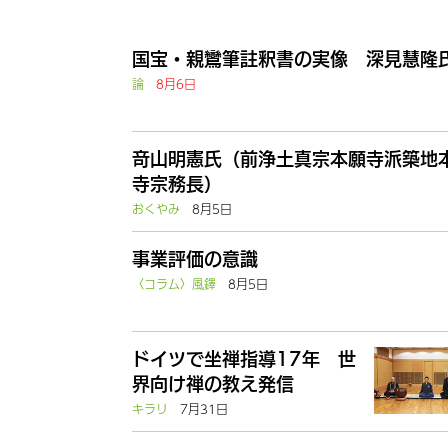
国宝・親鸞筆註釈書の実像 深見慧隆
論
8月6日
竒山明憲氏（前浄土真宗本願寺派築地
寺宗務長）
おくやみ
8月5日
事業評価の意識
〈コラム〉風鐸
8月5日
ドイツで坐禅指導17年 世
界向け禅の教え発信
キラリ
7月31日