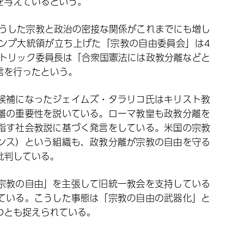
を与えているという。
こうした宗教と政治の密接な関係がこれまでにも増し
ンプ大統領が立ち上げた「宗教の自由委員会」は4
パトリック委員長は「合衆国憲法には政教分離などと
言を行ったという。
候補になったジェイムズ・タラリコ氏はキリスト教
離の重要性を説いている。ローマ教皇も政教分離を
指す社会教説に基づく発言をしている。米国の宗教
ンス）という組織も、政教分離が宗教の自由を守る
批判している。
宗教の自由」を主張して旧統一教会を支持している
ている。こうした事態は「宗教の自由の武器化」と
つとも捉えられている。