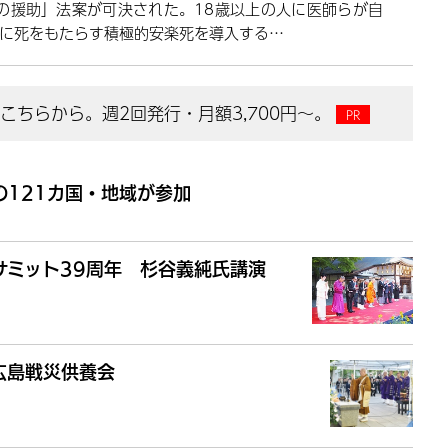
の援助」法案が可決された。18歳以上の人に医師らが自
に死をもたらす積極的安楽死を導入する…
ちらから。週2回発行・月額3,700円～。
121カ国・地域が参加
サミット39周年 杉谷義純氏講演
広島戦災供養会