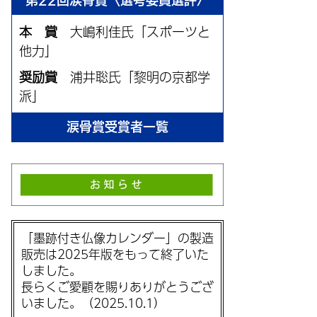
第22回涙骨賞〈選考委員選評〉
本 賞
大嶋利佳氏「スポーツと
他力」
奨励賞
浦井聡氏「黎明の京都学
派」
涙骨賞受賞者一覧
「墨跡付き仏像カレンダー」の製造
販売は2025年版をもって終了いた
しました。
長らくご愛顧を賜りありがとうござ
いました。（2025.10.1）