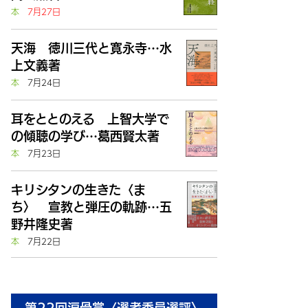
本
7月27日
天海 徳川三代と寛永寺…水
上文義著
本
7月24日
耳をととのえる 上智大学で
の傾聴の学び…葛西賢太著
本
7月23日
キリシタンの生きた〈ま
ち〉 宣教と弾圧の軌跡…五
野井隆史著
本
7月22日