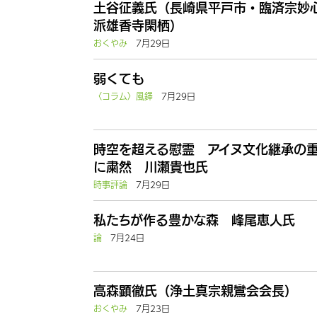
土谷征義氏（長崎県平戸市・臨済宗妙
派雄香寺閑栖）
おくやみ
7月29日
弱くても
〈コラム〉風鐸
7月29日
時空を超える慰霊 アイヌ文化継承の
に粛然 川瀬貴也氏
時事評論
7月29日
私たちが作る豊かな森 峰尾恵人氏
論
7月24日
高森顕徹氏（浄土真宗親鸞会会長）
おくやみ
7月23日