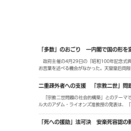
「多数」のおごり 一内閣で国の形を
政府主催の4月29日の「昭和100年記念
お言葉を述べる機会がなかった。天皇皇后両陛
二重疎外者への支援 「宗教二世」問題
「宗教二世問題の社会的構築」とのテーマ
ル大のアダム・ライオンズ准教授の発表は、「
「死への援助」法可決 安楽死容認の動