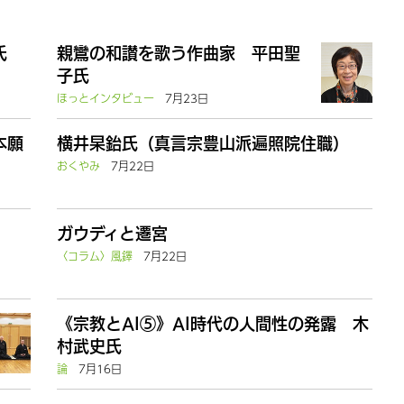
氏
親鸞の和讃を歌う作曲家 平田聖
子氏
ほっとインタビュー
7月23日
本願
横井杲鈶氏（真言宗豊山派遍照院住職）
おくやみ
7月22日
ガウディと遷宮
〈コラム〉風鐸
7月22日
《宗教とAI⑤》AI時代の人間性の発露 木
村武史氏
論
7月16日