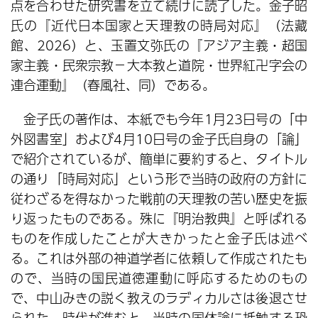
点を合わせた研究書を立て続けに読了した。金子昭
氏の『近代日本国家と天理教の時局対応』（法藏
館、2026）と、玉置文弥氏の『アジア主義・超国
家主義・民衆宗教－大本教と道院・世界紅卍字会の
連合運動』（春風社、同）である。
金子氏の著作は、本紙でも今年1月23日号の「中
外図書室」および4月10日号の金子氏自身の「論」
で紹介されているが、簡単に要約すると、タイトル
の通り「時局対応」という形で当時の政府の方針に
従わざるを得なかった戦前の天理教の苦い歴史を振
り返ったものである。殊に『明治教典』と呼ばれる
ものを作成したことが大きかったと金子氏は述べ
る。これは外部の神道学者に依頼して作成されたも
ので、当時の国民道徳運動に呼応するためのもの
で、中山みきの説く教えのラディカルさは後退させ
られた。時代が進むと、当時の国体論に抵触する恐