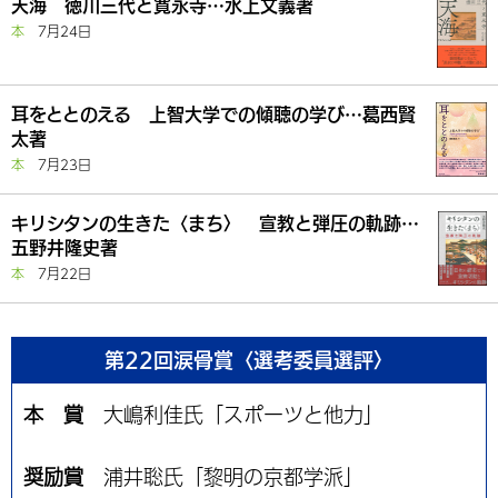
天海 徳川三代と寛永寺…水上文義著
本
7月24日
耳をととのえる 上智大学での傾聴の学び…葛西賢
太著
本
7月23日
キリシタンの生きた〈まち〉 宣教と弾圧の軌跡…
五野井隆史著
本
7月22日
第22回涙骨賞〈選考委員選評〉
本 賞
大嶋利佳氏「スポーツと他力」
奨励賞
浦井聡氏「黎明の京都学派」