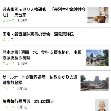
過去帳開示巡り人権研修 「差別生む危険性今
も」 天台宗
ニュース
8月6日
国宝・親鸞筆註釈書の実像 深見慧隆氏
論
8月6日
熊本地震1週間 水、食料 支援本格化 本願
寺派総長ら視察
ニュース
8月5日
サールナートが世界遺産 仏教ゆかりの遺
跡複数登録
ニュース
8月5日
藤實執行長再選 本山本願寺
ニュース
8月5日