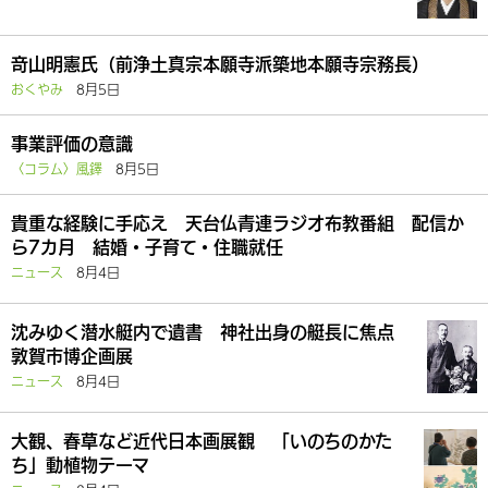
竒山明憲氏（前浄土真宗本願寺派築地本願寺宗務長）
おくやみ
8月5日
事業評価の意識
〈コラム〉風鐸
8月5日
貴重な経験に手応え 天台仏青連ラジオ布教番組 配信か
ら7カ月 結婚・子育て・住職就任
ニュース
8月4日
沈みゆく潜水艇内で遺書 神社出身の艇長に焦点
敦賀市博企画展
ニュース
8月4日
大観、春草など近代日本画展観 「いのちのかた
ち」動植物テーマ