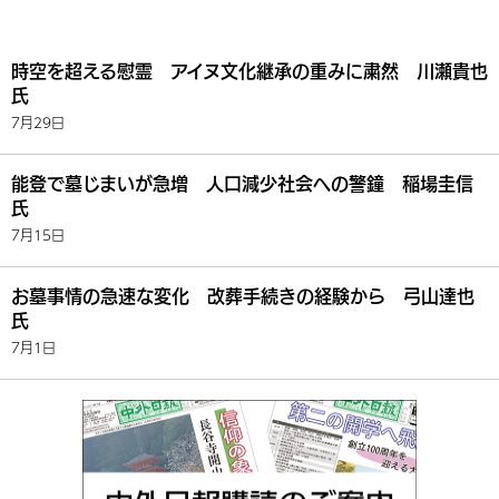
時空を超える慰霊 アイヌ文化継承の重みに粛然 川瀬貴也
氏
7月29日
能登で墓じまいが急増 人口減少社会への警鐘 稲場圭信
氏
7月15日
お墓事情の急速な変化 改葬手続きの経験から 弓山達也
氏
7月1日