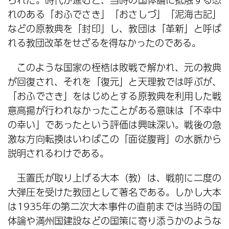
れのある「おふでさき」「おさしづ」「泥海古記」
などの原教典を「封印」し、教団は「革新」と呼ば
れる教団改革をせざるを得なかったのである。
このような国家の桎梏は敗戦で解かれ、元の教典
が回復され、それを「復元」と天理教では呼ぶが、
「おふでさき」をはじめとする原教典を利用した戦
意高揚が行われなかったことがある意味は「不幸中
の幸い」であったという評価は興味深い。戦後の急
激な方向転換はいわばこの「面従腹背」の水脈から
説明されるわけである。
玉置氏が取り上げる大本（教）は、戦前に二度の
大弾圧を受けた教団として著名である。しかし大本
は1935年の第二次大本事件の直前までは当時の国
体論や満州国建設などの国策に寄り添うかのような