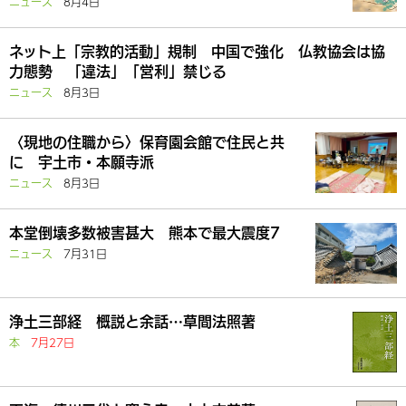
ニュース
8月4日
ネット上「宗教的活動」規制 中国で強化 仏教協会は協
力態勢 「違法」「営利」禁じる
ニュース
8月3日
〈現地の住職から〉保育園会館で住民と共
に 宇土市・本願寺派
ニュース
8月3日
本堂倒壊多数被害甚大 熊本で最大震度7
ニュース
7月31日
浄土三部経 概説と余話…草間法照著
本
7月27日