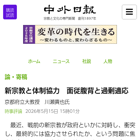
購読
試読
宗教と文化の専門新聞 創刊1897年
ホーム
ニュース
社説
人物
論・寄稿
新宗教と体制協力 面従腹背と過剰適応
京都府立大教授 川瀬貴也氏
時事評論
2026年5月15日 15時01分
最近、戦前の新宗教が政府といかに対峙し、衝突
し、最終的には協力させられたか、という問題に焦