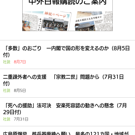
「多数」のおごり 一内閣で国の形を変えるのか（8月5日
付）
社説
8月7日
二重疎外者への支援 「宗教二世」問題から（7月31日
付）
社説
8月5日
「死への援助」法可決 安楽死容認の動きへの懸念（7月
29日付）
社説
7月31日
広島原爆忌 核兵器廃絶へ願い 最多の121カ国・地域が