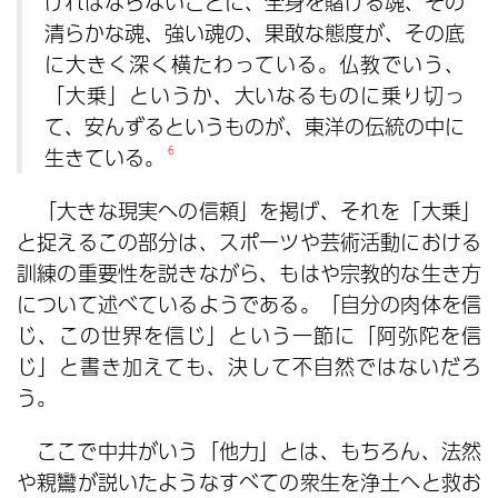
ければならないことに、全身を賭ける魂、その
清らかな魂、強い魂の、果敢な態度が、その底
に大きく深く横たわっている。仏教でいう、
「大乗」というか、大いなるものに乗り切っ
て、安んずるというものが、東洋の伝統の中に
生きている。
6
「大きな現実への信頼」を掲げ、それを「大乗」
と捉えるこの部分は、スポーツや芸術活動における
訓練の重要性を説きながら、もはや宗教的な生き方
について述べているようである。「自分の肉体を信
じ、この世界を信じ」という一節に「阿弥陀を信
じ」と書き加えても、決して不自然ではないだろ
う。
ここで中井がいう「他力」とは、もちろん、法然
や親鸞が説いたようなすべての衆生を浄土へと救お