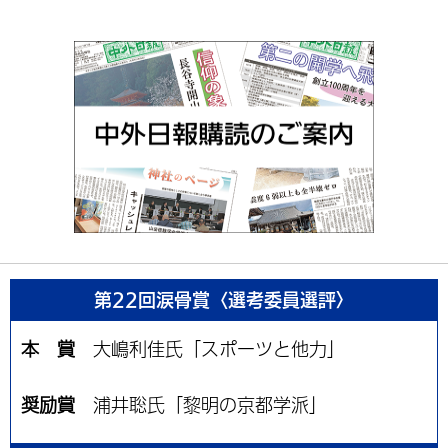
第22回涙骨賞〈選考委員選評〉
本 賞
大嶋利佳氏「スポーツと他力」
奨励賞
浦井聡氏「黎明の京都学派」