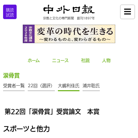
購読
試読
宗教と文化の専門新聞 創刊1897年
ホーム
ニュース
社説
人物
涙骨賞
受賞者一覧
22回〈選評〉
大嶋利佳氏
浦井聡氏
第22回「涙骨賞」受賞論文 本賞
スポーツと他力