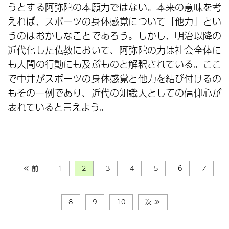
うとする阿弥陀の本願力ではない。本来の意味を考
えれば、スポーツの身体感覚について「他力」とい
うのはおかしなことであろう。しかし、明治以降の
近代化した仏教において、阿弥陀の力は社会全体に
も人間の行動にも及ぶものと解釈されている。ここ
で中井がスポーツの身体感覚と他力を結び付けるの
もその一例であり、近代の知識人としての信仰心が
表れていると言えよう。
≪ 前
1
2
3
4
5
6
7
8
9
10
次 ≫