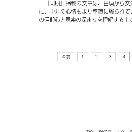
『同朋』掲載の文章は、日頃から交
に、中井の心情もより率直に綴られて
の信仰心と思索の深まりを理解する上
≪ 前
1
2
3
4
中外日報のホームペー