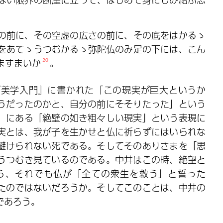
の前に、その空虚の広さの前に、その底をはかるゝ
をあてゝうつむかるゝ弥陀仏のみ足の下には、こん
ますまいか
20
。
『美学入門』に書かれた「この現実が巨大というか
うだったのかと、自分の前にそそりたった」という
」にある「絶壁の如き粗々しい現実」という表現に
実とは、我が子を生かせと仏に祈らずにはいられな
避けられない死である。そしてそのありさまを「思
うつむき見ているのである。中井はこの時、絶望と
ら、それでも仏が「全ての衆生を救う」と誓った
たのではないだろうか。そしてこのことは、中井の
であろう。