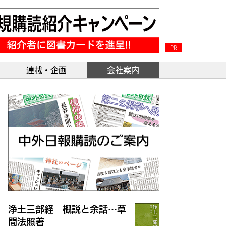
PR
連載・企画
会社案内
浄土三部経 概説と余話…草
間法照著