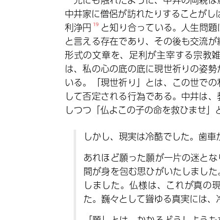
中井家に僧侶が訪れたりすることがし
利浄円
19
と知り合っている。人生問題
と言える存在であり、その後も交流が
形式の文章を、足利が主宰する宗教
は、私の心の底の底に現世祈りの姿勢
いる。「現世祈り」とは、この世での
して否定される行為である。中井は、
しつつ「仏よこの子の命を救ひませ」
しかし、現実は冷酷でした。歯車
あれほど願った願が一片の迷とな
間が身を包む思ひがいたしました
しました。仏様は、これが真の
た。巍々として聳ゆる真実には、
「願」とは、かかるどうしようも