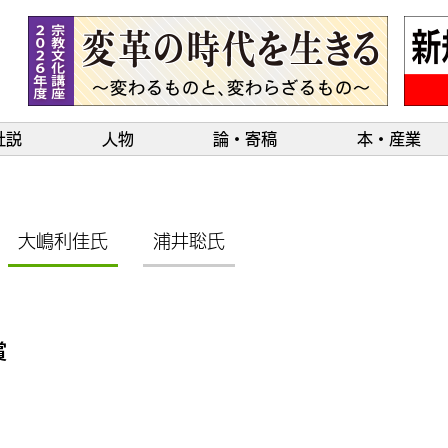
社説
人物
論・寄稿
本・産業
大嶋利佳氏
浦井聡氏
賞