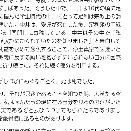
ばしばあった。そうした中で、中井は10代の頃に足
に悩んだ学生時代の中井にとって足利は宗教上の師
続いた。中井は、愛児が死亡した後、足利宛の手紙
雑誌『同朋』に寄稿している。中井はその中で「私
が寂かにかくれていたのを知りました」と告白して
利益を求めて念仏することで、浄土真宗では迷いと
教義に反する願いを抱かずにいられない自分に困惑
と祈り続けた。それに続く部分を引用する。
がしづかにめぐるごとく、死は死でした。
り、それが只迷であることを知つた時、広漠たる空
。私はほんたうの現に在る自分を見るの思ひがいた
現実であるぞと云ひつづけてゐられたのでありまし
冷厳骨髄に透るものがあります。
ない限界の断崖に立って、はじめて身にしみ給ふ思