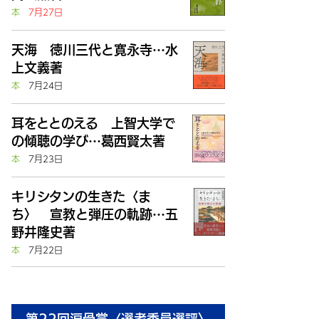
本
7月27日
天海 徳川三代と寛永寺…水
上文義著
本
7月24日
耳をととのえる 上智大学で
の傾聴の学び…葛西賢太著
本
7月23日
キリシタンの生きた〈ま
ち〉 宣教と弾圧の軌跡…五
野井隆史著
本
7月22日