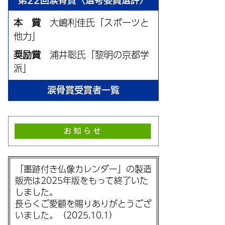
第22回涙骨賞〈選考委員選評〉
本 賞
大嶋利佳氏「スポーツと
他力」
奨励賞
浦井聡氏「黎明の京都学
派」
涙骨賞受賞者一覧
「墨跡付き仏像カレンダー」の製造
販売は2025年版をもって終了いた
しました。
長らくご愛顧を賜りありがとうござ
いました。（2025.10.1）