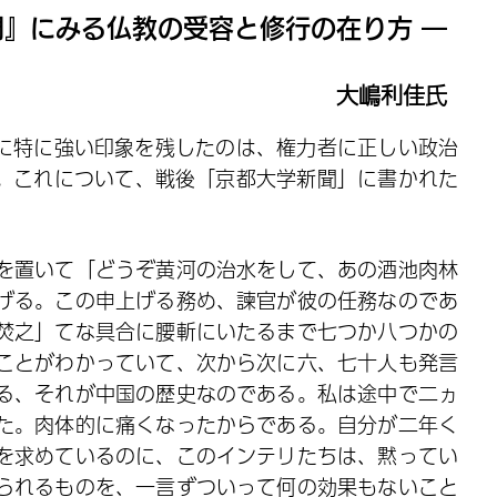
門』にみる仏教の受容と修行の在り方 ―
大嶋利佳氏
に特に強い印象を残したのは、権力者に正しい政治
。これについて、戦後「京都大学新聞」に書かれた
を置いて「どうぞ黄河の治水をして、あの酒池肉林
げる。この申上げる務め、諫官が彼の任務なのであ
焚之」てな具合に腰斬にいたるまで七つか八つかの
ことがわかっていて、次から次に六、七十人も発言
る、それが中国の歴史なのである。私は途中で二ヵ
た。肉体的に痛くなったからである。自分が二年く
を求めているのに、このインテリたちは、黙ってい
られるものを、一言ずついって何の効果もないこと