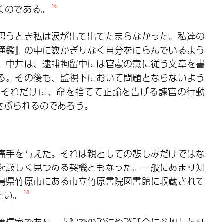
くのである。
16
思うとき私は涙が出て出てたまらなかった。私達の
通鑑』の中に数かぎりなく自分をにらんでいるよう
。中井は、逮捕拘留中には官憲の意に従う文章を書
る。その後も、監視下において問題とならないよう
。それだけに、命を捨てて正論を告げる諫官の行動
さぶられるのであろう。
痛手を与えた。それは親としての悲しみだけではな
を厳しく見つめる契機ともなった。一般にあまり知
島県竹原市にある市立竹原書院図書館に収蔵されて
たい。
18
篤信家であり、寺院での説法や談話会に参加したり