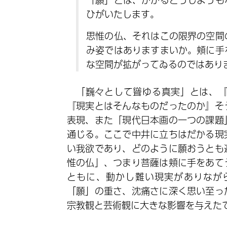
ひがいたします。
思惟の仏、それはこの限界の空間
み姿ではありますまいか。頬に手
な空間が拡がってゐるのではあり
「巍々として聳ゆる真実」とは、
『現実とはそんなものだったのか』そ
表現、また「現代日本画の一つの課題
通じる。ここで中井に立ちはだかる現
い我欲であり、どのように願おうとも
惟の仏」、つまり菩薩は頬に手をあて
ともに、動かし難い現実がありなが
「願」の重さ、沈痛さに深く思い至っ
宗教観と芸術観に大きな影響を与えた