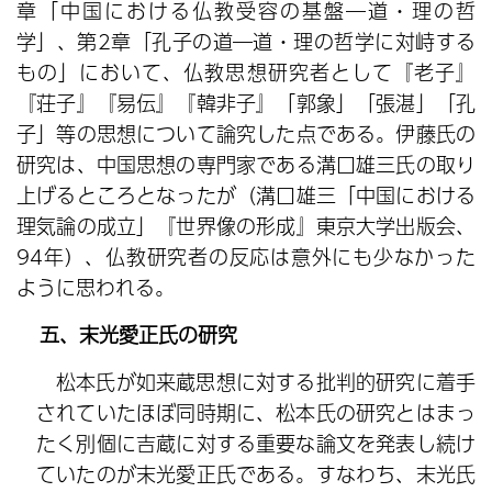
章「中国における仏教受容の基盤―道・理の哲
学」、第2章「孔子の道―道・理の哲学に対峙する
もの」において、仏教思想研究者として『老子』
『荘子』『易伝』『韓非子』「郭象」「張湛」「孔
子」等の思想について論究した点である。伊藤氏の
研究は、中国思想の専門家である溝口雄三氏の取り
上げるところとなったが（溝口雄三「中国における
理気論の成立」『世界像の形成』東京大学出版会、
94年）、仏教研究者の反応は意外にも少なかった
ように思われる。
五、末光愛正氏の研究
松本氏が如来蔵思想に対する批判的研究に着手
されていたほぼ同時期に、松本氏の研究とはまっ
たく別個に吉蔵に対する重要な論文を発表し続け
ていたのが末光愛正氏である。すなわち、末光氏