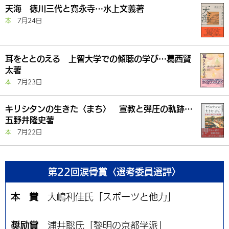
天海 徳川三代と寛永寺…水上文義著
本
7月24日
耳をととのえる 上智大学での傾聴の学び…葛西賢
太著
本
7月23日
キリシタンの生きた〈まち〉 宣教と弾圧の軌跡…
五野井隆史著
本
7月22日
第22回涙骨賞〈選考委員選評〉
本 賞
大嶋利佳氏「スポーツと他力」
奨励賞
浦井聡氏「黎明の京都学派」