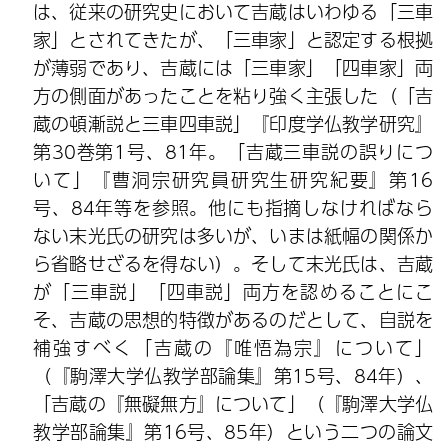
は、従来の研究史において吉蔵はいわゆる「三車
家」とされてきたが、「三車家」と認定する根拠
が薄弱であり、吉蔵には「三車家」「四車家」両
方の側面があったことを粘り強く主張した（「吉
蔵の頓漸説と三車四車説」『印度学仏教学研究』
第30巻第1号、81年。「吉蔵三車説の誤りにつ
いて」『曹洞宗研究員研究生研究紀要』第16
号、84年等を参照。他にも指摘しなければなら
ない末光氏の研究は多いが、いまは紙幅の関係か
ら省略せざるを得ない）。そして末光氏は、吉蔵
が「三車説」「四車説」両方を認めることにこ
そ、吉蔵の思想的特徴があるのだとして、自説を
補強すべく「吉蔵の『唯悟為宗』について」
（『駒澤大学仏教学部論集』第15号、84年）、
「吉蔵の『無礙無方』について」（『駒澤大学仏
教学部論集』第16号、85年）という二つの論文