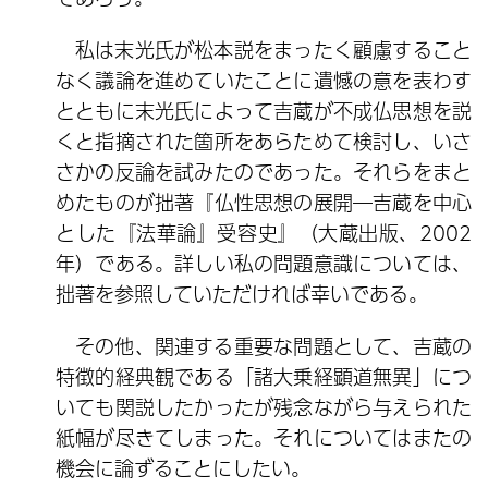
私は末光氏が松本説をまったく顧慮すること
なく議論を進めていたことに遺憾の意を表わす
とともに末光氏によって吉蔵が不成仏思想を説
くと指摘された箇所をあらためて検討し、いさ
さかの反論を試みたのであった。それらをまと
めたものが拙著『仏性思想の展開―吉蔵を中心
とした『法華論』受容史』（大蔵出版、2002
年）である。詳しい私の問題意識については、
拙著を参照していただければ幸いである。
その他、関連する重要な問題として、吉蔵の
特徴的経典観である「諸大乗経顕道無異」につ
いても関説したかったが残念ながら与えられた
紙幅が尽きてしまった。それについてはまたの
機会に論ずることにしたい。