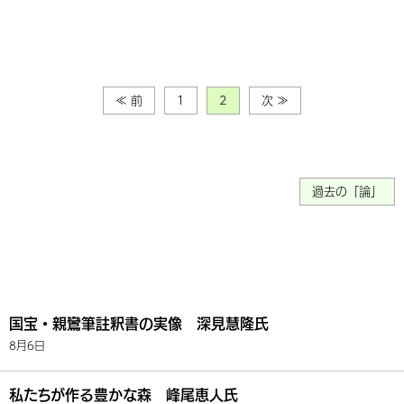
≪ 前
1
2
次 ≫
過去の「論」
国宝・親鸞筆註釈書の実像 深見慧隆氏
8月6日
私たちが作る豊かな森 峰尾恵人氏