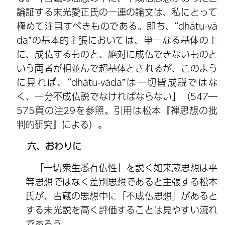
論証する末光愛正氏の一連の論文は、私にとって
極めて注目すべきものである。即ち、“dhātu-vā
da”の基本的主張においては、単一なる基体の上
に、成仏するものと、絶対に成仏できないものと
いう両者が相並んで超基体とされるが、このよう
に見れば、“dhātu-vāda”は一切皆成説ではな
く、一分不成仏説でなければならない」（547―
575頁の注29を参照。引用は松本『禅思想の批
判的研究』による）。
六、おわりに
「一切衆生悉有仏性」を説く如来蔵思想は平
等思想ではなく差別思想であると主張する松本
氏が、吉蔵の思想中に「不成仏思想」があると
する末光説を高く評価することは見やすい流れ
であろう。