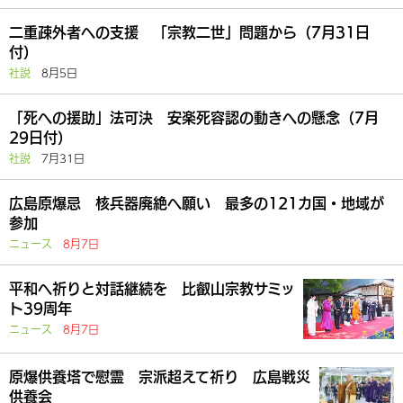
二重疎外者への支援 「宗教二世」問題から（7月31日
付）
社説
8月5日
「死への援助」法可決 安楽死容認の動きへの懸念（7月
29日付）
社説
7月31日
広島原爆忌 核兵器廃絶へ願い 最多の121カ国・地域が
参加
ニュース
8月7日
平和へ祈りと対話継続を 比叡山宗教サミッ
ト39周年
ニュース
8月7日
原爆供養塔で慰霊 宗派超えて祈り 広島戦災
供養会