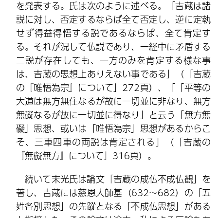
を発表する。氏は次のように述べる。「吉蔵は諸
説に対し、否定するならば全て否定し、逆に定執
せず得益得悟する説であるならば、全て肯定す
る。それが況して仏説であり、一経中に矛盾する
二説が存在しても、一方のみを肯定する様な事
は、吉蔵の思想上ありえない事である」（「吉蔵
の『唯悟為宗』について」272頁）、「「平等の
大道は無方無住なるが故に一切並に非なり、無方
無礙なるが故に一切並に得なり」と云う「無方無
礙」思想、或いは「唯悟為宗」思想があるからこ
そ、三車四車の両説は肯定される」（「吉蔵の
『無礙無方』について」316頁）。
続いて末光氏は論文「吉蔵の成仏不成仏観」を
著し、吉蔵には慈恩大師基（632～682）の「五
姓各別思想」の先蹤となる「不成仏思想」がある