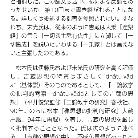
と指摘した。この論文は途中、私による反論もあ
ったせいか、第10回まで書き継がれることにな
る。詳しくは後述する拙著を参照されたい。すな
わち、末光氏は、従来のように吉蔵は大乗『涅槃
経』の言う「一切衆生悉有仏性」に立脚して「一
切皆成」を説いたいわゆる「一乗家」とは言えな
いと主張したのである。
松本氏は伊藤氏および末光氏の研究を高く評価
し、吉蔵思想の特質はまさしく“dhātu-vād
a”（基体説）そのものであるとして、「三論教学
の批判的考察―dhātu-vādaとしての吉蔵の思
想」（平井俊榮監修『三論教学の研究』春秋社、
90年。のちに松本『禅思想の批判的研究』大蔵
出版、94年に再録）を著し、吉蔵の思想を厳し
く批判することとなった。氏は次のように述べ
る。「吉蔵の思想の中に、不成仏思想があったと