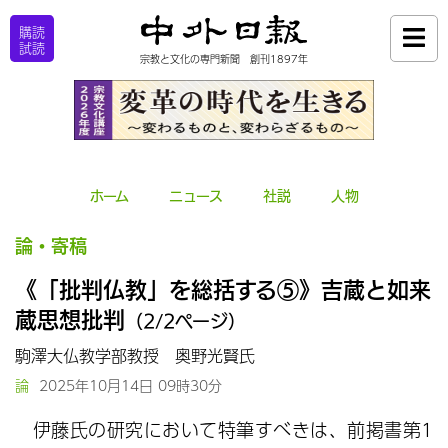
購読
試読
宗教と文化の専門新聞 創刊1897年
ホーム
ニュース
社説
人物
論・寄稿
《「批判仏教」を総括する⑤》吉蔵と如来
蔵思想批判
（2/2ページ）
駒澤大仏教学部教授 奥野光賢氏
論
2025年10月14日 09時30分
伊藤氏の研究において特筆すべきは、前掲書第1