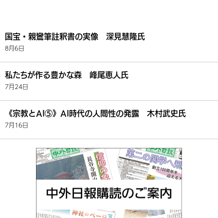
国宝・親鸞筆註釈書の実像 深見慧隆氏
8月6日
私たちが作る豊かな森 峰尾恵人氏
7月24日
《宗教とAI⑤》AI時代の人間性の発露 木村武史氏
7月16日