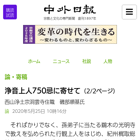
購読
試読
宗教と文化の専門新聞 創刊1897年
ホーム
ニュース
社説
人物
論・寄稿
浄音上人750忌に寄せて
（2/2ページ）
西山浄土宗洞雲寺住職 磯部順基氏
論
2020年5月25日 10時16分
そればかりでなく、孫弟子に当たる鵜木の光明寺
で教えを弘められた行観上人をはじめ、紀州梶取総