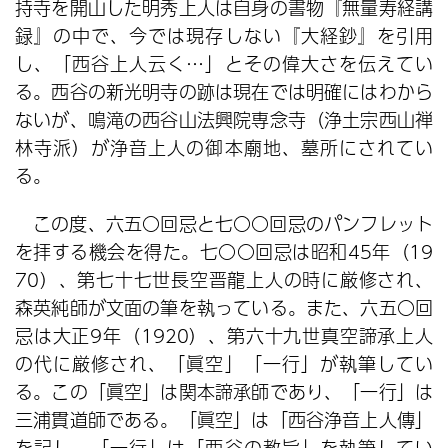
持寺を開山した明秀上人は自身の書物『無量寿経講
録』の中で、今では現存しない『大経鈔』を引用
し、「西谷上人云く…」とその偉大さを伝えてい
る。西谷の新光明寺の跡は現在では明確にはわから
ないが、鳴滝の西谷山法興院専念寺（浄土宗西山禅
林寺派）が浄音上人の御本廟地、墓所にされてい
る。
この度、六五〇回忌と七〇〇回忌のパンフレット
を拝する機会を得た。七〇〇回忌は昭和45年（19
70）、第七十七世長空晋龍上人の時に厳修され、
森英純師が文面の筆を執っている。また、六五〇回
忌は大正9年（1920）、第六十九世真空諦承上人
の代に厳修され、「眞空」「一行」が執筆してい
る。この「眞空」は関本諦承師であり、「一行」は
三浦貫道師である。「眞空」は「西谷浄音上人傳」
を記し、「一行」は「西谷の教旨」を執筆してい