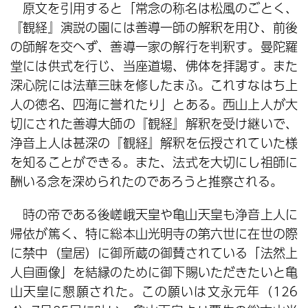
原文を引用すると「常念の称名は松風のごとく、
『観経』演説の園には善導一師の解釈を用ひ、前後
の師解を交へず、善導一家の解行を判釈す。曼陀羅
堂には供式を行じ、当座道場、佛体を拝謁す。また
深心院には法華三昧を修したまふ。これすなはち上
人の徳名、四海に誉れたり」とある。西山上人が大
切にされた善導大師の『観経』解釈を受け継いで、
浄音上人は甚深の『観経』解釈を伝授されていた様
を知ることができる。また、法式を大切にし祖師に
酬いる念を深められたのであろうと推察される。
時の帝である後嵯峨天皇や亀山天皇も浄音上人に
帰依が篤く、特に総本山光明寺の第六世に在世の際
に禁中（皇居）に御所蔵の御賛されている「法然上
人自画像」を結縁のために御下賜いただきたいと亀
山天皇に懇願された。この願いは文永元年（126