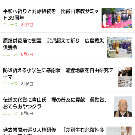
平和へ祈りと対話継続を 比叡山宗教サミッ
ト39周年
ニュース
8月7日
原爆供養塔で慰霊 宗派超えて祈り 広島戦災
供養会
ニュース
8月7日
防災訴える小学生に感謝状 能登地震を自由研究テ
ーマ
ニュース
8月6日
伝道文化賞に青山氏 禅の普及に貢献 奨励賞、
おてらおやつクラ
ニュース
8月6日
過去帳開示巡り人権研修 「差別生む危険性今