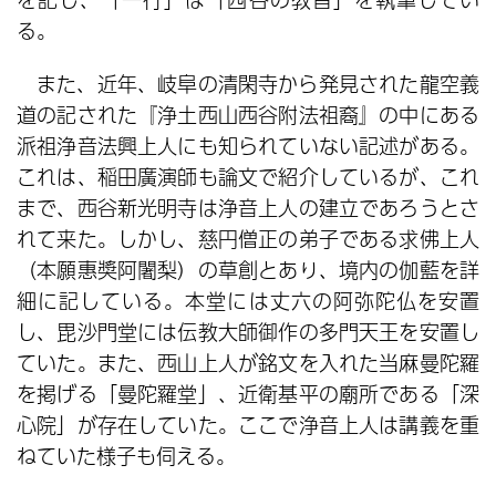
る。
また、近年、岐阜の清閑寺から発見された龍空義
道の記された『浄土西山西谷附法祖裔』の中にある
派祖浄音法興上人にも知られていない記述がある。
これは、稲田廣演師も論文で紹介しているが、これ
まで、西谷新光明寺は浄音上人の建立であろうとさ
れて来た。しかし、慈円僧正の弟子である求佛上人
（本願惠奬阿闍梨）の草創とあり、境内の伽藍を詳
細に記している。本堂には丈六の阿弥陀仏を安置
し、毘沙門堂には伝教大師御作の多門天王を安置し
ていた。また、西山上人が銘文を入れた当麻曼陀羅
を掲げる「曼陀羅堂」、近衛基平の廟所である「深
心院」が存在していた。ここで浄音上人は講義を重
ねていた様子も伺える。