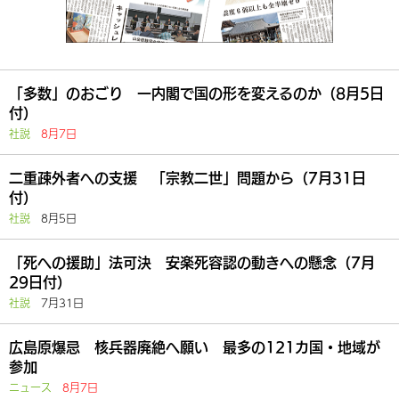
「多数」のおごり 一内閣で国の形を変えるのか（8月5日
付）
社説
8月7日
二重疎外者への支援 「宗教二世」問題から（7月31日
付）
社説
8月5日
「死への援助」法可決 安楽死容認の動きへの懸念（7月
29日付）
社説
7月31日
広島原爆忌 核兵器廃絶へ願い 最多の121カ国・地域が
参加
ニュース
8月7日