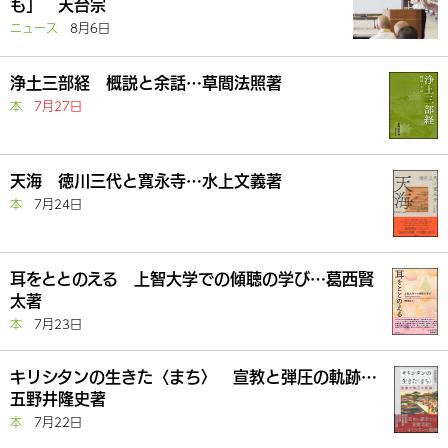
も」 天台宗
ニュース
8月6日
浄土三部経 概説と余話…草間法照著
本
7月27日
天海 徳川三代と寛永寺…水上文義著
本
7月24日
耳をととのえる 上智大学での傾聴の学び…葛西賢
太著
本
7月23日
キリシタンの生きた〈まち〉 宣教と弾圧の軌跡…
五野井隆史著
本
7月22日