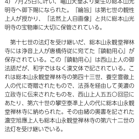
4）7月25日に叶い、亀山天皇より粟生の総本山光
明寺へ御下賜になられた。『綸旨』は第七世の観性
上人が授かり、「法然上人自画像」と共に総本山光
明寺の宝物庫に大切に保管されている。
第十七世の法灯を受け継いだ、総本山永観堂禅林
寺には浄音上人が唐橋侍従に宛てた『鎮勧用心』が
保存されている。この『鎮勧用心』は西山上人の御
法語だが、和字ではなく漢文体で記されている。こ
れは総本山永観堂禅林寺の第四十三世、養空霊徹上
人の代に寄贈されたもので、法孫を経由して美濃の
立政寺に伝来されたものを、西山上人五五〇回忌に
あたり、第六十世の攀空泰凖上人の代に総本山永観
堂禅林寺に納められた。その由緒の奥書を記された
澹空旭應上人も総本山永観堂禅林寺の第六十二世の
法灯を受け継いでいる。