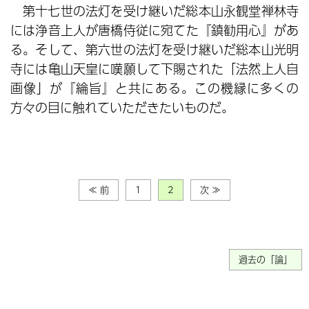
第十七世の法灯を受け継いだ総本山永観堂禅林寺
には浄音上人が唐橋侍従に宛てた『鎮勧用心』があ
る。そして、第六世の法灯を受け継いだ総本山光明
寺には亀山天皇に嘆願して下賜された「法然上人自
画像」が『綸旨』と共にある。この機縁に多くの
方々の目に触れていただきたいものだ。
≪ 前
1
2
次 ≫
過去の「論」