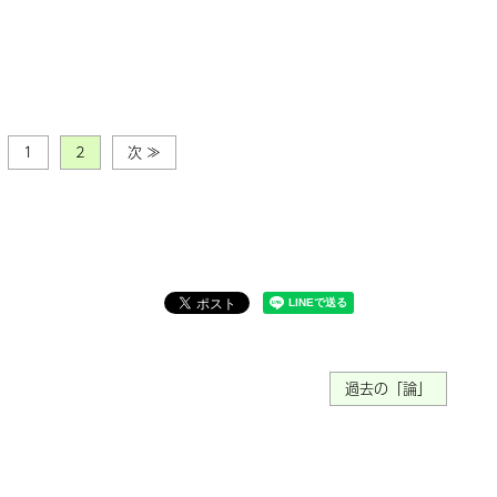
1
2
次 ≫
過去の「論」