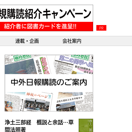
PR
連載・企画
会社案内
浄土三部経 概説と余話…草
間法照著