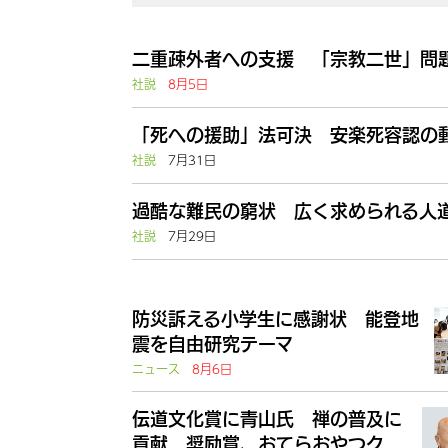
二重疎外者への支援 「宗教二世」問題
社説
8月5日
「死への援助」法可決 安楽死容認の動
社説
7月31日
過酷な難民の窮状 広く求められる人道
社説
7月29日
防災訴える小学生に感謝状 能登地
震を自由研究テーマ
ニュース
8月6日
伝道文化賞に青山氏 禅の普及に
貢献 奨励賞、おてらおやつク