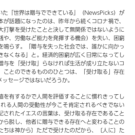
『世界は贈与でできている』（NewsPicks）が
本が話題になったのは、昨年から続くコロナ禍で、
大打撃を受けたことと決して無関係ではないように
銭や、労働など能力を発揮する機会）を失い、困窮
を鳴らす。「贈与を失った社会では、誰かに向かっ
きなくなる」と。経済的困窮が広く日常になってし
贈与を「受け取」らなければ生活が成り立たないコ
」ことのできるもののひとつは、「受け取る」存在
メッセージではないだろうか。
値を有するかで人間を評価することに慣れきってし
される人間の受動性が今こそ肯定されるべきでない
記されたイエスの言葉は、受け取る存在であること
から脱し、他者に贈与できる存在へと変わることの
たちは神から〕ただで受けたのだから、〔人に〕た