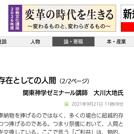
社説
人物
論・寄稿
本・産業
存在としての人間
（2/2ページ）
関東神学ゼミナール講師 大川大地氏
論
2021年9月21日 11時09分
奉納物を捧げるのではなく、多くの場合に超越的存
つつ捧げるのである。つまり祭儀において、人間と
を交換している。ここで言う「ご利益」は、物的、