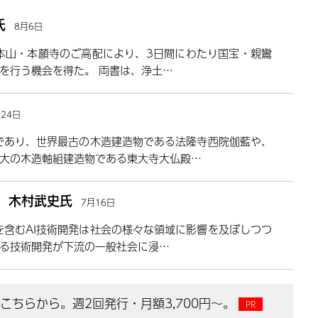
氏
8月6日
派本山・本願寺のご高配により、3日間にわたり国宝・親鸞
を行う機会を得た。 両書は、浄土…
月24日
であり、世界最古の木造建造物である法隆寺西院伽藍や、
大の木造軸組建造物である東大寺大仏殿…
露 木村武史氏
7月16日
Iを含むAI技術開発は社会の様々な領域に影響を及ぼしつつ
る技術開発が下流の一般社会に浸…
ちらから。週2回発行・月額3,700円～。