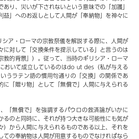
であり、災いが下されないという意味での「加護」
利益」へのお返しとして人間が「奉納物」を神々に
ギリシア・ローマの宗教祭儀を解説する際に、人間が
々に対して「交換条件を提示している」と言うのは
宗教的背景』）。従って、当時のギリシア・ローマ
いて成立しているのはdo ut des（私が与える
というラテン語の慣用句通りの「交換」の関係であ
的に「贈り物」として「無償で」人間に与えられる
き、「無償で」を強調するパウロの救済論がいかに
かるのと同時に、それが持つ大きな可能性にも気が
々）から人間に与えられるものである以上、それを
しての奉納物は人間が用意するものでなければなら