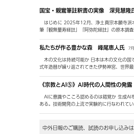
国宝・親鸞筆註釈書の実像 深見慧隆
はじめに 2025年12月、浄土真宗本願寺
筆『観無量寿経註』『阿弥陀経註』の原本調査
私たちが作る豊かな森 峰尾恵人氏
7
木の文化は持続可能か 日本は木の文化の国
式年造替が繰り返されてきた伊勢神宮、世界最
《宗教とAI⑤》AI時代の人間性の発
AIに意識やこころ認めるのは錯覚か 生成A
ある。技術開発の上流で実験的に行なわれてい
中外日報のご購読、試読のお申し込みはこ