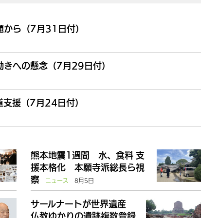
から（7月31日付）
きへの懸念（7月29日付）
支援（7月24日付）
熊本地震1週間 水、食料 支
援本格化 本願寺派総長ら視
察
ニュース
8月5日
サールナートが世界遺産
仏教ゆかりの遺跡複数登録