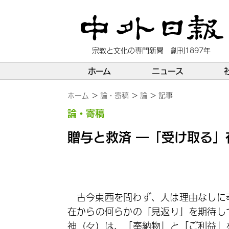
宗教と文化の専門新聞 創刊1897年
ホーム
ニュース
ホーム
論・寄稿
論
記事
論・寄稿
贈与と救済 ―「受け取る」
古今東西を問わず、人は理由なしに
在からの何らかの「見返り」を期待し
神（々）は、「奉納物」と「ご利益」