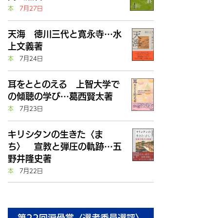
本
7月27日
天海 徳川三代と寛永寺…水
上文義著
本
7月24日
耳をととのえる 上智大学で
の傾聴の学び…葛西賢太著
本
7月23日
キリシタンの生きた〈ま
ち〉 宣教と弾圧の軌跡…五
野井隆史著
本
7月22日