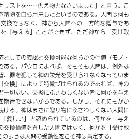
キリストを……供え物となさいました」と言う。こ
奉納物を自ら用意したというのである。人間は何も
は交換ではなく、神から人間への一方的な贈与であ
かを「与える」ことができず、ただ神から「受け取
済としての義認と交換可能な何らかの価値（モノ・
である。パウロによれば、そもそも人間は、例外な
皆、罪を犯して神の栄光を受けられなくなっていま
「交換」によって特徴づけられるのであれば、神の
ど一切ない。交換にふさわしくない者に何かを与え
を期待できないからである。しかし、それにもかか
続ける。神はまさに贈り物にふさわしくない人間に
で「義しい」と認められているのは、何かを「与え
の交換価値を有した人間ではなく、何かを「受け取
そのような人間の受動性をこそ神は肯定する。