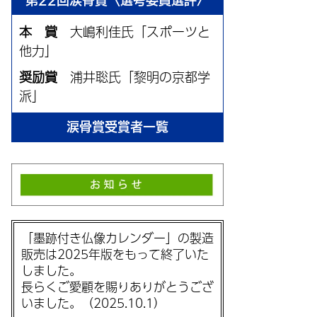
第22回涙骨賞〈選考委員選評〉
本 賞
大嶋利佳氏「スポーツと
他力」
奨励賞
浦井聡氏「黎明の京都学
派」
涙骨賞受賞者一覧
「墨跡付き仏像カレンダー」の製造
販売は2025年版をもって終了いた
しました。
長らくご愛顧を賜りありがとうござ
いました。（2025.10.1）