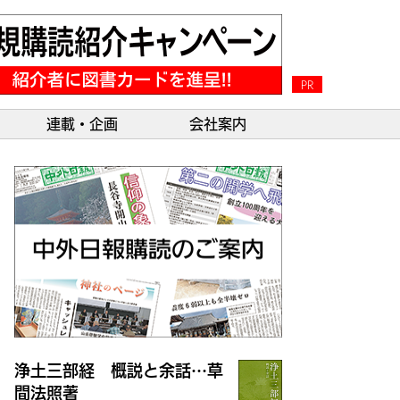
PR
連載・企画
会社案内
浄土三部経 概説と余話…草
間法照著