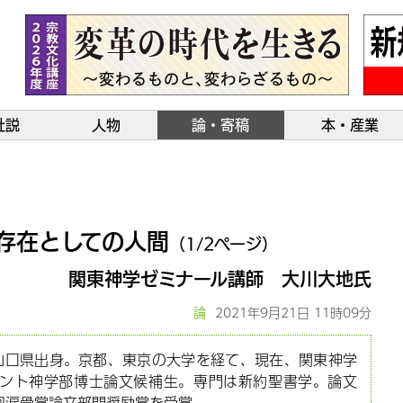
社説
人物
論・寄稿
本・産業
存在としての人間
（1/2ページ）
関東神学ゼミナール講師 大川大地氏
論
2021年9月21日 11時09分
。山口県出身。京都、東京の大学を経て、現在、関東神学
ント神学部博士論文候補生。専門は新約聖書学。論文
6回涙骨賞論文部門奨励賞を受賞。