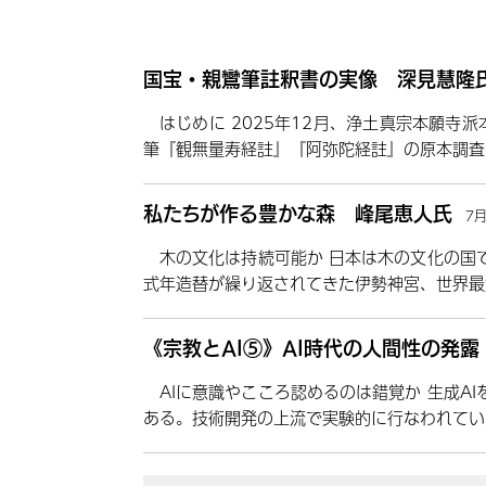
国宝・親鸞筆註釈書の実像 深見慧隆
はじめに 2025年12月、浄土真宗本願寺
筆『観無量寿経註』『阿弥陀経註』の原本調査
私たちが作る豊かな森 峰尾恵人氏
7
木の文化は持続可能か 日本は木の文化の国
式年造替が繰り返されてきた伊勢神宮、世界最
《宗教とAI⑤》AI時代の人間性の発
AIに意識やこころ認めるのは錯覚か 生成A
ある。技術開発の上流で実験的に行なわれてい