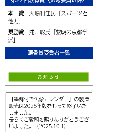
第22回涙骨賞〈選考委員選評〉
本 賞
大嶋利佳氏「スポーツと
他力」
奨励賞
浦井聡氏「黎明の京都学
派」
涙骨賞受賞者一覧
「墨跡付き仏像カレンダー」の製造
販売は2025年版をもって終了いた
しました。
長らくご愛顧を賜りありがとうござ
いました。（2025.10.1）