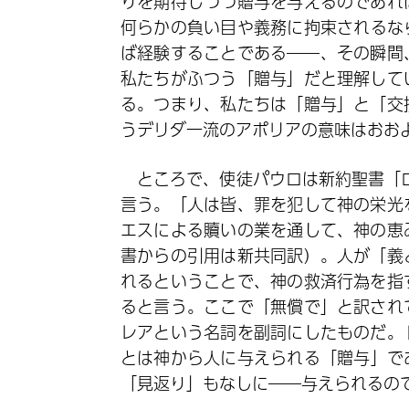
りを期待しつつ贈与を与えるのであれ
何らかの負い目や義務に拘束されるな
ば経験することである――、その瞬間
私たちがふつう「贈与」だと理解して
る。つまり、私たちは「贈与」と「交
うデリダ一流のアポリアの意味はおお
ところで、使徒パウロは新約聖書「ロ
言う。「人は皆、罪を犯して神の栄光
エスによる贖いの業を通して、神の恵
書からの引用は新共同訳）。人が「義
れるということで、神の救済行為を指
ると言う。ここで「無償で」と訳され
レアという名詞を副詞にしたものだ。
とは神から人に与えられる「贈与」で
「見返り」もなしに――与えられるの