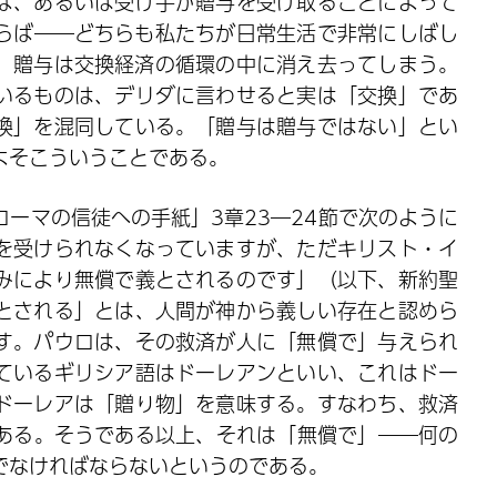
ば、あるいは受け手が贈与を受け取ることによって
らば――どちらも私たちが日常生活で非常にしばし
、贈与は交換経済の循環の中に消え去ってしまう。
いるものは、デリダに言わせると実は「交換」であ
換」を混同している。「贈与は贈与ではない」とい
よそこういうことである。
ーマの信徒への手紙」3章23―24節で次のように
を受けられなくなっていますが、ただキリスト・イ
みにより無償で義とされるのです」（以下、新約聖
とされる」とは、人間が神から義しい存在と認めら
す。パウロは、その救済が人に「無償で」与えられ
ているギリシア語はドーレアンといい、これはドー
ドーレアは「贈り物」を意味する。すなわち、救済
ある。そうである以上、それは「無償で」――何の
でなければならないというのである。