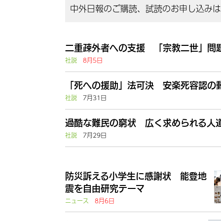
中外日報のご購読、試読のお申し込みはこ
二重疎外者への支援 「宗教二世」問題
社説
8月5日
「死への援助」法可決 安楽死容認の動
社説
7月31日
過酷な難民の窮状 広く求められる人道
社説
7月29日
防災訴える小学生に感謝状 能登地
震を自由研究テーマ
ニュース
8月6日