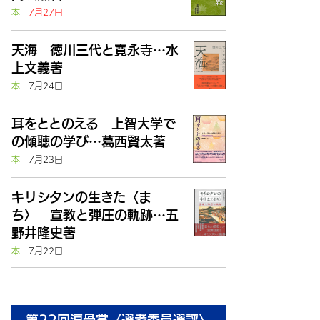
本
7月27日
天海 徳川三代と寛永寺…水
上文義著
本
7月24日
耳をととのえる 上智大学で
の傾聴の学び…葛西賢太著
本
7月23日
キリシタンの生きた〈ま
ち〉 宣教と弾圧の軌跡…五
野井隆史著
本
7月22日