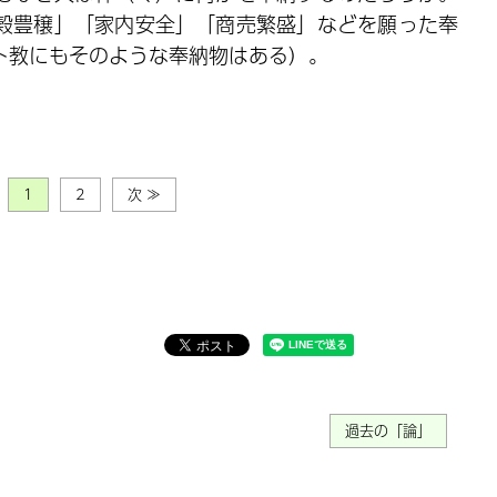
穀豊穣」「家内安全」「商売繁盛」などを願った奉
ト教にもそのような奉納物はある）。
1
2
次 ≫
過去の「論」