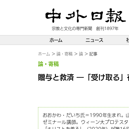
宗教と文化の専門新聞 創刊1897年
ホーム
ニュース
ホーム
論・寄稿
論
記事
論・寄稿
贈与と救済 ―「受け取る」
おおかわ・だいち氏＝1990年生まれ
ゼミナール講師。ウィーン大プロテスタ
「キリストを着る」（2020年）が第1