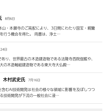
氏
8月6日
派本山・本願寺のご高配により、3日間にわたり国宝・親鸞
を行う機会を得た。 両書は、浄土…
月24日
であり、世界最古の木造建造物である法隆寺西院伽藍や、
大の木造軸組建造物である東大寺大仏殿…
露 木村武史氏
7月16日
Iを含むAI技術開発は社会の様々な領域に影響を及ぼしつつ
る技術開発が下流の一般社会に浸…