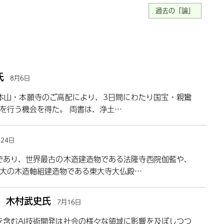
過去の「論」
氏
8月6日
派本山・本願寺のご高配により、3日間にわたり国宝・親鸞
を行う機会を得た。 両書は、浄土…
月24日
であり、世界最古の木造建造物である法隆寺西院伽藍や、
大の木造軸組建造物である東大寺大仏殿…
露 木村武史氏
7月16日
Iを含むAI技術開発は社会の様々な領域に影響を及ぼしつつ