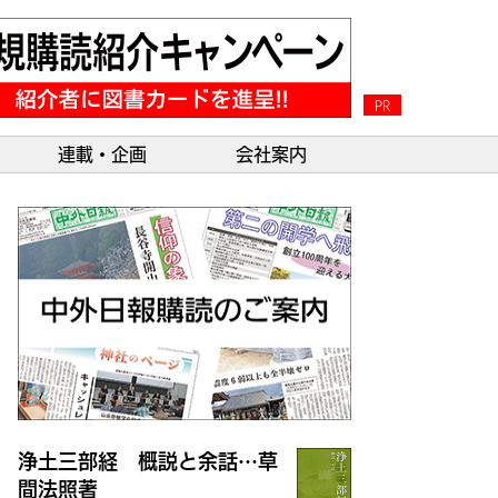
PR
連載・企画
会社案内
浄土三部経 概説と余話…草
間法照著