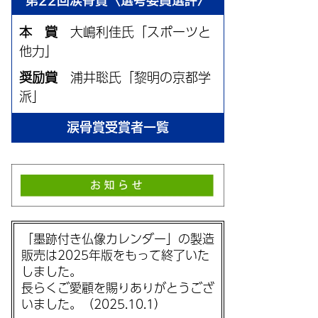
第22回涙骨賞〈選考委員選評〉
本 賞
大嶋利佳氏「スポーツと
他力」
奨励賞
浦井聡氏「黎明の京都学
派」
涙骨賞受賞者一覧
「墨跡付き仏像カレンダー」の製造
販売は2025年版をもって終了いた
しました。
長らくご愛顧を賜りありがとうござ
いました。（2025.10.1）