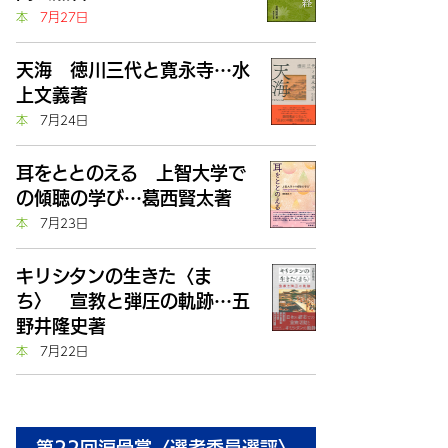
本
7月27日
天海 徳川三代と寛永寺…水
上文義著
本
7月24日
耳をととのえる 上智大学で
の傾聴の学び…葛西賢太著
本
7月23日
キリシタンの生きた〈ま
ち〉 宣教と弾圧の軌跡…五
野井隆史著
本
7月22日