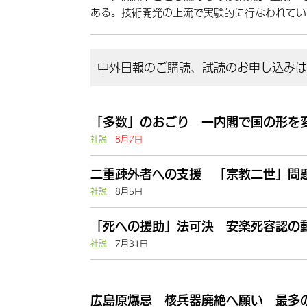
ある。技術開発の上流で実験的に行なわれてい
中外日報のご購読、試読のお申し込みはこ
「多数」のおごり 一内閣で国の形を
社説
8月7日
二重疎外者への支援 「宗教二世」問題
社説
8月5日
「死への援助」法可決 安楽死容認の動
社説
7月31日
広島原爆忌 核兵器廃絶へ願い 最多