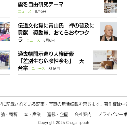
震を自由研究テーマ
ニュース
8月6日
伝道文化賞に青山氏 禅の普及に
貢献 奨励賞、おてらおやつク
ラ
ニュース
8月6日
過去帳開示巡り人権研修
「差別生む危険性今も」 天
台宗
ニュース
8月6日
ジに記載されている記事・写真の無断転載を禁じます。著作権は中
論・寄稿
本・産業
連載・企画
会社案内
プライバシー
Copyright 2025 Chugainippoh