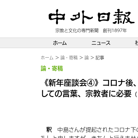
宗教と文化の専門新聞 創刊1897年
ホーム
ニュース
ホーム
論・寄稿
論
記事
論・寄稿
《新年座談会④》コロナ後
しての言葉、宗教者に必要
（
釈
中島さんが提起されたコロナ下