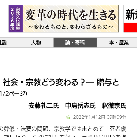
社説
人物
論・寄稿
本・産業
、社会・宗教どう変わる？― 贈与と
1/2ページ）
安藤礼二氏
中島岳志氏
釈徹宗氏
論
2022年1月12日 09時09分
の葬儀・法要の問題、宗教学ではまとめて「死者儀