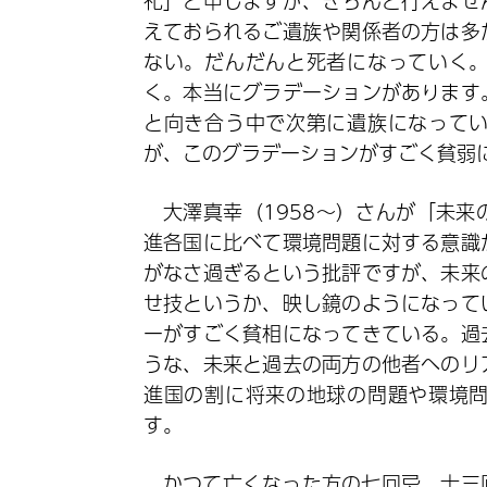
礼」と申しますが、きちんと行えませ
えておられるご遺族や関係者の方は多
ない。だんだんと死者になっていく
く。本当にグラデーションがあります
と向き合う中で次第に遺族になって
が、このグラデーションがすごく貧弱
大澤真幸（1958～）さんが「未
進各国に比べて環境問題に対する意識
がなさ過ぎるという批評ですが、未来
せ技というか、映し鏡のようになって
ーがすごく貧相になってきている。過
うな、未来と過去の両方の他者へのリ
進国の割に将来の地球の問題や環境
す。
かつて亡くなった方の七回忌、十三