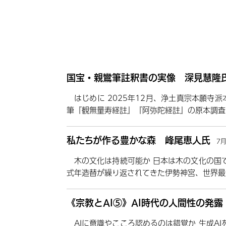
国宝・親鸞筆註釈書の実像 深見慧隆
はじめに 2025年12月、浄土真宗本願寺
筆『観無量寿経註』『阿弥陀経註』の原本調査
私たちが作る豊かな森 峰尾恵人氏
7
木の文化は持続可能か 日本は木の文化の国
式年造替が繰り返されてきた伊勢神宮、世界最
《宗教とAI⑤》AI時代の人間性の発
AIに意識やこころ認めるのは錯覚か 生成A