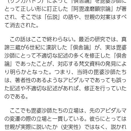
（サンガバドラ）によって『倶舎論』を毘婆沙師に
とって正しい形に訂正した『阿毘達磨顕宗論』が著
され、そこでは「伝説」の語や、世親の対案はすべ
て消去された。
この話はここで終わらない。最近の研究では、真
諦三蔵が6世紀に漢訳した『倶舎論』が、実は毘婆
沙師にとって不適切な記述の多くを修正した『倶舎
論』であったことが、対応する梵文資料の発見によ
り明らかとなった。つまり、当時の毘婆沙師たち
は、著者性のあるようなアビダルマであっても誤っ
た記述や不適切な記述があれば、修正を行っていた
のである。
ここでも毘婆沙師たちの立場は、先のアビダルマ
の変遷の際の立場と一貫している。彼らにとっては
世親が実際に説いたか（史実性）ではなく、説かれ