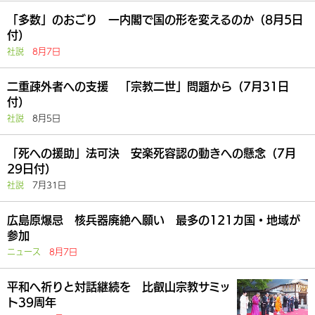
「多数」のおごり 一内閣で国の形を変えるのか（8月5日
付）
社説
8月7日
二重疎外者への支援 「宗教二世」問題から（7月31日
付）
社説
8月5日
「死への援助」法可決 安楽死容認の動きへの懸念（7月
29日付）
社説
7月31日
広島原爆忌 核兵器廃絶へ願い 最多の121カ国・地域が
参加
ニュース
8月7日
平和へ祈りと対話継続を 比叡山宗教サミッ
ト39周年