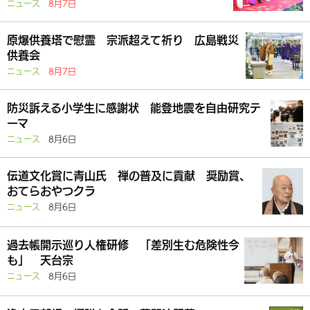
ニュース
8月7日
原爆供養塔で慰霊 宗派超えて祈り 広島戦災
供養会
ニュース
8月7日
防災訴える小学生に感謝状 能登地震を自由研究テ
ーマ
ニュース
8月6日
伝道文化賞に青山氏 禅の普及に貢献 奨励賞、
おてらおやつクラ
ニュース
8月6日
過去帳開示巡り人権研修 「差別生む危険性今
も」 天台宗
ニュース
8月6日