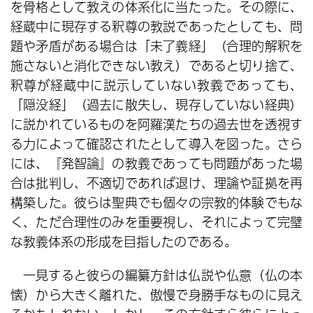
を骨格として教えの体系化に当たった。その際に、
経蔵中に現存する釈尊の教説であったとしても、問
題や矛盾がある場合は「未了義経」（合理的解釈を
施さないと消化できない教え）であると切り捨て、
釈尊が経蔵中に説示していない教義であっても、
「隠没経」（過去に散失し、現存していない経典）
に説かれているものを阿羅漢たちの過去世を透視す
る力によって確認されたとして導入を図った。さら
には、『発智論』の教義であっても問題があった場
合は批判し、不適切であれば退け、理論や証拠を再
構築した。彼らは聖典でも個々の宗教的体験でもな
く、ただ合理性のみを重要視し、それによって完璧
な教義体系の形成を目指したのである。
一見すると彼らの編纂方針は仏説や仏意（仏の本
懐）から大きく離れた、傲慢で身勝手なものに見え