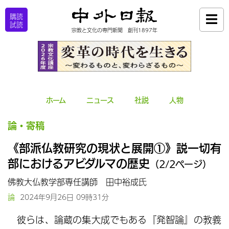
購読
試読
宗教と文化の専門新聞 創刊1897年
ホーム
ニュース
社説
人物
論・寄稿
《部派仏教研究の現状と展開①》説一切有
部におけるアビダルマの歴史
（2/2ページ）
佛教大仏教学部専任講師 田中裕成氏
論
2024年9月26日 09時31分
彼らは、論蔵の集大成でもある『発智論』の教義