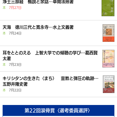
浄土三部経 概説と余話…草間法照著
本
7月27日
天海 徳川三代と寛永寺…水上文義著
本
7月24日
耳をととのえる 上智大学での傾聴の学び…葛西賢
太著
本
7月23日
キリシタンの生きた〈まち〉 宣教と弾圧の軌跡…
五野井隆史著
本
7月22日
第22回涙骨賞〈選考委員選評〉