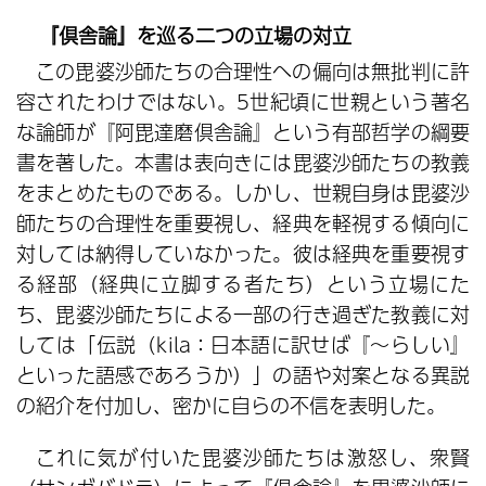
『倶舎論』を巡る二つの立場の対立
この毘婆沙師たちの合理性への偏向は無批判に許
容されたわけではない。5世紀頃に世親という著名
な論師が『阿毘達磨倶舎論』という有部哲学の綱要
書を著した。本書は表向きには毘婆沙師たちの教義
をまとめたものである。しかし、世親自身は毘婆沙
師たちの合理性を重要視し、経典を軽視する傾向に
対しては納得していなかった。彼は経典を重要視す
る経部（経典に立脚する者たち）という立場にた
ち、毘婆沙師たちによる一部の行き過ぎた教義に対
しては「伝説（kila：日本語に訳せば『～らしい』
といった語感であろうか）」の語や対案となる異説
の紹介を付加し、密かに自らの不信を表明した。
これに気が付いた毘婆沙師たちは激怒し、衆賢