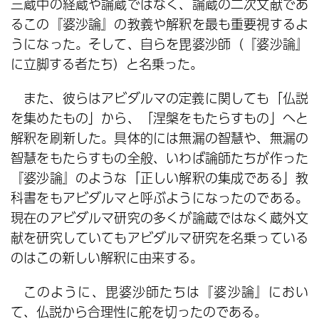
三蔵中の経蔵や論蔵ではなく、論蔵の二次文献であ
るこの『婆沙論』の教義や解釈を最も重要視するよ
うになった。そして、自らを毘婆沙師（『婆沙論』
に立脚する者たち）と名乗った。
また、彼らはアビダルマの定義に関しても「仏説
を集めたもの」から、「涅槃をもたらすもの」へと
解釈を刷新した。具体的には無漏の智慧や、無漏の
智慧をもたらすもの全般、いわば論師たちが作った
『婆沙論』のような「正しい解釈の集成である」教
科書をもアビダルマと呼ぶようになったのである。
現在のアビダルマ研究の多くが論蔵ではなく蔵外文
献を研究していてもアビダルマ研究を名乗っている
のはこの新しい解釈に由来する。
このように、毘婆沙師たちは『婆沙論』におい
て、仏説から合理性に舵を切ったのである。