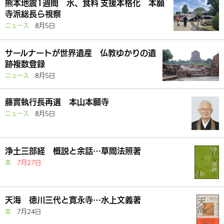
熊本地震1週間 水、食料 支援本格化 本願
寺派総長ら視察
ニュース
8月5日
サールナートが世界遺産 仏教ゆかりの遺
跡複数登録
ニュース
8月5日
藤實執行長再選 本山本願寺
ニュース
8月5日
浄土三部経 概説と余話…草間法照著
本
7月27日
天海 徳川三代と寛永寺…水上文義著
本
7月24日