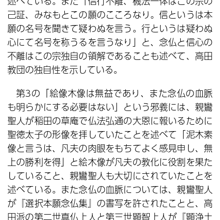
述べている。また「信行不離、機法一体はこの宗の
己証、みなもとこの願のこころなり。信というは本
願の名号を聞きて疑わぬを言う。行というは疑わぬ
心にて名号を称うるを言うなり」と、念仏と信心の
不離はこの宗独自の領解であることも述べて、高田
教団の独自性を示している。
第3の「絵像木像は無益であり、また念仏の血脈
も明らかにする必要はない」という邪義には、親鸞
聖人が稲田の草庵で仏法弘通の大恩に報いるために
聖徳太子の形像を拝していたことを述べて「泥木素
像と言うは、凡夫の肉眼をもちてよく感見申し、無
上の勝利を得」と絵木像が凡夫の教化に役割を果た
していること、親鸞聖人も大切にされていたことを
述べている。また念仏の血脈については、親鸞聖人
が『選択本願念仏集』の書写を許されたことと、高
田派の第二世真仏上人と第三世顕智上人が『顕浄土