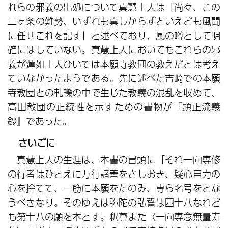
れらの邪義の出処について真慧上人は「尚々、この
三ヶ条の難勢、いずれも真しからずといえども風聞
に任せこれを記す」と述べており、風の噂として明
確にはしていない。真慧上人においてもこれらの邪
義が蓮如上人ひいては本願寺教団の教えだとは考え
ていなかったようである。先に述べた吉崎での本願
寺教団との軋轢の中で生じた教義の混乱を収めて、
高田教団の正統性を示すための書物が『顕正流義
鈔』であった。
さいごに
真慧上人の生涯は、本書の冒頭に「それ一向専修
の行者はひとえに万行諸善をさしおき、疑心自力の
心を捨てて、一筋に本願をたのみ、専ら名号をとな
うべきなり。そのゆえは弥陀の弘誓は四十八なれど
も第十八の願を本とす。釈尊また〈一向専念無量寿