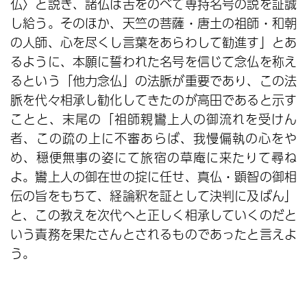
仏〉と説き、諸仏は舌をのべて専持名号の説を証誠
し給う。そのほか、天竺の菩薩・唐土の祖師・和朝
の人師、心を尽くし言葉をあらわして勧進す」とあ
るように、本願に誓われた名号を信じて念仏を称え
るという「他力念仏」の法脈が重要であり、この法
脈を代々相承し勧化してきたのが高田であると示す
ことと、末尾の「祖師親鸞上人の御流れを受けん
者、この疏の上に不審あらば、我慢偏執の心をや
め、穏便無事の姿にて旅宿の草庵に来たりて尋ね
よ。鸞上人の御在世の掟に任せ、真仏・顕智の御相
伝の旨をもちて、経論釈を証として決判に及ばん」
と、この教えを次代へと正しく相承していくのだと
いう責務を果たさんとされるものであったと言えよ
う。