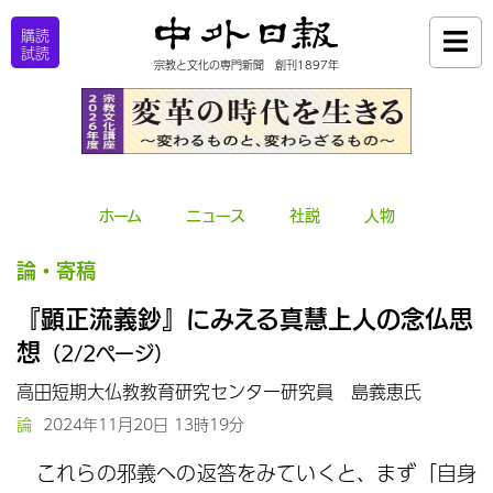
購読
試読
宗教と文化の専門新聞 創刊1897年
ホーム
ニュース
社説
人物
論・寄稿
『顕正流義鈔』にみえる真慧上人の念仏思
想
（2/2ページ）
高田短期大仏教教育研究センター研究員 島義恵氏
論
2024年11月20日 13時19分
これらの邪義への返答をみていくと、まず「自身