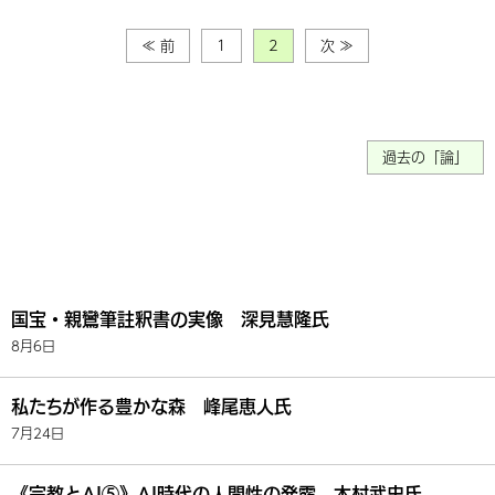
≪ 前
1
2
次 ≫
過去の「論」
国宝・親鸞筆註釈書の実像 深見慧隆氏
8月6日
私たちが作る豊かな森 峰尾恵人氏
7月24日
《宗教とAI⑤》AI時代の人間性の発露 木村武史氏