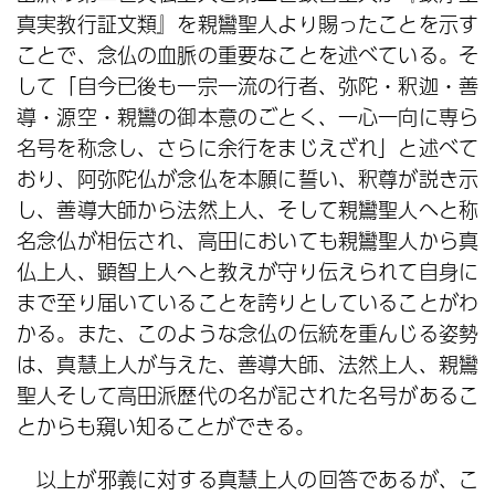
真実教行証文類』を親鸞聖人より賜ったことを示す
ことで、念仏の血脈の重要なことを述べている。そ
して「自今已後も一宗一流の行者、弥陀・釈迦・善
導・源空・親鸞の御本意のごとく、一心一向に専ら
名号を称念し、さらに余行をまじえざれ」と述べて
おり、阿弥陀仏が念仏を本願に誓い、釈尊が説き示
し、善導大師から法然上人、そして親鸞聖人へと称
名念仏が相伝され、高田においても親鸞聖人から真
仏上人、顕智上人へと教えが守り伝えられて自身に
まで至り届いていることを誇りとしていることがわ
かる。また、このような念仏の伝統を重んじる姿勢
は、真慧上人が与えた、善導大師、法然上人、親鸞
聖人そして高田派歴代の名が記された名号があるこ
とからも窺い知ることができる。
以上が邪義に対する真慧上人の回答であるが、こ