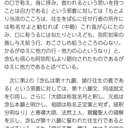
の口で称え、身に拝み、救われるという思いを持つ
ことは自力である」という邪義に対しては「もとよ
り当流のこころは、往生をば仏に任せ行者の所作に
は称名せよと勧むれば（中略）これ我が心にたの
み、口に称うるには似たりといえども、弥陀如来の
施し与え給う行、おこさしめ給うところの心なり。
かるがゆえに他力の行・他力の心というなり」と、
念仏も信心も阿弥陀仏より廻向されたものであるが
ゆえに他力であると述べている。
次に第2の「念仏は第十九願、諸行往生の義であ
る」という邪義に対しては、第十八願文、同成就文
を引用し、さらに「大師は称我名号と釈し、元祖は
念仏本願と明かし、祖師は称名正定業と判ず。経釈
分明なり」と善導大師、法然上人、親鸞聖人の領解
を示し、念仏が第十八願に誓われた往生行であると