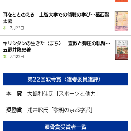
耳をととのえる 上智大学での傾聴の学び…葛西賢
太著
本
7月23日
キリシタンの生きた〈まち〉 宣教と弾圧の軌跡…
五野井隆史著
本
7月22日
第22回涙骨賞〈選考委員選評〉
本 賞
大嶋利佳氏「スポーツと他力」
奨励賞
浦井聡氏「黎明の京都学派」
涙骨賞受賞者一覧