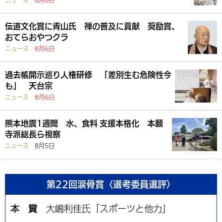
ニュース
8月6日
伝道文化賞に青山氏 禅の普及に貢献 奨励賞、
おてらおやつクラ
ニュース
8月6日
過去帳開示巡り人権研修 「差別生む危険性今
も」 天台宗
ニュース
8月6日
熊本地震1週間 水、食料 支援本格化 本願
寺派総長ら視察
ニュース
8月5日
第22回涙骨賞〈選考委員選評〉
本 賞
大嶋利佳氏「スポーツと他力」