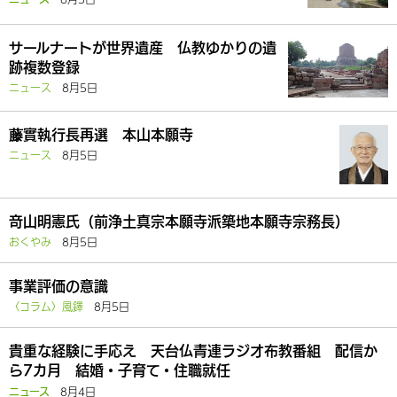
サールナートが世界遺産 仏教ゆかりの遺
跡複数登録
ニュース
8月5日
藤實執行長再選 本山本願寺
ニュース
8月5日
竒山明憲氏（前浄土真宗本願寺派築地本願寺宗務長）
おくやみ
8月5日
事業評価の意識
〈コラム〉風鐸
8月5日
貴重な経験に手応え 天台仏青連ラジオ布教番組 配信か
ら7カ月 結婚・子育て・住職就任
8月4日
ニュース