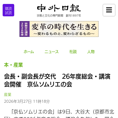
購読
試読
宗教と文化の専門新聞 創刊1897年
ホーム
ニュース
社説
人物
本・産業
会長・副会長が交代 26年度総会・講演
会開催 京仏ソムリエの会
産業
2026年3月27日 11時18分
「京仏ソムリエの会」は9日、大谷大（京都市北