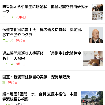
防災訴える小学生に感謝状 能登地震を自由研究テ
ーマ
ニュース
8月6日
伝道文化賞に青山氏 禅の普及に貢献 奨励賞、
おてらおやつクラ
8月6日
ニュース
過去帳開示巡り人権研修 「差別生む危険性今
も」 天台宗
8月6日
ニュース
国宝・親鸞筆註釈書の実像 深見慧隆氏
論
8月6日
熊本地震1週間 水、食料 支援本格化 本願
寺派総長ら視察
8月5日
ニュース