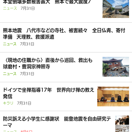
本堂倒壊多数被害甚大 熊本で最大震度7
ニュース
7月31日
熊本地震 八代市などの寺社、被害続々 全日仏青、寄付
準備 天理教、救援派遣
7月31日
ニュース
〈現地の住職から〉直後から巡回、救出も
球磨村・曹洞宗神照寺
7月31日
ニュース
ドイツで坐禅指導17年 世界向け禅の教え
発信
キラリ
7月31日
防災訴える小学生に感謝状 能登地震を自由研究テ
ーマ