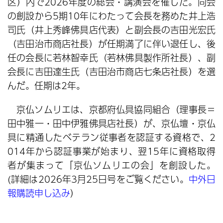
区）内で2026年度の総会・講演会を催した。同会
の創設から5期10年にわたって会長を務めた井上浩
司氏（井上秀峰佛具店代表）と副会長の吉田光宏氏
（吉田治市商店社長）が任期満了に伴い退任し、後
任の会長に若林智幸氏（若林佛具製作所社長）、副
会長に吉田達生氏（吉田治市商店七条店社長）を選
んだ。任期は2年。
京仏ソムリエは、京都府仏具協同組合（理事長＝
田中雅一・田中伊雅佛具店社長）が、京仏壇・京仏
具に精通したベテラン従事者を認証する資格で、2
014年から認証事業が始まり、翌15年に資格取得
者が集まって「京仏ソムリエの会」を創設した。
(詳細は2026年3月25日号をご覧ください。
中外日
報購読申し込み
）