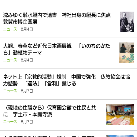
沈みゆく潜水艇内で遺書 神社出身の艇長に焦点
敦賀市博企画展
8月4日
ニュース
大観、春草など近代日本画展観 「いのちのかた
ち」動植物テーマ
8月4日
ニュース
ネット上「宗教的活動」規制 中国で強化 仏教協会は協
力態勢 「違法」「営利」禁じる
8月3日
ニュース
〈現地の住職から〉保育園会館で住民と共
に 宇土市・本願寺派
8月3日
ニュース