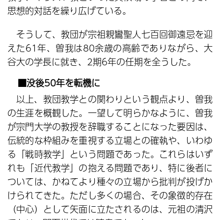
思想的対話を繰り広げている。
そうして、教団が宗祖親鸞聖人七百回御遠忌を迎
えた61年、曽我は80余歳の高齢でありながら、大
谷大の学長に就き、2期6年の任期を全うした。
■没後50年を転機に
以上、教団教学との関わりという観点より、曽我
の生涯を概観した。一望して明らかなように、曽我
が宗門大学の教授を辞職することになった要因は、
伝統的な枠組みを重視する立場との確執や、いわゆ
る「戦時教学」という問題であった。これらはいず
れも「近代教学」の抱える問題であり、特に後者に
ついては、かねてより種々の立場から批判が投げか
けられてきた。ただし多くの場合、その象徴的存在
（中心）として矢面に立たされるのは、元祖の清沢