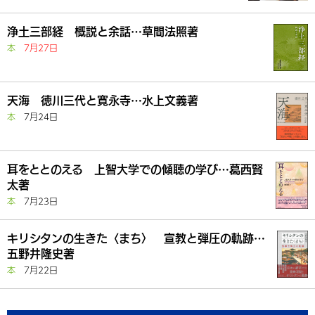
浄土三部経 概説と余話…草間法照著
本
7月27日
天海 徳川三代と寛永寺…水上文義著
本
7月24日
耳をととのえる 上智大学での傾聴の学び…葛西賢
太著
本
7月23日
キリシタンの生きた〈まち〉 宣教と弾圧の軌跡…
五野井隆史著
本
7月22日