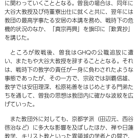
に関わっていくこととなる。曽我の場合は、同年に
大谷大教授及び侍董寮出仕に就くと共に、翌年には
教団の最高学事たる安居の本講を務め、戦時下の危
機的状況のなか、「真宗再興」を旗印に『歎異抄』
を講じた。
ところが敗戦後、曽我はGHQの公職追放に遭
い、またもや大谷大教授を辞することとなる。それ
は、戦時下の教学の責任が一身に負わされたような
事態であったが、その一方で、宗政では訓覇信雄、
教学では安田理深、松原祐善をはじめとする門弟た
ちを通して、曽我の思想は教団内に確かな波紋を広
げていった。
また教団外に対しても、京都学派（田辺元、西谷
啓治など）に多大な影響を及ぼしたほか、禅や日蓮
教学、キリスト教といった異領域の学者との間で、