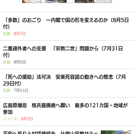
「多数」のおごり 一内閣で国の形を変えるのか（8月5日
付）
社説
8月7日
二重疎外者への支援 「宗教二世」問題から（7月31日
付）
社説
8月5日
「死への援助」法可決 安楽死容認の動きへの懸念（7月
29日付）
社説
7月31日
広島原爆忌 核兵器廃絶へ願い 最多の121カ国・地域が
参加
ニュース
8月7日
平和へ祈りと対話継続を 比叡山宗教サミッ