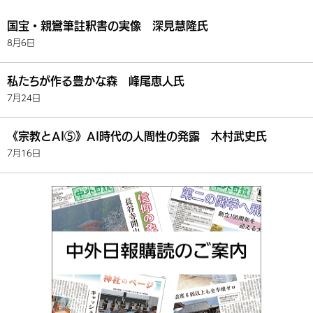
国宝・親鸞筆註釈書の実像 深見慧隆氏
8月6日
私たちが作る豊かな森 峰尾恵人氏
7月24日
《宗教とAI⑤》AI時代の人間性の発露 木村武史氏
7月16日