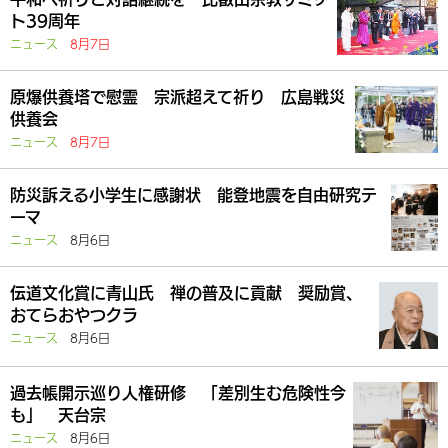
ト39周年
ニュース
8月7日
原爆供養塔で慰霊 宗派超えて祈り 広島戦災
供養会
ニュース
8月7日
防災訴える小学生に感謝状 能登地震を自由研究テ
ーマ
ニュース
8月6日
伝道文化賞に青山氏 禅の普及に貢献 奨励賞、
おてらおやつクラ
ニュース
8月6日
過去帳開示巡り人権研修 「差別生む危険性今
も」 天台宗
ニュース
8月6日