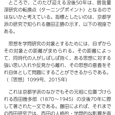
ところで、このたび迎える没後50年は、曽我量
深研究の転換点（ターニングポイント）となるので
はないかと考えている。指標としたいのは、京都学
派の研究で知られる藤田正勝の示す、以下の視座で
ある。
思想を学問研究の対象とするためには、自ずから
その対象との距離が求められる。その距離によっ
て、同時代の人がしばしば抱く、ある思想に対する
強い思い入れや反発から離れ、その思想の意義をそ
れ自体として問題にすることができるからである。
（『思想』1099号、2015年）
これは京都学派のなかでもその元祖に位置づけら
れる西田幾多郎（1870～1945）の没後70年に際
して著された一文である。藤田によれば、それまで
の西田研究では、西田の人格的・学問的な影響を直