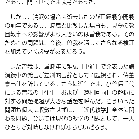
であり、門下世代では暁烏であった。
しかし、清沢の場合は逝去したのが日露戦争開戦
の前年であるし、暁烏と比較した場合も、現今の教
団教学への影響がより大きいのは曽我である。その
ためこの問題は、今後、曽我を通してさらなる検証
を加えていく必要があるだろう。
また曽我は、最晩年に雑誌『中道』で発表した講
演録中の発言が差別的言辞として問題視され、侍董
寮出仕を辞している。さらに近年では、小谷信千代
による曽我の「往生」および「還相回向」の解釈に
対する問題提起が大きな話題を呼んだ。こういった
問題も個人に収斂させずに、「近代教学」全体に関
わる問題、ひいては現代の教学の問題として、一人
ひとりが対峙しなければならないだろう。