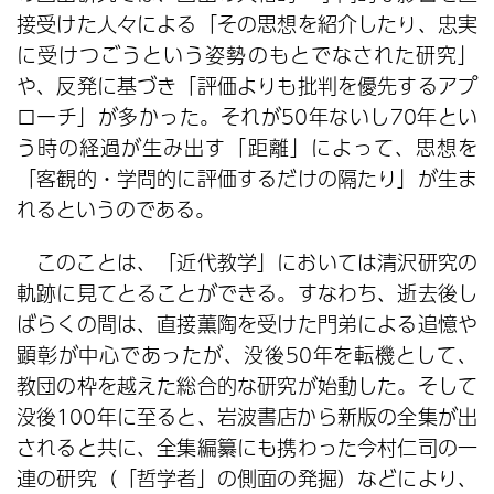
接受けた人々による「その思想を紹介したり、忠実
に受けつごうという姿勢のもとでなされた研究」
や、反発に基づき「評価よりも批判を優先するアプ
ローチ」が多かった。それが50年ないし70年とい
う時の経過が生み出す「距離」によって、思想を
「客観的・学問的に評価するだけの隔たり」が生ま
れるというのである。
このことは、「近代教学」においては清沢研究の
軌跡に見てとることができる。すなわち、逝去後し
ばらくの間は、直接薫陶を受けた門弟による追憶や
顕彰が中心であったが、没後50年を転機として、
教団の枠を越えた総合的な研究が始動した。そして
没後100年に至ると、岩波書店から新版の全集が出
されると共に、全集編纂にも携わった今村仁司の一
連の研究（「哲学者」の側面の発掘）などにより、