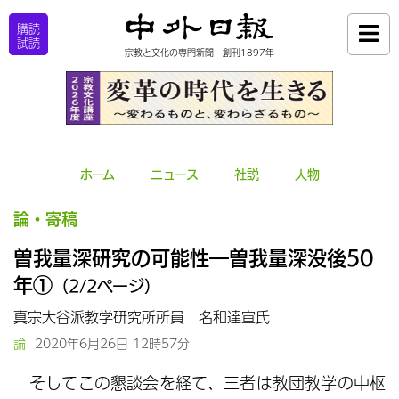
購読
試読
宗教と文化の専門新聞 創刊1897年
ホーム
ニュース
社説
人物
論・寄稿
曽我量深研究の可能性―曽我量深没後50
年①
（2/2ページ）
真宗大谷派教学研究所所員 名和達宣氏
論
2020年6月26日 12時57分
そしてこの懇談会を経て、三者は教団教学の中枢