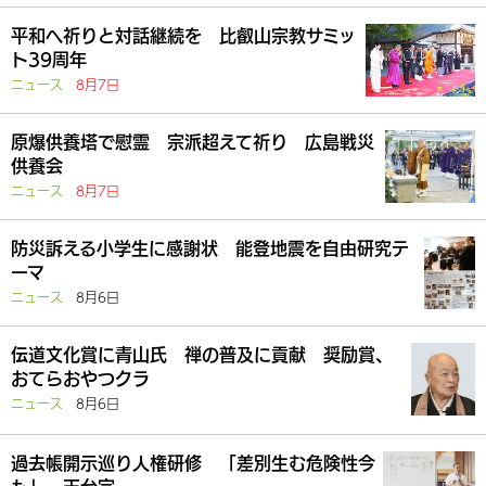
平和へ祈りと対話継続を 比叡山宗教サミッ
ト39周年
ニュース
8月7日
原爆供養塔で慰霊 宗派超えて祈り 広島戦災
供養会
ニュース
8月7日
防災訴える小学生に感謝状 能登地震を自由研究テ
ーマ
ニュース
8月6日
伝道文化賞に青山氏 禅の普及に貢献 奨励賞、
おてらおやつクラ
ニュース
8月6日
過去帳開示巡り人権研修 「差別生む危険性今