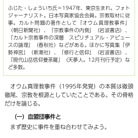
ふじた・しょういち氏＝1947年、東京生まれ。フォト
ジャーナリスト。日本写真家協会会員。宗教取材に従
事。カルト問題の著作として『オウム真理教事件』
（朝日新聞社）、『宗教事件の内側』（岩波書店）、
『カルト宗教事件の深層 スピリチュアル・アビュー
スの論理』（春秋社）などがある。ほかに写真集『伊
勢神宮』（新潮社）、『修行と信仰』（岩波書店）、
『現代山岳信仰曼荼羅』（天夢人。12月刊行予定）な
ど多数。
オウム真理教事件（1995年発覚）の本質は徹頭
徹尾、宗教を根源としていたことである。その骨格
だけを論じる。
（一）血盟団事件と
まず歴史に事件を重ね合わせてみよう。