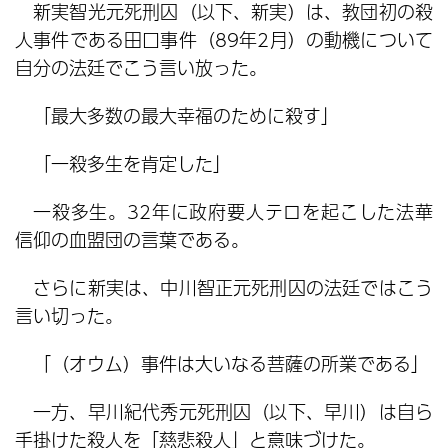
新実智光元死刑囚（以下、新実）は、教団初の殺
人事件である田口事件（89年2月）の動機について
自分の法廷でこう言い放った。
「最大多数の最大幸福のために殺す」
「一殺多生を肯定した」
一殺多生。32年に政府要人テロを起こした法華
信仰の血盟団の言葉である。
さらに新実は、中川智正元死刑囚の法廷ではこう
言い切った。
「（オウム）事件は大いなる菩薩の所業である」
一方、早川紀代秀元死刑囚（以下、早川）は自ら
手掛けた殺人を「慈悲殺人」と意味づけた。