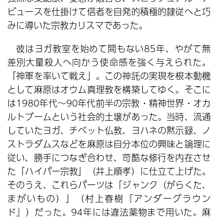
ビュースを仕掛けて信者を自発的積極的隷従へと巧
みに導いた宗教カリスマであった。
彼はヨガ教室を始めて間もない85年、やがて無
差別大量殺人へ向かう使命感を強く与えられた。
「神軍を率いて戦え」。この神託の実現を根本動機
として麻原はオウム真理教を構築してゆく。そこに
は1980年代～90年代前半の宗教・精神世界・オカ
ルトブームという社会的土壌があった。当時、流通
していたヨガ、チベット仏教、ヨハネの黙示録、ノ
ストラダムスなどを麻原は自分本位の興味と論理に
従い、勝手につなぎ合わせ、苛酷な修行を内在させ
た「ハイパー宗教」（井上順孝）に仕立て上げた。
そのうえ、これらパーツは「ジャンク（がらくた、
まがいもの）」（村上春樹『アンダーグラウン
ド』）だった。94年には違法薬物まで用いた。麻