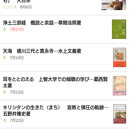
も」 天台宗
ニュース
8月6日
浄土三部経 概説と余話…草間法照著
本
7月27日
天海 徳川三代と寛永寺…水上文義著
本
7月24日
耳をととのえる 上智大学での傾聴の学び…葛西賢
太著
本
7月23日
キリシタンの生きた〈まち〉 宣教と弾圧の軌跡…
五野井隆史著
本
7月22日