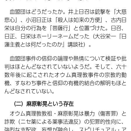
血盟団はどうだったか。井上日召は銃撃を「大慈
悲心」、小沼日正は「殺人は如来の方便」、古内日
栄は自分の行為を「菩薩行」と位置づけた。日召、
日正、日栄はホーリーネームだった（大谷栄一『日
蓮主義とは何だったのか』講談社）。
血盟団事件の信仰の論理や熱情について検証や批
判はほとんどなされていないようだ。そして、六十
数年後に起こされたオウム真理教事件の宗教的動
機、すなわち事件と信仰の有機的結合の解明もほと
んどなされていない。
（二）麻原彰晃という存在
オウム真理教教祖・麻原彰晃は暴力（傷害罪）と
詐欺（ニセ薬による薬事法違反）の犯罪的性向に、
強烈な支配欲、妄想が融合し、スピリチュアル・ア