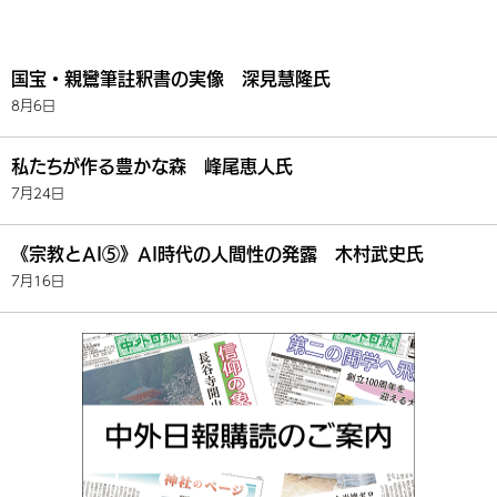
国宝・親鸞筆註釈書の実像 深見慧隆氏
8月6日
私たちが作る豊かな森 峰尾恵人氏
7月24日
《宗教とAI⑤》AI時代の人間性の発露 木村武史氏
7月16日