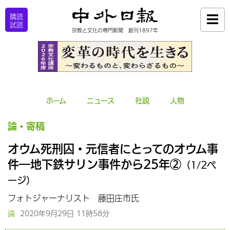
購読
試読
宗教と文化の専門新聞 創刊1897年
ホーム
ニュース
社説
人物
論・寄稿
オウム死刑囚・元信者にとってのオウム事
件―地下鉄サリン事件から25年②
（1/2ペ
ージ）
フォトジャーナリスト 藤田庄市氏
論
2020年9月29日 11時58分