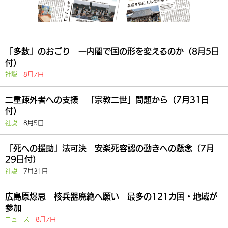
「多数」のおごり 一内閣で国の形を変えるのか（8月5日
付）
社説
8月7日
二重疎外者への支援 「宗教二世」問題から（7月31日
付）
社説
8月5日
「死への援助」法可決 安楽死容認の動きへの懸念（7月
29日付）
社説
7月31日
広島原爆忌 核兵器廃絶へ願い 最多の121カ国・地域が
参加
ニュース
8月7日