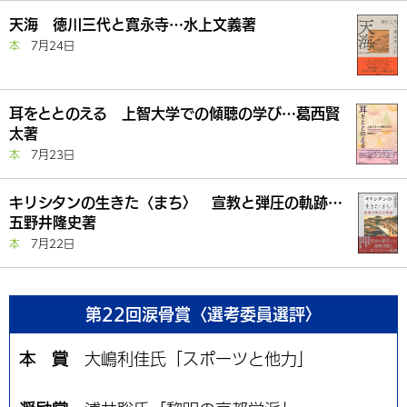
天海 徳川三代と寛永寺…水上文義著
本
7月24日
耳をととのえる 上智大学での傾聴の学び…葛西賢
太著
本
7月23日
キリシタンの生きた〈まち〉 宣教と弾圧の軌跡…
五野井隆史著
本
7月22日
第22回涙骨賞〈選考委員選評〉
本 賞
大嶋利佳氏「スポーツと他力」