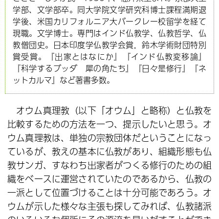
学部、文学部卒。同大学院文学研究科博士課程満期退
学後、米国カリフォルニア大バークレー校留学を経て
現職。文学博士。専門はインド仏教学、仏教哲学、仏
教僧団史。日本印度学仏教学会賞，鈴木学術財団特別
賞受賞。『出家とはなにか』『インド仏教変移論』
『科学するブッダ 犀の角たち』『日々是修行』『ネ
ットカルマ』など著書多数。
オウム真理教（以下「オウム」と略称）と仏教を
比較するための方法を一つ、提示したいと思う。オ
ウム真理教は、単独の宗教団体だということになっ
ているが、教えの基本に仏教があり、組織形態も仏
教サンガ、すなわち出家者がつくる修行のための組
織をベースに運営されていたのであるから、仏教の
一派として位置づけることは十分可能であろう。オ
ウムが示した様々な主張も探してみれば、仏教諸派