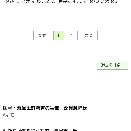
るよう意見することが推奨されているのである。
≪ 前
1
2
次 ≫
過去の「論」
国宝・親鸞筆註釈書の実像 深見慧隆氏
8月6日