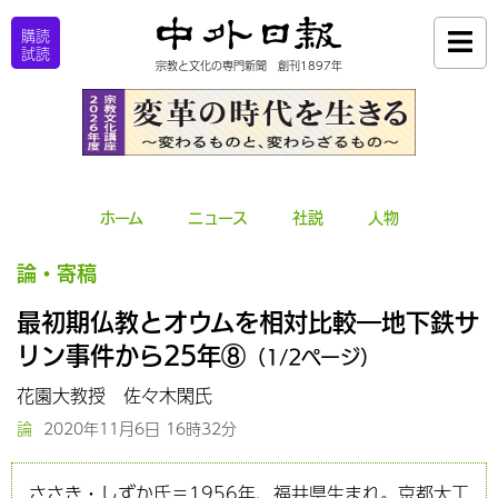
購読
試読
宗教と文化の専門新聞 創刊1897年
ホーム
ニュース
社説
人物
論・寄稿
最初期仏教とオウムを相対比較―地下鉄サ
リン事件から25年⑧
（1/2ページ）
花園大教授 佐々木閑氏
論
2020年11月6日 16時32分
ささき・しずか氏＝1956年、福井県生まれ。京都大工