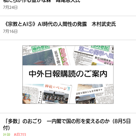
私たちが作る豊かな森 峰尾恵人氏
7月24日
《宗教とAI⑤》AI時代の人間性の発露 木村武史氏
7月16日
「多数」のおごり 一内閣で国の形を変えるのか（8月5日
付）
社説
8月7日