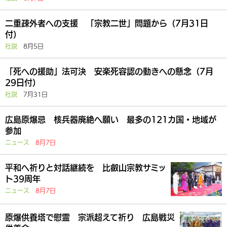
二重疎外者への支援 「宗教二世」問題から（7月31日
付）
社説
8月5日
「死への援助」法可決 安楽死容認の動きへの懸念（7月
29日付）
社説
7月31日
広島原爆忌 核兵器廃絶へ願い 最多の121カ国・地域が
参加
ニュース
8月7日
平和へ祈りと対話継続を 比叡山宗教サミッ
ト39周年
ニュース
8月7日
原爆供養塔で慰霊 宗派超えて祈り 広島戦災