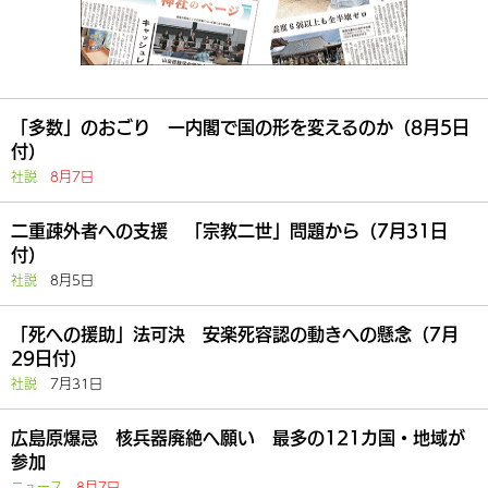
「多数」のおごり 一内閣で国の形を変えるのか（8月5日
付）
社説
8月7日
二重疎外者への支援 「宗教二世」問題から（7月31日
付）
社説
8月5日
「死への援助」法可決 安楽死容認の動きへの懸念（7月
29日付）
社説
7月31日
広島原爆忌 核兵器廃絶へ願い 最多の121カ国・地域が
参加
ニュース
8月7日