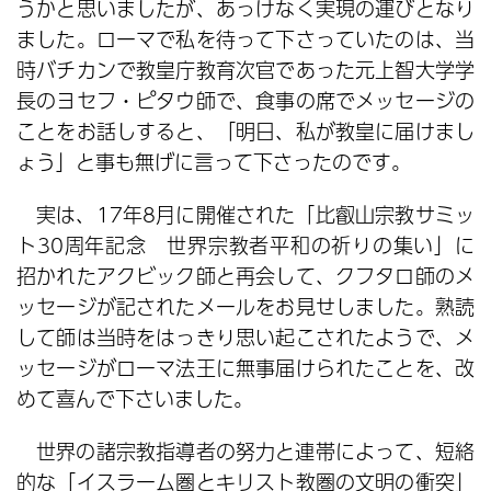
うかと思いましたが、あっけなく実現の運びとなり
ました。ローマで私を待って下さっていたのは、当
時バチカンで教皇庁教育次官であった元上智大学学
長のヨセフ・ピタウ師で、食事の席でメッセージの
ことをお話しすると、「明日、私が教皇に届けまし
ょう」と事も無げに言って下さったのです。
実は、17年8月に開催された「比叡山宗教サミッ
ト30周年記念 世界宗教者平和の祈りの集い」に
招かれたアクビック師と再会して、クフタロ師のメ
ッセージが記されたメールをお見せしました。熟読
して師は当時をはっきり思い起こされたようで、メ
ッセージがローマ法王に無事届けられたことを、改
めて喜んで下さいました。
世界の諸宗教指導者の努力と連帯によって、短絡
的な「イスラーム圏とキリスト教圏の文明の衝突」