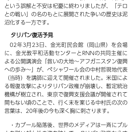
という誤解と不安は杞憂に終わりましたが、「テロ
との戦い」の名のもとに展開された争いの歴史は泥
沼化する一方です。
タリバン復活予見
02年3月23日、金光町民会館（岡山県）を会場
に、金光教平和活動センターとRNNの共同主催に
よる公開講演会「救いの大地～アフガニスタン復興
への歩み～」が、ペシャワール会の中村哲現地代表
（当時）を講師に迎えて開催されました。米国によ
る報復攻撃によりタリバン政権が崩壊し、暫定統治
機構が樹立され、東京で復興支援会議が開催されて
間もない頃のことで、行く末を案じる中村氏の次の
言葉は、20年後の今も深く胸に刺さります。
・カブール陥落後、世界のメディアは一斉にブル