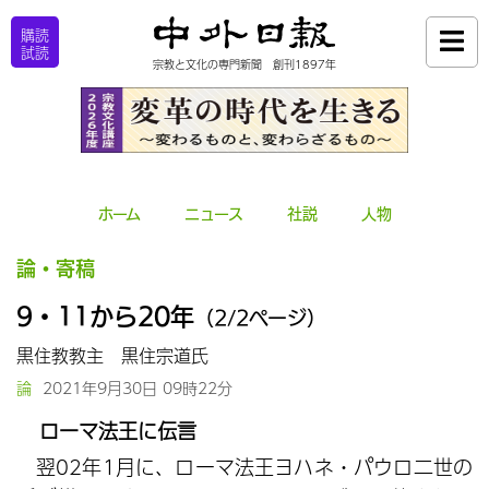
購読
試読
宗教と文化の専門新聞 創刊1897年
ホーム
ニュース
社説
人物
論・寄稿
9・11から20年
（2/2ページ）
黒住教教主 黒住宗道氏
論
2021年9月30日 09時22分
ローマ法王に伝言
翌02年1月に、ローマ法王ヨハネ・パウロ二世の