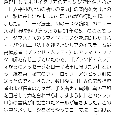
呼び掛けによりイタリアのアッシジで開催された
「世界平和のための祈りの集い」の案内を受けたの
で、私は差し出がましいと思いながら行動を起こし
ました。「ローマ法王、初のモスク訪問」のニュー
スが世界を駆け巡ったのは01年の5月のことでし
た。ダマスカスのウマイヤ・モスクを訪問したヨハ
ネ・パウロ二世法王を迎えたシリアのイスラーム最
高権威者（グランド・ムフティ）のアフマド・クフ
タロ師を存じ上げていたので、「グランド・ムフテ
ィからのメッセージをローマ法王に届けたい」とい
う手紙を第一秘書のファーロック・アクビック師に
送ったのです。すると、数日後に「世界の宗教指導
者および信者の方々が、手を携えて真剣に真の平和
を目指して力を合わせられますように」とのクフタ
ロ師の言葉が明記されたメールが届きました。この
貴重なメッセージをどうやってローマ法王に届けよ