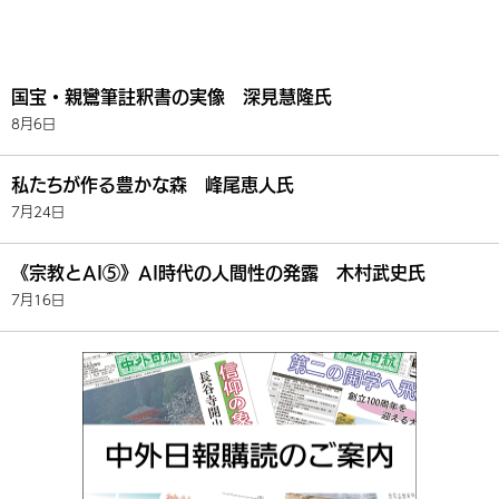
国宝・親鸞筆註釈書の実像 深見慧隆氏
8月6日
私たちが作る豊かな森 峰尾恵人氏
7月24日
《宗教とAI⑤》AI時代の人間性の発露 木村武史氏
7月16日