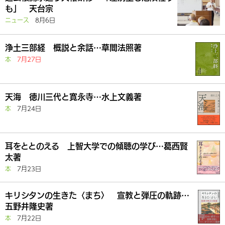
も」 天台宗
ニュース
8月6日
浄土三部経 概説と余話…草間法照著
本
7月27日
天海 徳川三代と寛永寺…水上文義著
本
7月24日
耳をととのえる 上智大学での傾聴の学び…葛西賢
太著
本
7月23日
キリシタンの生きた〈まち〉 宣教と弾圧の軌跡…
五野井隆史著
本
7月22日