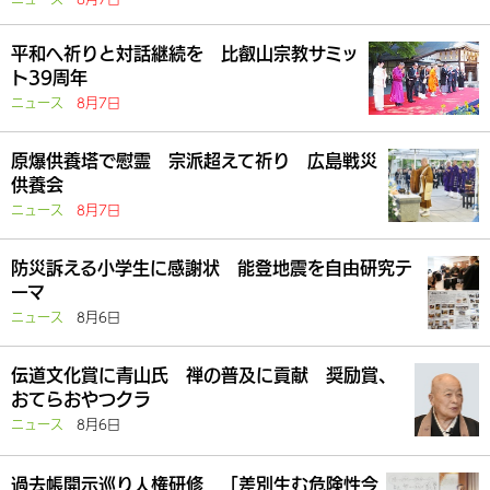
平和へ祈りと対話継続を 比叡山宗教サミッ
ト39周年
ニュース
8月7日
原爆供養塔で慰霊 宗派超えて祈り 広島戦災
供養会
ニュース
8月7日
防災訴える小学生に感謝状 能登地震を自由研究テ
ーマ
ニュース
8月6日
伝道文化賞に青山氏 禅の普及に貢献 奨励賞、
おてらおやつクラ
ニュース
8月6日
過去帳開示巡り人権研修 「差別生む危険性今