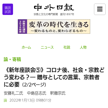
購読
試読
宗教と文化の専門新聞 創刊1897年
ホーム
ニュース
社説
人物
論・寄稿
《新年座談会⑤》コロナ後、社会・宗教ど
う変わる？― 贈与としての言葉、宗教者
に必要
（2/2ページ）
安藤礼二氏
中島岳志氏
釈徹宗氏
論
2022年1月13日 09時01分