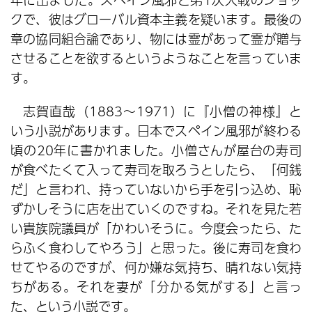
クで、彼はグローバル資本主義を疑います。最後の
章の協同組合論であり、物には霊があって霊が贈与
させることを欲するというようなことを言っていま
す。
志賀直哉（1883～1971）に『小僧の神様』と
いう小説があります。日本でスペイン風邪が終わる
頃の20年に書かれました。小僧さんが屋台の寿司
が食べたくて入って寿司を取ろうとしたら、「何銭
だ」と言われ、持っていないから手を引っ込め、恥
ずかしそうに店を出ていくのですね。それを見た若
い貴族院議員が「かわいそうに。今度会ったら、た
らふく食わしてやろう」と思った。後に寿司を食わ
せてやるのですが、何か嫌な気持ち、晴れない気持
ちがある。それを妻が「分かる気がする」と言っ
た、という小説です。