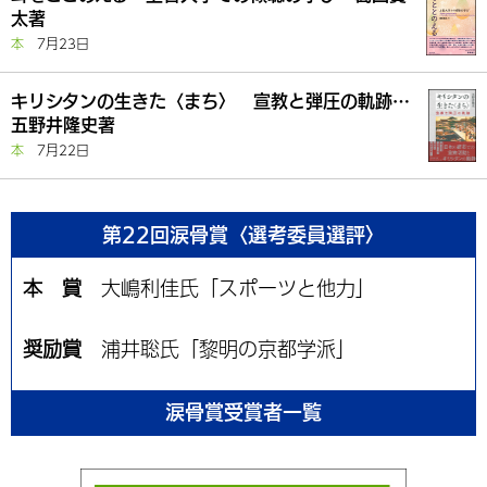
太著
本
7月23日
キリシタンの生きた〈まち〉 宣教と弾圧の軌跡…
五野井隆史著
本
7月22日
第22回涙骨賞〈選考委員選評〉
本 賞
大嶋利佳氏「スポーツと他力」
奨励賞
浦井聡氏「黎明の京都学派」
涙骨賞受賞者一覧