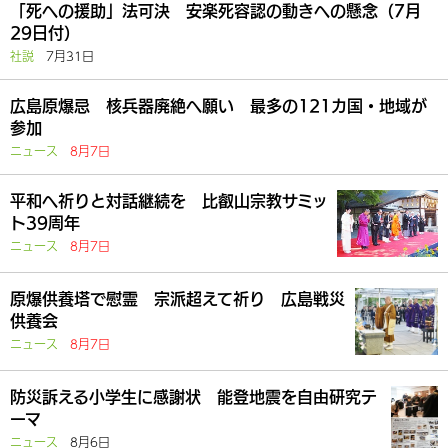
「死への援助」法可決 安楽死容認の動きへの懸念（7月
29日付）
社説
7月31日
広島原爆忌 核兵器廃絶へ願い 最多の121カ国・地域が
参加
ニュース
8月7日
平和へ祈りと対話継続を 比叡山宗教サミッ
ト39周年
ニュース
8月7日
原爆供養塔で慰霊 宗派超えて祈り 広島戦災
供養会
ニュース
8月7日
防災訴える小学生に感謝状 能登地震を自由研究テ
ーマ
ニュース
8月6日