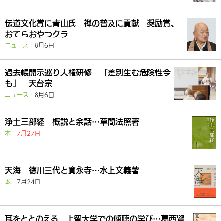
伝道文化賞に青山氏 禅の普及に貢献 奨励賞、
おてらおやつクラ
ニュース
8月6日
過去帳開示巡り人権研修 「差別生む危険性今
も」 天台宗
ニュース
8月6日
浄土三部経 概説と余話…草間法照著
本
7月27日
天海 徳川三代と寛永寺…水上文義著
本
7月24日
耳をととのえる 上智大学での傾聴の学び…葛西賢