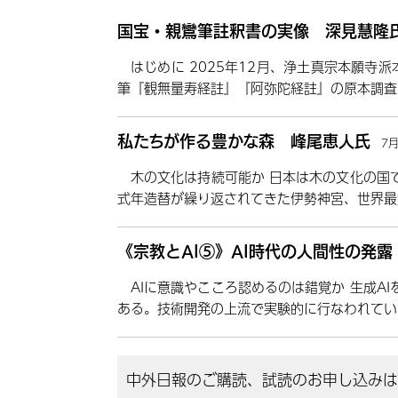
国宝・親鸞筆註釈書の実像 深見慧隆
はじめに 2025年12月、浄土真宗本願寺
筆『観無量寿経註』『阿弥陀経註』の原本調査
私たちが作る豊かな森 峰尾恵人氏
7
木の文化は持続可能か 日本は木の文化の国
式年造替が繰り返されてきた伊勢神宮、世界最
《宗教とAI⑤》AI時代の人間性の発
AIに意識やこころ認めるのは錯覚か 生成A
ある。技術開発の上流で実験的に行なわれてい
中外日報のご購読、試読のお申し込みはこ