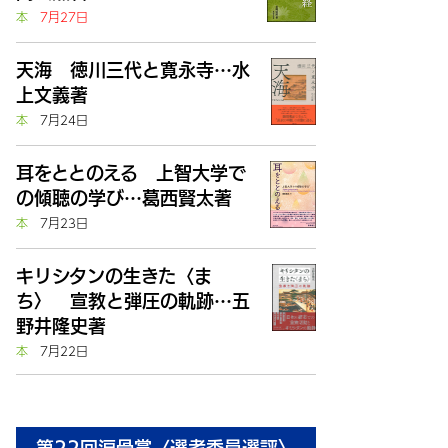
本
7月27日
天海 徳川三代と寛永寺…水
上文義著
本
7月24日
耳をととのえる 上智大学で
の傾聴の学び…葛西賢太著
本
7月23日
キリシタンの生きた〈ま
ち〉 宣教と弾圧の軌跡…五
野井隆史著
本
7月22日