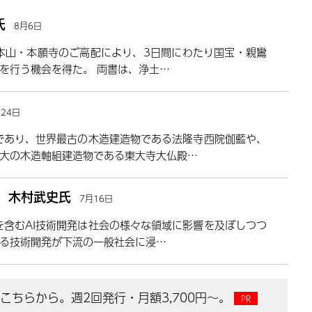
氏
8月6日
派本山・本願寺のご高配により、3日間にわたり国宝・親鸞
を行う機会を得た。 両書は、浄土…
月24日
であり、世界最古の木造建造物である法隆寺西院伽藍や、
大の木造軸組建造物である東大寺大仏殿…
露 木村武史氏
7月16日
Iを含むAI技術開発は社会の様々な領域に影響を及ぼしつつ
る技術開発が下流の一般社会に浸…
ちらから。週2回発行・月額3,700円～。