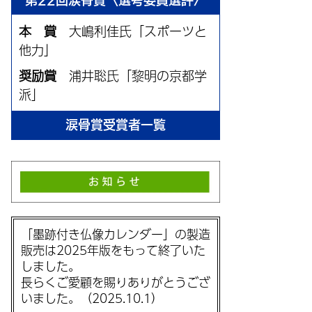
第22回涙骨賞〈選考委員選評〉
本 賞
大嶋利佳氏「スポーツと
他力」
奨励賞
浦井聡氏「黎明の京都学
派」
涙骨賞受賞者一覧
「墨跡付き仏像カレンダー」の製造
販売は2025年版をもって終了いた
しました。
長らくご愛顧を賜りありがとうござ
いました。（2025.10.1）