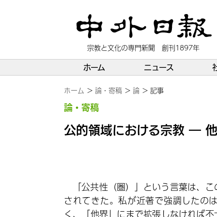
宗教と文化の専門新聞 創刊1897年
ホーム
ニュース
ホーム
論・寄稿
論
記事
論・寄稿
公的領域における宗教 ― 
「公共性（圏）」という言葉は、こ
されてきた。私が近著で強調したの
く、「他界」にまで拡張しなければ不