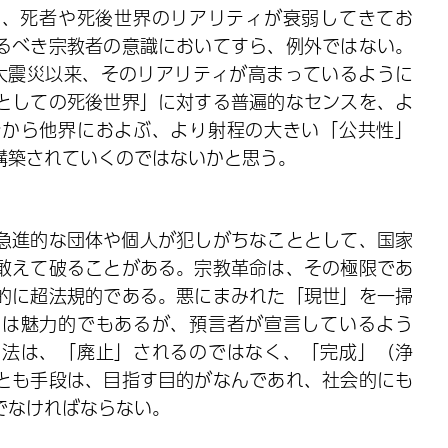
て、死者や死後世界のリアリティが衰弱してきてお
るべき宗教者の意識においてすら、例外ではない。
の大震災以来、そのリアリティが高まっているように
としての死後世界」に対する普遍的なセンスを、よ
会から他界におよぶ、より射程の大きい「公共性」
構築されていくのではないかと思う。
急進的な団体や個人が犯しがちなこととして、国家
敢えて破ることがある。宗教革命は、その極限であ
的に超法規的である。悪にまみれた「現世」を一掃
ては魅力的でもあるが、預言者が宣言しているよう
る法は、「廃止」されるのではなく、「完成」（浄
とも手段は、目指す目的がなんであれ、社会的にも
でなければならない。