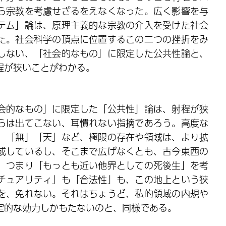
ら宗教を考慮せざるをえなくなった。広く影響を与
テム」論は、原理主義的な宗教の介入を受けた社会
た。社会科学の頂点に位置するこの二つの挫折をみ
しない、「社会的なもの」に限定した公共性論と、
程が狭いことがわかる。
会的なもの」に限定した「公共性」論は、射程が狭
らは出てこない、耳慣れない指摘であろう。高度な
」「無」「天」など、極限の存在や領域は、より拡
成しているし、そこまで広げなくとも、古今東西の
、つまり「もっとも近い他界としての死後生」を考
チュアリティ」も「合法性」も、この地上という狭
を、免れない。それはちょうど、私的領域の内規や
定的な効力しかもたないのと、同様である。