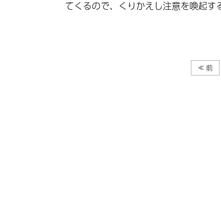
てくるので、くりかえし注意を喚起す
≪ 前