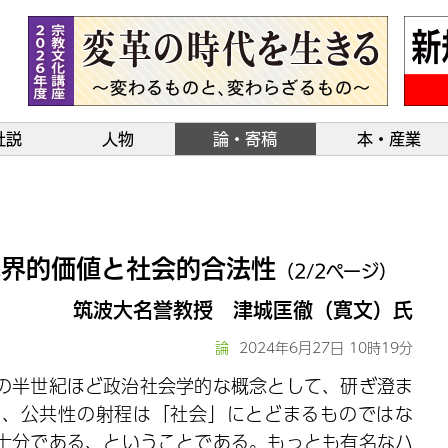
社説
人物
論・寄稿
本・産業
他界的価値と社会的合法性
（2/2ページ）
筑波大名誉教授 津城匡徹（寛文）氏
論
2024年6月27日 10時19分
の半世紀ほど政治社会学的な概念として、研ぎ澄ま
は、公共性の射程は「社会」にとどまるものではな
十分である、ということである。もっとも有名なハ