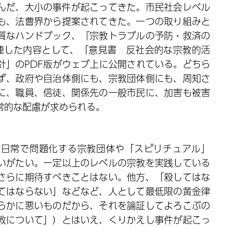
んだ、大小の事件が起こってきた。市民社会レベル
も、法曹界から提案されてきた。一つの取り組みと
質なハンドブック、『宗教トラブルの予防・救済の
関連した内容として、「意見書 反社会的な宗教的活
針」のPDF版がウェブ上に公開されている。どちら
ず、政府や自治体側にも、宗教団体側にも、周知さ
に、職員、信徒、関係先の一般市民に、加害も被害
常的な配慮が求められる。
。日常で問題化する宗教団体や「スピリチュアル」
いがたい。一定以上のレベルの宗教を実践している
さらに期待すべきことはない。他方、「殺してはな
てはならない」などなど、人として最低限の黄金律
らかに悪いものだから、それを論証してよろこぶの
教について」）とはいえ、くりかえし事件が起こっ