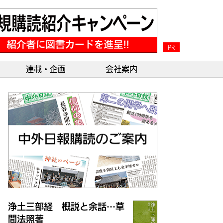
PR
連載・企画
会社案内
浄土三部経 概説と余話…草
間法照著