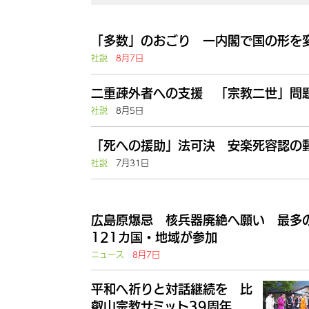
「多数」のおごり 一内閣で国の形を
社説
8月7日
二重疎外者への支援 「宗教二世」問題
社説
8月5日
「死への援助」法可決 安楽死容認の動
社説
7月31日
広島原爆忌 核兵器廃絶へ願い 最多
121カ国・地域が参加
ニュース
8月7日
平和へ祈りと対話継続を 比
叡山宗教サミット39周年