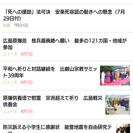
「死への援助」法可決 安楽死容認の動きへの懸念（7月
29日付）
社説
7月31日
広島原爆忌 核兵器廃絶へ願い 最多の121カ国・地域が
参加
ニュース
8月7日
平和へ祈りと対話継続を 比叡山宗教サミッ
ト39周年
ニュース
8月7日
原爆供養塔で慰霊 宗派超えて祈り 広島戦災
供養会
ニュース
8月7日
防災訴える小学生に感謝状 能登地震を自由研究テ