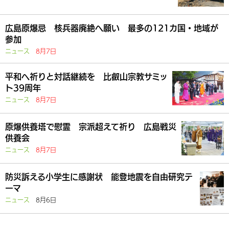
広島原爆忌 核兵器廃絶へ願い 最多の121カ国・地域が
参加
ニュース
8月7日
平和へ祈りと対話継続を 比叡山宗教サミッ
ト39周年
ニュース
8月7日
原爆供養塔で慰霊 宗派超えて祈り 広島戦災
供養会
ニュース
8月7日
防災訴える小学生に感謝状 能登地震を自由研究テ
ーマ
ニュース
8月6日