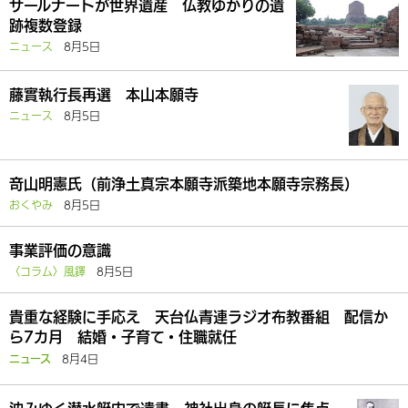
サールナートが世界遺産 仏教ゆかりの遺
跡複数登録
ニュース
8月5日
藤實執行長再選 本山本願寺
ニュース
8月5日
竒山明憲氏（前浄土真宗本願寺派築地本願寺宗務長）
おくやみ
8月5日
事業評価の意識
〈コラム〉風鐸
8月5日
貴重な経験に手応え 天台仏青連ラジオ布教番組 配信か
ら7カ月 結婚・子育て・住職就任
8月4日
ニュース