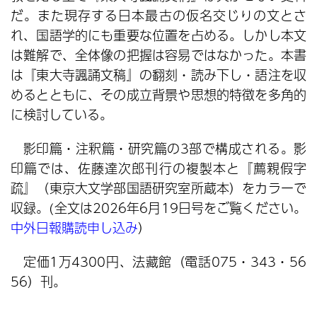
だ。また現存する日本最古の仮名交じりの文とさ
れ、国語学的にも重要な位置を占める。しかし本文
は難解で、全体像の把握は容易ではなかった。本書
は『東大寺諷誦文稿』の翻刻・読み下し・語注を収
めるとともに、その成立背景や思想的特徴を多角的
に検討している。
影印篇・注釈篇・研究篇の3部で構成される。影
印篇では、佐藤達次郎刊行の複製本と『薦親假字
疏』（東京大文学部国語研究室所蔵本）をカラーで
収録。(全文は2026年6月19日号をご覧ください。
中外日報購読申し込み
）
定価1万4300円、法藏館（電話075・343・56
56）刊。