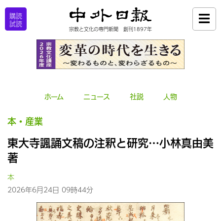
購読
試読
宗教と文化の専門新聞 創刊1897年
ホーム
ニュース
社説
人物
本・産業
東大寺諷誦文稿の注釈と研究…小林真由美
著
本
2026年6月24日 09時44分