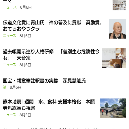
ーマ
ニュース
8月6日
伝道文化賞に青山氏 禅の普及に貢献 奨励賞、
おてらおやつクラ
8月6日
ニュース
過去帳開示巡り人権研修 「差別生む危険性今
も」 天台宗
8月6日
ニュース
国宝・親鸞筆註釈書の実像 深見慧隆氏
論
8月6日
熊本地震1週間 水、食料 支援本格化 本願
寺派総長ら視察
8月5日
ニュース