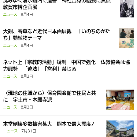
沈みゆく潜水艇内で遺書 神社出身の艇長に焦点
敦賀市博企画展
8月4日
ニュース
大観、春草など近代日本画展観 「いのちのかた
ち」動植物テーマ
8月4日
ニュース
ネット上「宗教的活動」規制 中国で強化 仏教協会は協
力態勢 「違法」「営利」禁じる
8月3日
ニュース
〈現地の住職から〉保育園会館で住民と共
に 宇土市・本願寺派
8月3日
ニュース
本堂倒壊多数被害甚大 熊本で最大震度7
ニュース
7月31日