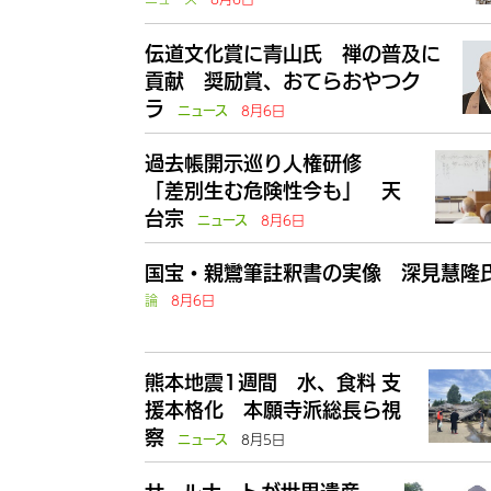
伝道文化賞に青山氏 禅の普及に
貢献 奨励賞、おてらおやつク
ラ
8月6日
ニュース
過去帳開示巡り人権研修
「差別生む危険性今も」 天
台宗
8月6日
ニュース
国宝・親鸞筆註釈書の実像 深見慧隆
論
8月6日
熊本地震1週間 水、食料 支
援本格化 本願寺派総長ら視
察
8月5日
ニュース