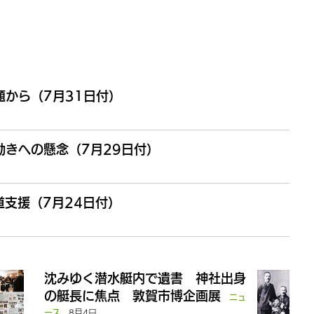
から（7月31日付）
きへの懸念（7月29日付）
支援（7月24日付）
沈みゆく潜水艇内で遺書 神社出身
の艇長に焦点 敦賀市博企画展
ニュ
8月4日
ース