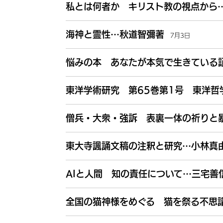
私とは何者か キリスト教の視点から
海神と霊性…秋道智彌著
7月3日
悩みの本 あなたが本気で生きている
東洋学術研究 第65巻第1号 東洋哲
僧兵・大衆・強訴 表裏一体の祈りと
東大寺諷誦文稿の注釈と研究…小林真
AIと人間 知の責任について…三宅善
全国の猫神様をめぐる 猫を祭る不思