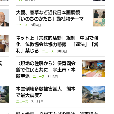
大観、春草など近代日本画展観
「いのちのかたち」動植物テーマ
8月4日
ニュース
ネット上「宗教的活動」規制 中国で強
化 仏教協会は協力態勢 「違法」「営
利」禁じる
8月3日
ニュース
氏
〈現地の住職から〉保育園会
館で住民と共に 宇土市・本
願寺派
8月3日
ニュース
本堂倒壊多数被害甚大 熊本
で最大震度7
ニュース
7月31日