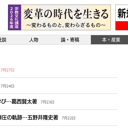
社説
人物
論・寄稿
本・産業
7月27日
7月24日
学び…葛西賢太著
7月23日
弾圧の軌跡…五野井隆史著
7月22日