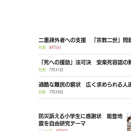
二重疎外者への支援 「宗教二世」問題
社説
8月5日
「死への援助」法可決 安楽死容認の動
社説
7月31日
過酷な難民の窮状 広く求められる人道
社説
7月29日
防災訴える小学生に感謝状 能登地
震を自由研究テーマ
ニュース
8月6日