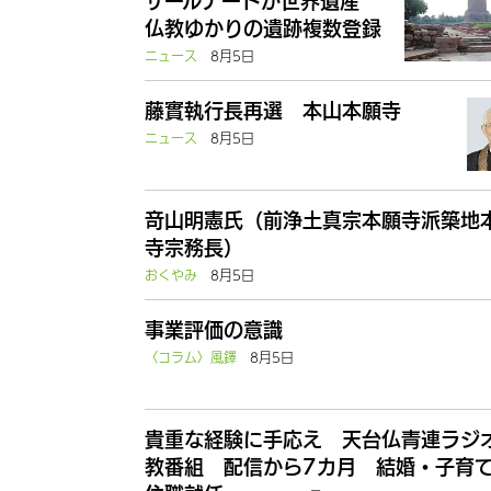
サールナートが世界遺産
仏教ゆかりの遺跡複数登録
ニュース
8月5日
藤實執行長再選 本山本願寺
ニュース
8月5日
竒山明憲氏（前浄土真宗本願寺派築地
寺宗務長）
おくやみ
8月5日
事業評価の意識
〈コラム〉風鐸
8月5日
貴重な経験に手応え 天台仏青連ラジ
教番組 配信から7カ月 結婚・子育