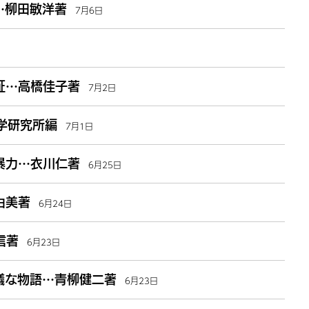
…柳田敏洋著
7月6日
証…高橋佳子著
7月2日
学研究所編
7月1日
暴力…衣川仁著
6月25日
由美著
6月24日
信著
6月23日
議な物語…青柳健二著
6月23日