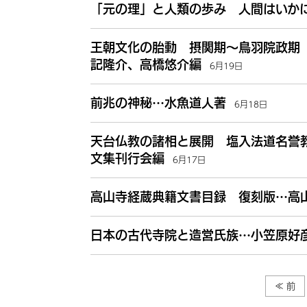
「元の理」と人類の歩み 人間はいか
王朝文化の胎動 摂関期～鳥羽院政期
記隆介、高橋悠介編
6月19日
前兆の神秘…水魚道人著
6月18日
天台仏教の諸相と展開 塩入法道名誉
文集刊行会編
6月17日
高山寺経蔵典籍文書目録 復刻版…高
日本の古代寺院と造営氏族…小笠原好
≪ 前