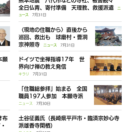
熊本地震 八代市などの寺社、被害続々
全日仏青、寄付準備 天理教、救援派遣
ニ
7月31日
ュース
〈現地の住職から〉直後から
巡回、救出も 球磨村・曹洞
宗神照寺
7月31日
ニュース
本願
ドイツで坐禅指導17年 世
界向け禅の教え発信
キラリ
7月31日
「住職総参拝」始まる 全国
職員197人参加 本願寺派
ニュース
7月30日
オ布
土谷征義氏（長崎県平戸市・臨済宗妙心寺
て・
派雄香寺閑栖）