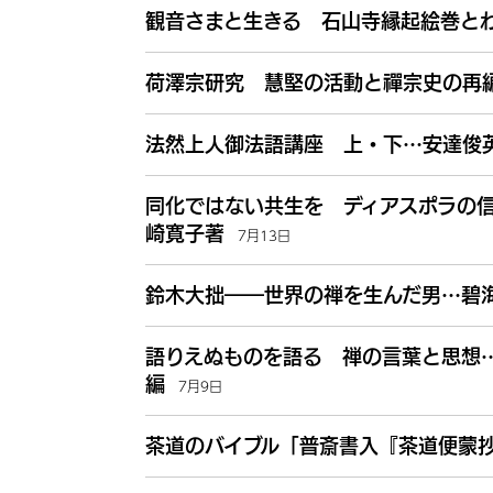
観音さまと生きる 石山寺縁起絵巻と
荷澤宗研究 慧堅の活動と禪宗史の再
法然上人御法語講座 上・下…安達俊
同化ではない共生を ディアスポラの
崎寛子著
7月13日
鈴木大拙――世界の禅を生んだ男…碧
語りえぬものを語る 禅の言葉と思想
編
7月9日
茶道のバイブル「普斎書入『茶道便蒙