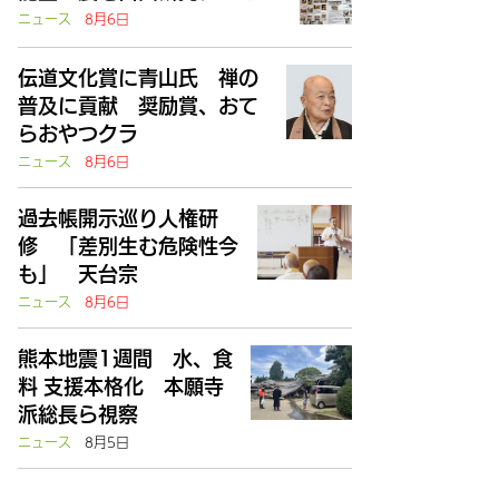
ニュース
8月6日
伝道文化賞に青山氏 禅の
普及に貢献 奨励賞、おて
らおやつクラ
ニュース
8月6日
過去帳開示巡り人権研
修 「差別生む危険性今
も」 天台宗
ニュース
8月6日
熊本地震1週間 水、食
料 支援本格化 本願寺
派総長ら視察
ニュース
8月5日