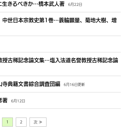
に生きるべきか…橋本武人著
6月22日
 中世日本宗教史第1巻…蓑輪顕量、菊地大樹、増
教授古稀記念論文集…塩入法道名誉教授古稀記念論
山寺典籍文書綜合調査団編
6月16日更新
彦著
6月12日
1
2
次 ≫