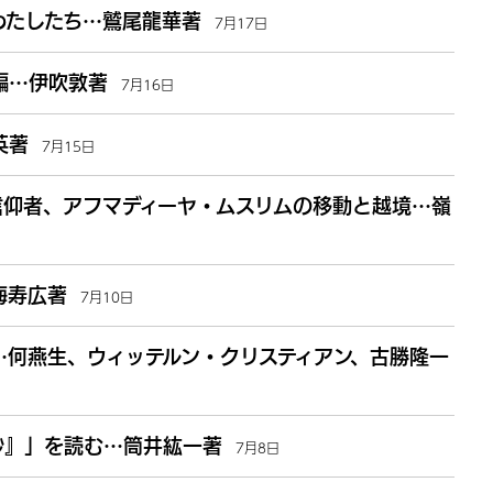
わたしたち…鷲尾龍華著
7月17日
編…伊吹敦著
7月16日
英著
7月15日
信仰者、アフマディーヤ・ムスリムの移動と越境…嶺
海寿広著
7月10日
…何燕生、ウィッテルン・クリスティアン、古勝隆一
抄』」を読む…筒井紘一著
7月8日