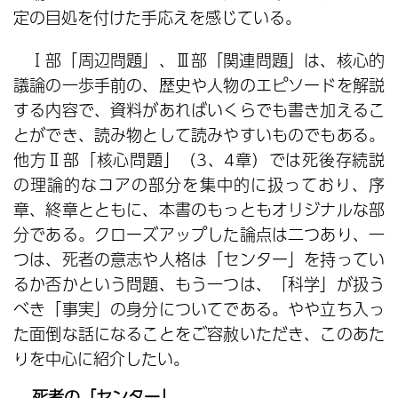
定の目処を付けた手応えを感じている。
Ⅰ部「周辺問題」、Ⅲ部「関連問題」は、核心的
議論の一歩手前の、歴史や人物のエピソードを解説
する内容で、資料があればいくらでも書き加えるこ
とができ、読み物として読みやすいものでもある。
他方Ⅱ部「核心問題」（3、4章）では死後存続説
の理論的なコアの部分を集中的に扱っており、序
章、終章とともに、本書のもっともオリジナルな部
分である。クローズアップした論点は二つあり、一
つは、死者の意志や人格は「センター」を持ってい
るか否かという問題、もう一つは、「科学」が扱う
べき「事実」の身分についてである。やや立ち入っ
た面倒な話になることをご容赦いただき、このあた
りを中心に紹介したい。
死者の「センター」