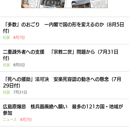
「多数」のおごり 一内閣で国の形を変えるのか（8月5日
付）
社説
8月7日
二重疎外者への支援 「宗教二世」問題から（7月31日
付）
社説
8月5日
「死への援助」法可決 安楽死容認の動きへの懸念（7月
29日付）
社説
7月31日
広島原爆忌 核兵器廃絶へ願い 最多の121カ国・地域が
参加
ニュース
8月7日