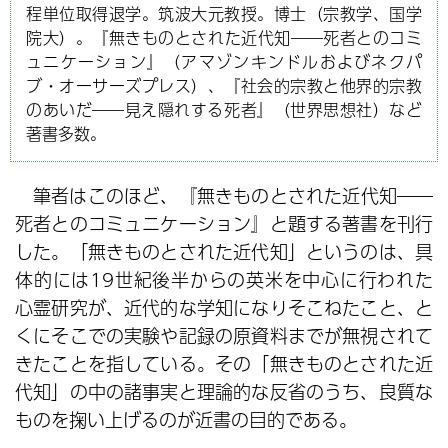
程単位取得退学。筑波大元教授。博士（宗教学、国学
院大）。『無きものとされた近代知――死者とのコミ
ュニケーション』（アマゾンキンドルおよびネクパ
ブ・オーサーズプレス）、『社会的宗教と他界的宗教
のあいだ――見え隠れする死者』（世界思想社）など
著書多数。
筆者はこのほど、『無きものとされた近代知――
死者とのコミュニケーション』と題する著書を刊行
した。「無きものとされた近代知」というのは、具
体的には19世紀後半からの英米を中心に行われた
心霊研究が、近代的な学知になりそこねたこと、と
くにそこでの実験や記録の原資料までが無視されて
きたことを指している。その「無きものとされた近
代知」の中の諸事実と理論的な反省のうち、良質な
ものを掬い上げるのが近書の目的である。