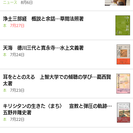
ニュース
8月6日
浄土三部経 概説と余話…草間法照著
本
7月27日
天海 徳川三代と寛永寺…水上文義著
本
7月24日
耳をととのえる 上智大学での傾聴の学び…葛西賢
太著
本
7月23日
キリシタンの生きた〈まち〉 宣教と弾圧の軌跡…
五野井隆史著
本
7月22日