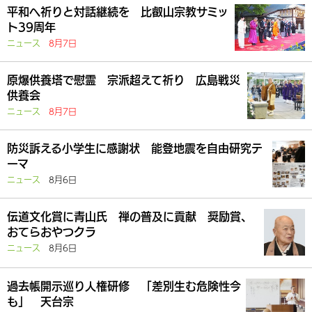
平和へ祈りと対話継続を 比叡山宗教サミッ
ト39周年
ニュース
8月7日
原爆供養塔で慰霊 宗派超えて祈り 広島戦災
供養会
ニュース
8月7日
防災訴える小学生に感謝状 能登地震を自由研究テ
ーマ
ニュース
8月6日
伝道文化賞に青山氏 禅の普及に貢献 奨励賞、
おてらおやつクラ
ニュース
8月6日
過去帳開示巡り人権研修 「差別生む危険性今
も」 天台宗