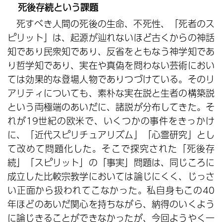
死後存続という課題
死すべき人間の死後の生命、不死性、「死者のス
ピリット」は、起源が辿れないほど古くからの神話
知であり民衆知であり、反省をともなう神学知であ
り哲学知であり、実在や真偽を問わない芸術におい
ては効果的な登場人物でありつづけている。そのリ
アリティについても、素朴な実在説と生者の構築説
という両極端のあいだに、諸説が分布してきた。そ
れが19世紀の欧米で、いくつかの事件をきっかけ
に、「近代スピリチュアリズム」「心霊研究」とし
て改めて問題化した。そこで探究された「死後存
続」「スピリット」の「事実」問題は、同じころに
成立した比較宗教学においては論じにくく、じっさ
い正面から扱われてこなかった。私自身もこの40
年ほどのあいだ関心を持ちながら、納得のいくよう
に論じきることができなかったが、今回ようやく一