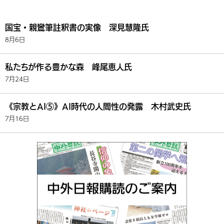
国宝・親鸞筆註釈書の実像 深見慧隆氏
8月6日
私たちが作る豊かな森 峰尾恵人氏
7月24日
《宗教とAI⑤》AI時代の人間性の発露 木村武史氏
7月16日