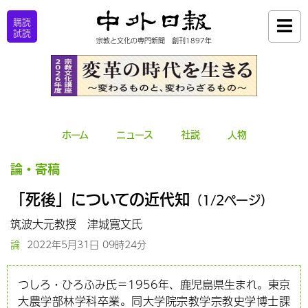
購読
試読
宗教と文化の専門新聞 創刊1897年
ホーム
ニュース
社説
人物
論・寄稿
「死後」についての近代知
（1/2ページ）
筑波大元教授 津城寛文氏
論
2022年5月31日 09時24分
つしろ・ひろふみ氏＝1956年、鹿児島県生まれ。東京
大農学部林学科卒業。同大学院宗教学宗教史学博士課