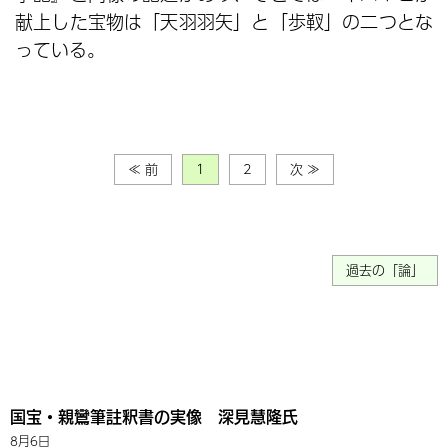
献上した宝物は「天羽羽矢」と「歩靫」の二つとな
っている。
≪ 前
1
2
次 ≫
過去の「論」
国宝・親鸞筆註釈書の実像 深見慧隆氏
8月6日