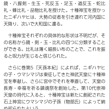
鏡・八握剣・生玉・死反玉・足玉・道反玉・蛇比
礼・蜂比礼・品物比礼を授けた。十種神宝を授かっ
たニギハヤヒは、大勢の従者を引き連れて河内国に
天降り、次いで大和国に遷る。
十種神宝それぞれの具体的な形状は不明だが、そ
の名称から鏡・剣・玉・比礼の四つに分類すること
ができる。比礼は薄く細長い布のことで、これを振
ると呪力が生じると信じられた。
さらに巻第5「天孫本紀」によれば、ニギハヤヒ
の子・ウマシマジは東征してきた神武天皇に十種神
宝を奉献し、さらに宮中でそれを奉斎して、天皇の
長寿・幸福を祈る鎮魂祭を創始した。第10代崇神
天皇の時代に入ると、十種神宝は新たに創祀された
石上神宮にウマシマジの子孫（物部氏）によって納
め祀られたという。