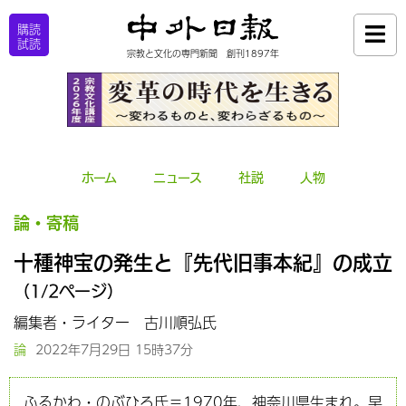
購読
試読
宗教と文化の専門新聞 創刊1897年
ホーム
ニュース
社説
人物
論・寄稿
十種神宝の発生と『先代旧事本紀』の成立
（1/2ページ）
編集者・ライター 古川順弘氏
論
2022年7月29日 15時37分
ふるかわ・のぶひろ氏＝1970年、神奈川県生まれ。早