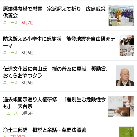
原爆供養塔で慰霊 宗派超えて祈り 広島戦災
供養会
ニュース
8月7日
防災訴える小学生に感謝状 能登地震を自由研究テ
ーマ
ニュース
8月6日
伝道文化賞に青山氏 禅の普及に貢献 奨励賞、
おてらおやつクラ
ニュース
8月6日
過去帳開示巡り人権研修 「差別生む危険性今
も」 天台宗
ニュース
8月6日
浄土三部経 概説と余話…草間法照著