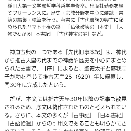
稲田大第一文学部哲学科哲学専修卒。出版社勤務を経
てフリーランスに。歴史・宗教分野を中心に雑誌・書
籍の編集・執筆を行う。著書に『古代豪族の興亡に秘
められたヤマト王権の謎』『仏像破壊の日本史』『人
物でわかる日本書紀』『古代神宝の謎』など。
神道古典の一つである『先代旧事本紀』は、神代
から推古天皇の代までの神話や歴史を中心にまとめ
られた史書で、「序」によると、聖徳太子と蘇我馬
子が勅を奉じて推古天皇28（620）年に編纂し、
同30年に完成したという。
だが、本文には推古天皇30年以降の記事も散見
されるため、序文は偽作されたものと考えられてい
る。さらに、本文の多くが『古事記』『日本書紀』
『古語拾遺』からの引用文であることも明らかにさ