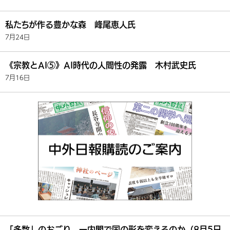
私たちが作る豊かな森 峰尾恵人氏
7月24日
《宗教とAI⑤》AI時代の人間性の発露 木村武史氏
7月16日
「多数」のおごり 一内閣で国の形を変えるのか（8月5日