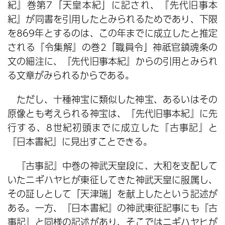
紀』巻第7「天皇本紀」に記され、『先代旧事本
紀』が同書を引用したとみられるためであり、下限
を869年とするのは、この年までに成立したと推定
される『令集解』の巻2「職員令」神祇官鎮魂条の
文の細注に、『先代旧事本紀』からの引用とみられ
る文章がみられるからである。
ただし、十種神宝に類似した神宝、あるいはその
原像とも考えられる神宝は、『先代旧事本紀』に先
行する、8世紀初頭までに成立した『古事記』と
『日本書紀』に見出すことできる。
『古事記』中巻の神武天皇段に、大和を支配して
いたニギハヤヒが東征してきた神武天皇に服属し、
その証しとして「天津瑞」を献上したという記述が
ある。一方、『日本書紀』の神武東征記事にも『古
事記』と同様の記述があり、そこではニギハヤヒが