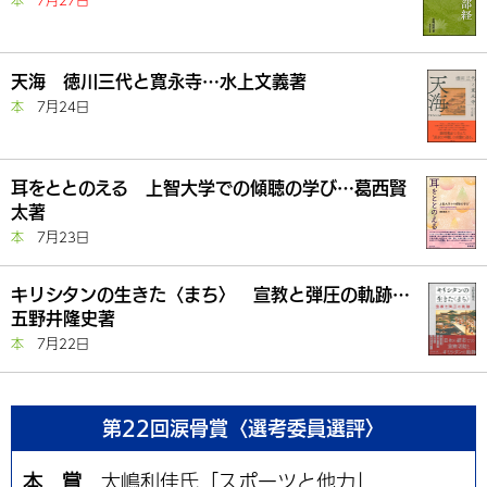
本
7月27日
天海 徳川三代と寛永寺…水上文義著
本
7月24日
耳をととのえる 上智大学での傾聴の学び…葛西賢
太著
本
7月23日
キリシタンの生きた〈まち〉 宣教と弾圧の軌跡…
五野井隆史著
本
7月22日
第22回涙骨賞〈選考委員選評〉
本 賞
大嶋利佳氏「スポーツと他力」