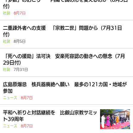
付）
社説
8月7日
二重疎外者への支援 「宗教二世」問題から（7月31日
付）
社説
8月5日
「死への援助」法可決 安楽死容認の動きへの懸念（7月
29日付）
社説
7月31日
広島原爆忌 核兵器廃絶へ願い 最多の121カ国・地域が
参加
ニュース
8月7日
平和へ祈りと対話継続を 比叡山宗教サミッ
ト39周年
ニュース
8月7日