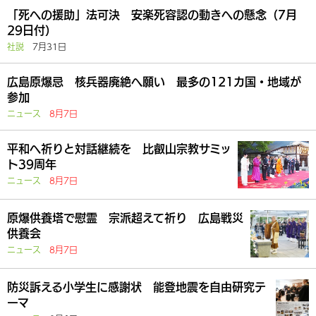
「死への援助」法可決 安楽死容認の動きへの懸念（7月
29日付）
社説
7月31日
広島原爆忌 核兵器廃絶へ願い 最多の121カ国・地域が
参加
ニュース
8月7日
平和へ祈りと対話継続を 比叡山宗教サミッ
ト39周年
ニュース
8月7日
原爆供養塔で慰霊 宗派超えて祈り 広島戦災
供養会
ニュース
8月7日
防災訴える小学生に感謝状 能登地震を自由研究テ
ーマ