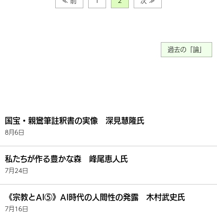
≪ 前
1
2
次 ≫
過去の「論」
国宝・親鸞筆註釈書の実像 深見慧隆氏
8月6日
私たちが作る豊かな森 峰尾恵人氏
7月24日
《宗教とAI⑤》AI時代の人間性の発露 木村武史氏
7月16日