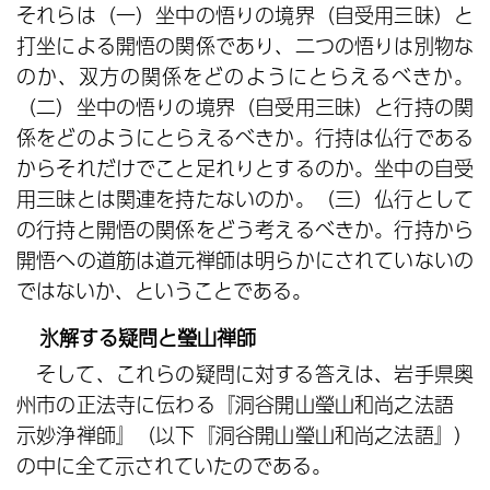
それらは（一）坐中の悟りの境界（自受用三昧）と
打坐による開悟の関係であり、二つの悟りは別物な
のか、双方の関係をどのようにとらえるべきか。
（二）坐中の悟りの境界（自受用三昧）と行持の関
係をどのようにとらえるべきか。行持は仏行である
からそれだけでこと足れりとするのか。坐中の自受
用三昧とは関連を持たないのか。（三）仏行として
の行持と開悟の関係をどう考えるべきか。行持から
開悟への道筋は道元禅師は明らかにされていないの
ではないか、ということである。
氷解する疑問と瑩山禅師
そして、これらの疑問に対する答えは、岩手県奥
州市の正法寺に伝わる『洞谷開山瑩山和尚之法語
示妙浄禅師』（以下『洞谷開山瑩山和尚之法語』）
の中に全て示されていたのである。