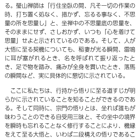
る。瑩山禅師は「行住坐臥の間、凡そ一切の作業の
時、打ち置く処なく、措かず、忘るる事なく、不思
量の所を思量し」と、坐禅中の不思量底の思量を、
そのままにせず、さしおかず、いつも「心を着けて
思量」せよと示されているのである。そして、人が
大悟に至る契機についても、稲妻が光る瞬間、雷鳴
に耳が塞がれるとき、名を呼ばれて振り返ったと
き、足で物を踏み、痛みが全身を貫いたとき、落馬
の瞬間など、実に具体的に懇切に示されている。
ここに私たちは、行持から悟りに至る道すじが明
らかに示されていることを知ることができるのであ
る。そして同時に、宗門の悟りとは、坐れば誰もが
味わうことのできる自受用三昧と、その坐中の境界
を瞬時も忘れることなく修行することにより、機縁
をえて至る大悟と、いわば二段構えの悟りであるこ