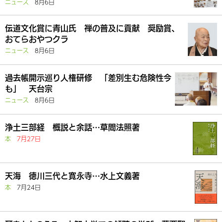
ニュース
8月6日
伝道文化賞に青山氏 禅の普及に貢献 奨励賞、
おてらおやつクラ
ニュース
8月6日
過去帳開示巡り人権研修 「差別生む危険性今
も」 天台宗
ニュース
8月6日
浄土三部経 概説と余話…草間法照著
本
7月27日
天海 徳川三代と寛永寺…水上文義著
本
7月24日