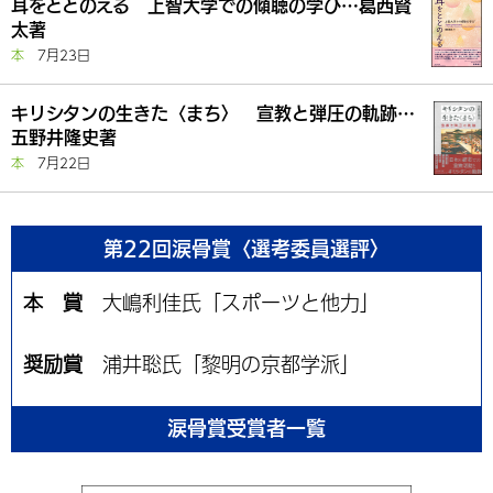
耳をととのえる 上智大学での傾聴の学び…葛西賢
太著
本
7月23日
キリシタンの生きた〈まち〉 宣教と弾圧の軌跡…
五野井隆史著
本
7月22日
第22回涙骨賞〈選考委員選評〉
本 賞
大嶋利佳氏「スポーツと他力」
奨励賞
浦井聡氏「黎明の京都学派」
涙骨賞受賞者一覧