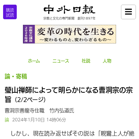
購読
試読
宗教と文化の専門新聞 創刊1897年
ホーム
ニュース
社説
人物
論・寄稿
瑩山禅師によって明らかになる曹洞宗の宗
旨
（2/2ページ）
曹洞宗善龍寺住職 竹内弘道氏
論
2024年1月10日 14時06分
しかし、現在読み返せばその説は「親鸞上人が絶