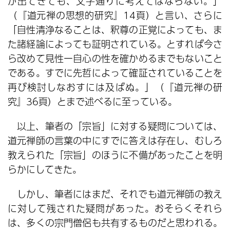
が出てきても、文字通りに考えてはならない。」
（『道元禅の思想的研究』14頁）と言い、さらに
「自性清浄なることは、釈尊の正覚によっても、ま
た諸経論によっても証明されている。とすれば今さ
ら改めて見性ー自心の性を確かめるまでもないこと
である。すでに先哲によって確証されていることを
再び検討しなおすには及ばぬ。」（『道元禅の研
究』36頁）とまで述べるに至っている。
以上、筆者の「宗旨」に対する疑問については、
道元禅師の言葉の中にすでに答えは存在し、むしろ
教えられた「宗旨」のほうに不備があったことを明
らかにしてきた。
しかし、筆者にはまだ、それでも道元禅師の教え
に対して残された疑問があった。おそらくそれら
は、多くの宗門僧侶も共有するものだと思われる。