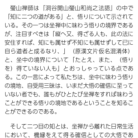
瑩山禅師は『洞谷開山瑩山和尚之法語』の中で
「知に二つの道がある」と、悟りについて示されて
いる。その一つは坐禅中に味わう悟りの境界である
が、注目すべきは「縦へ又、得ざる人も、此の法に
安住すれば、知にも属せず不知にも属せずして已に
自ら道者と成るなり、」（原漢文片仮名混淆体）
と、坐中の境界について「たとえ、また、（悟り
を）得ていない人も」とおっしゃっている点であ
る。この一言によって私たちは、坐中に味わう悟り
の境地、自受用三昧は、いまだ大悟の確信に至って
いない者でも、誰もがひとたび坐禅をすれば味わう
ことができる悟りの境地であるということを知るこ
とができるのである。
そして二つ目の知とは、坐禅から離れた日常生活
において、機縁をえて得る確信としての大悟であ