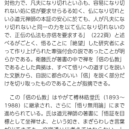
対他力で、凡夫になり切れといふも、容易になり切
れない処に信が要求せらるる如く、仏になり切れと
いふ道元禅師の本証の安心に於ても、人が凡夫にな
り切れないと同一の力を以て仏になり切れないの
で、正伝の仏法も亦信を要求する」（222頁）と述
べるがごとく、悟ることに「絶望」した研究者によ
って作り上げられた牽強付会の説であったことが明
らかである。衛藤氏が著書の中で禅を「信の仏教」
であるとした典拠は、すべて悟りへの道すじを説い
た文脈から、自説に都合のいい「信」を説く部分だ
けを切り取ったものであることが指摘できる。
この「信の仏教」はやがて榑林皓堂氏（1893～
1988）に継承され、さらに「悟り無用論」にまで
進められている。氏は道元禅師の著書に「悟証を目
標として坐禅せよ、という如き、まぎらわしき言葉