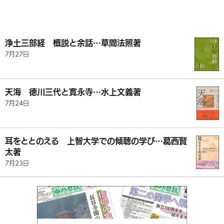
浄土三部経 概説と余話…草間法照著
7月27日
天海 徳川三代と寛永寺…水上文義著
7月24日
耳をととのえる 上智大学での傾聴の学び…葛西賢
太著
7月23日