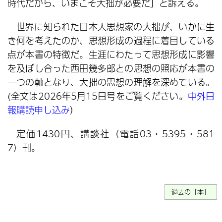
時代だから、いまこそ大拙が必要だ」と訴える。
世界に知られた日本人思想家の大拙が、いかに生
き何を考えたのか、思想形成の過程に着目している
点が本書の特徴だ。生涯にわたって思想形成に影響
を及ぼし合った西田幾多郎との思想の照応が本書の
一つの軸となり、大拙の思想の理解を深めている。
(全文は2026年5月15日号をご覧ください。
中外日
報購読申し込み
）
定価1430円、講談社（電話03・5395・581
7）刊。
過去の「本」