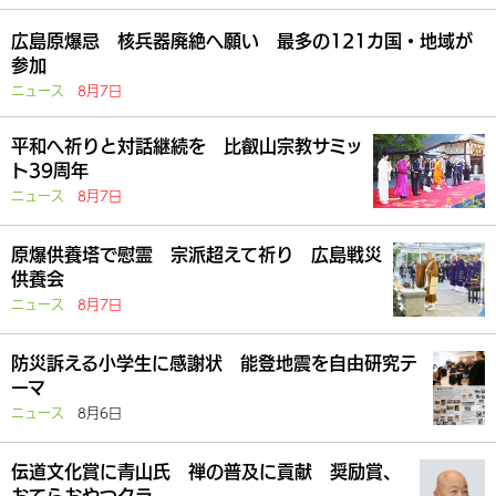
広島原爆忌 核兵器廃絶へ願い 最多の121カ国・地域が
参加
ニュース
8月7日
平和へ祈りと対話継続を 比叡山宗教サミッ
ト39周年
ニュース
8月7日
原爆供養塔で慰霊 宗派超えて祈り 広島戦災
供養会
ニュース
8月7日
防災訴える小学生に感謝状 能登地震を自由研究テ
ーマ
ニュース
8月6日
伝道文化賞に青山氏 禅の普及に貢献 奨励賞、
おてらおやつクラ