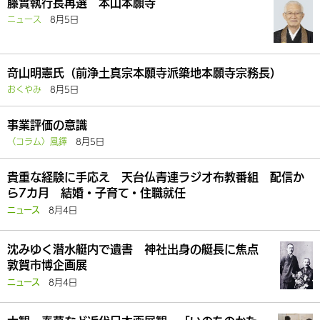
藤實執行長再選 本山本願寺
ニュース
8月5日
竒山明憲氏（前浄土真宗本願寺派築地本願寺宗務長）
おくやみ
8月5日
事業評価の意識
〈コラム〉風鐸
8月5日
貴重な経験に手応え 天台仏青連ラジオ布教番組 配信か
ら7カ月 結婚・子育て・住職就任
8月4日
ニュース
沈みゆく潜水艇内で遺書 神社出身の艇長に焦点
敦賀市博企画展
8月4日
ニュース