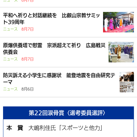
平和へ祈りと対話継続を 比叡山宗教サミッ
ト39周年
ニュース
8月7日
原爆供養塔で慰霊 宗派超えて祈り 広島戦災
供養会
ニュース
8月7日
防災訴える小学生に感謝状 能登地震を自由研究テ
ーマ
ニュース
8月6日
第22回涙骨賞〈選考委員選評〉
本 賞
大嶋利佳氏「スポーツと他力」