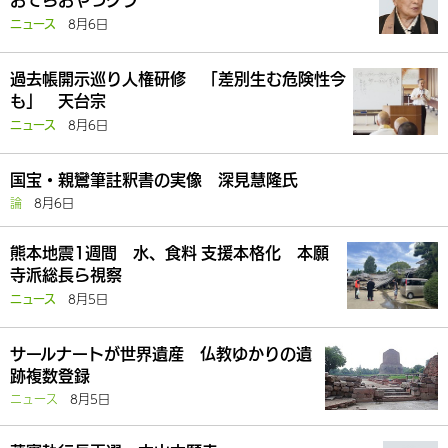
8月6日
ニュース
過去帳開示巡り人権研修 「差別生む危険性今
も」 天台宗
8月6日
ニュース
国宝・親鸞筆註釈書の実像 深見慧隆氏
論
8月6日
熊本地震1週間 水、食料 支援本格化 本願
寺派総長ら視察
8月5日
ニュース
サールナートが世界遺産 仏教ゆかりの遺
跡複数登録
ニュース
8月5日