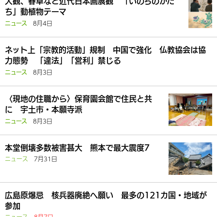
大観、春草など近代日本画展観 「いのちのかた
ち」動植物テーマ
8月4日
ニュース
ネット上「宗教的活動」規制 中国で強化 仏教協会は協
力態勢 「違法」「営利」禁じる
8月3日
ニュース
〈現地の住職から〉保育園会館で住民と共
に 宇土市・本願寺派
8月3日
ニュース
本堂倒壊多数被害甚大 熊本で最大震度7
ニュース
7月31日
広島原爆忌 核兵器廃絶へ願い 最多の121カ国・地域が
参加
ニュース
8月7日