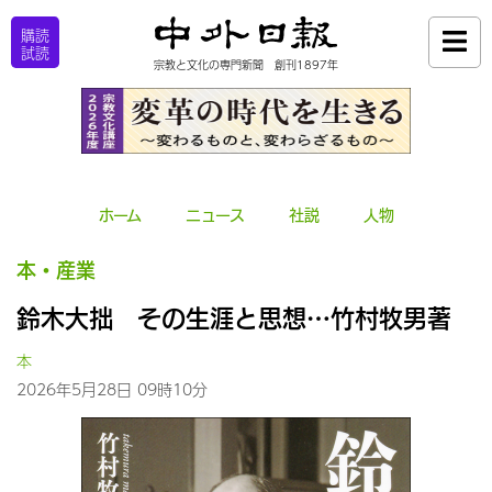
購読
試読
宗教と文化の専門新聞 創刊1897年
ホーム
ニュース
社説
人物
本・産業
鈴木大拙 その生涯と思想…竹村牧男著
本
2026年5月28日 09時10分