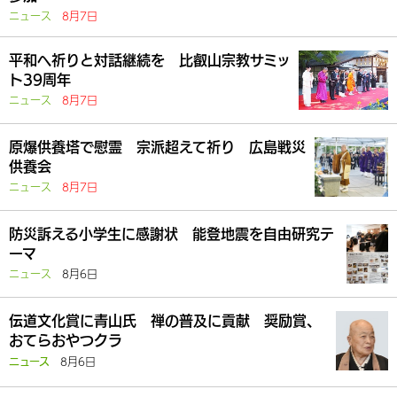
ニュース
8月7日
平和へ祈りと対話継続を 比叡山宗教サミッ
ト39周年
ニュース
8月7日
原爆供養塔で慰霊 宗派超えて祈り 広島戦災
供養会
ニュース
8月7日
防災訴える小学生に感謝状 能登地震を自由研究テ
ーマ
ニュース
8月6日
伝道文化賞に青山氏 禅の普及に貢献 奨励賞、
おてらおやつクラ
8月6日
ニュース