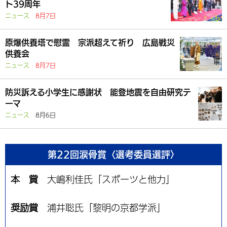
ト39周年
ニュース
8月7日
原爆供養塔で慰霊 宗派超えて祈り 広島戦災
供養会
ニュース
8月7日
防災訴える小学生に感謝状 能登地震を自由研究テ
ーマ
ニュース
8月6日
第22回涙骨賞〈選考委員選評〉
本 賞
大嶋利佳氏「スポーツと他力」
奨励賞
浦井聡氏「黎明の京都学派」