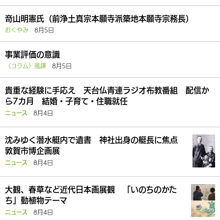
竒山明憲氏（前浄土真宗本願寺派築地本願寺宗務長）
おくやみ
8月5日
事業評価の意識
〈コラム〉風鐸
8月5日
貴重な経験に手応え 天台仏青連ラジオ布教番組 配信か
ら7カ月 結婚・子育て・住職就任
8月4日
ニュース
沈みゆく潜水艇内で遺書 神社出身の艇長に焦点
敦賀市博企画展
8月4日
ニュース
大観、春草など近代日本画展観 「いのちのかた
ち」動植物テーマ
8月4日
ニュース