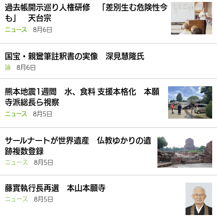
過去帳開示巡り人権研修 「差別生む危険性今
も」 天台宗
8月6日
ニュース
国宝・親鸞筆註釈書の実像 深見慧隆氏
論
8月6日
熊本地震1週間 水、食料 支援本格化 本願
寺派総長ら視察
8月5日
ニュース
サールナートが世界遺産 仏教ゆかりの遺
跡複数登録
ニュース
8月5日
藤實執行長再選 本山本願寺
ニュース
8月5日