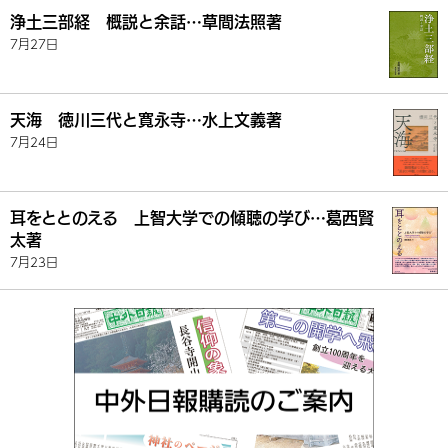
浄土三部経 概説と余話…草間法照著
7月27日
天海 徳川三代と寛永寺…水上文義著
7月24日
耳をととのえる 上智大学での傾聴の学び…葛西賢
太著
7月23日