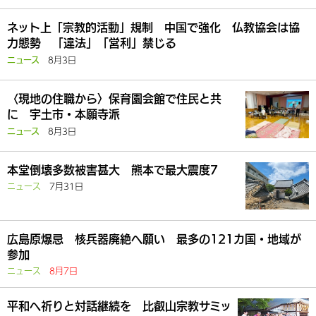
ネット上「宗教的活動」規制 中国で強化 仏教協会は協
力態勢 「違法」「営利」禁じる
8月3日
ニュース
〈現地の住職から〉保育園会館で住民と共
に 宇土市・本願寺派
8月3日
ニュース
本堂倒壊多数被害甚大 熊本で最大震度7
ニュース
7月31日
広島原爆忌 核兵器廃絶へ願い 最多の121カ国・地域が
参加
ニュース
8月7日
平和へ祈りと対話継続を 比叡山宗教サミッ