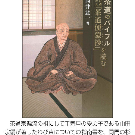
茶道宗徧流の祖にして千宗旦の愛弟子である山田
宗徧が著したわび茶についての指南書を、同門の杉