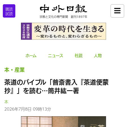
購読
試読
宗教と文化の専門新聞 創刊1897年
ホーム
ニュース
社説
人物
本・産業
茶道のバイブル「普斎書入『茶道便蒙
抄』」を読む…筒井紘一著
本
2026年7月8日 09時13分