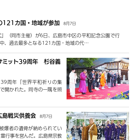
121カ国・地域が参加
8月7日
式」（同市主催）が6日、広島市中区の平和記念公園で行
中、過去最多となる121カ国・地域の代…
サミット39周年 杉谷義
39周年「世界平和祈りの集
寺で開かれた。同寺の一隅を照
広島戦災供養会
8月7日
の被爆者の遺骨が納められてい
慰霊行事を営んだ。広島県宗教