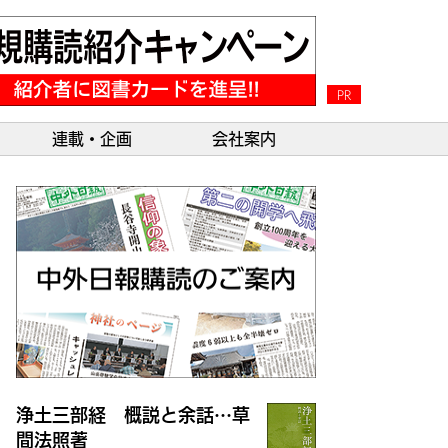
PR
連載・企画
会社案内
浄土三部経 概説と余話…草
間法照著