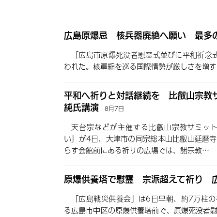
広島原爆忌 核兵器廃絶へ願い 最多の
「広島市原爆死没者慰霊式並びに平和祈念
われた。核軍縮を巡る国際情勢が厳しさを増す
平和へ祈りと対話継続を 比叡山宗教
純氏講演
8月7日
天台宗などが主催する比叡山宗教サミット
い」が4日、大津市の同宗総本山比叡山延暦
らす会館前にある祈りの広場では、諸宗教…
原爆供養塔で慰霊 宗派超えて祈り 
「広島戦災供養会」は6日早朝、約7万柱
る広島市中区の原爆供養塔前で、原爆死没者