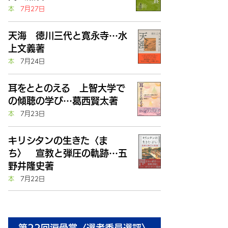
本
7月27日
天海 徳川三代と寛永寺…水
上文義著
本
7月24日
耳をととのえる 上智大学で
の傾聴の学び…葛西賢太著
本
7月23日
キリシタンの生きた〈ま
ち〉 宣教と弾圧の軌跡…五
野井隆史著
本
7月22日