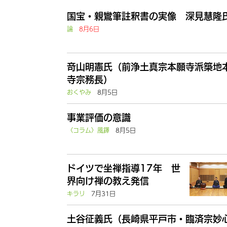
国宝・親鸞筆註釈書の実像 深見慧隆
論
8月6日
竒山明憲氏（前浄土真宗本願寺派築地
寺宗務長）
おくやみ
8月5日
事業評価の意識
〈コラム〉風鐸
8月5日
ドイツで坐禅指導17年 世
界向け禅の教え発信
キラリ
7月31日
土谷征義氏（長崎県平戸市・臨済宗妙