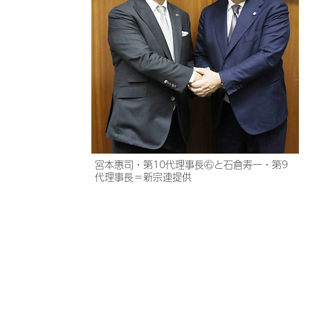
宮本惠司・第10代理事長㊨と石倉寿一・第9
代理事長＝新宗連提供