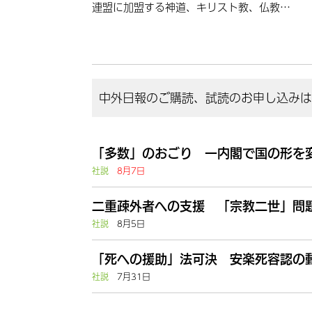
連盟に加盟する神道、キリスト教、仏教…
中外日報のご購読、試読のお申し込みはこ
「多数」のおごり 一内閣で国の形を
社説
8月7日
二重疎外者への支援 「宗教二世」問題
社説
8月5日
「死への援助」法可決 安楽死容認の動
社説
7月31日