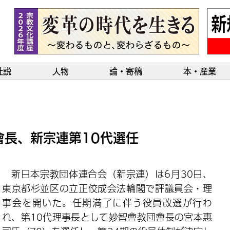
社説
人物
論・寄稿
本・産業
會長、新宗連第10代選任
新日本宗教団体連合会（新宗連）は6月30日、
東京都杉並区の立正佼成会法輪閣で評議員会・理
事会を開いた。任期満了に伴う役員改選が行わ
れ、第10代理事長として妙智會教団會長の宮本惠