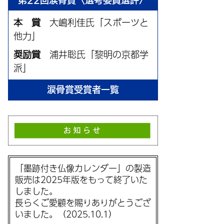
第22回涙骨賞〈選考委員選評〉
本 賞
大嶋利佳氏「スポーツと
他力」
奨励賞
浦井聡氏「黎明の京都学
派」
涙骨賞受賞者一覧
「墨跡付き仏像カレンダー」の製造
販売は2025年版をもって終了いた
しました。
長らくご愛顧を賜りありがとうござ
いました。（2025.10.1）