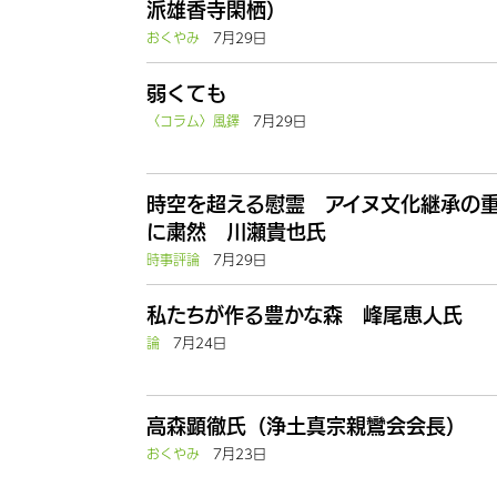
派雄香寺閑栖）
おくやみ
7月29日
弱くても
〈コラム〉風鐸
7月29日
時空を超える慰霊 アイヌ文化継承の
に粛然 川瀬貴也氏
時事評論
7月29日
私たちが作る豊かな森 峰尾恵人氏
論
7月24日
高森顕徹氏（浄土真宗親鸞会会長）
おくやみ
7月23日