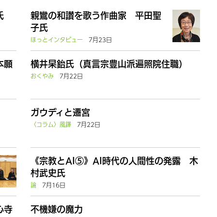
氏
親鸞の和讃を歌う作曲家 平田聖
子氏
ほっとインタビュー
7月23日
本願
横井杲鈶氏（真言宗豊山派遍照院住職）
おくやみ
7月22日
ガウディと遷宮
〈コラム〉風鐸
7月22日
《宗教とAI⑤》AI時代の人間性の発露 木
村武史氏
論
7月16日
心寺
不機嫌の魔力