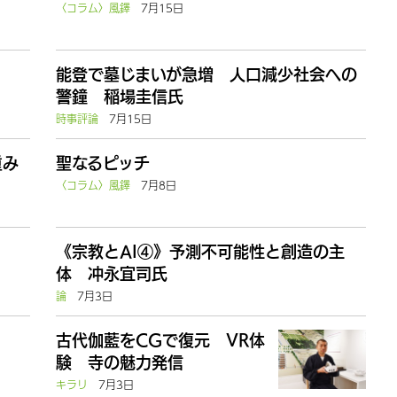
〈コラム〉風鐸
7月15日
能登で墓じまいが急増 人口減少社会への
警鐘 稲場圭信氏
時事評論
7月15日
重み
聖なるピッチ
〈コラム〉風鐸
7月8日
《宗教とAI④》予測不可能性と創造の主
体 冲永宜司氏
論
7月3日
古代伽藍をCGで復元 VR体
験 寺の魅力発信
キラリ
7月3日