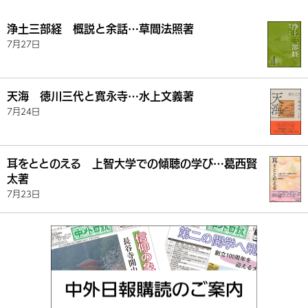
浄土三部経 概説と余話…草間法照著
7月27日
天海 徳川三代と寛永寺…水上文義著
7月24日
耳をととのえる 上智大学での傾聴の学び…葛西賢
太著
7月23日