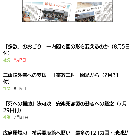
「多数」のおごり 一内閣で国の形を変えるのか（8月5日
付）
社説
8月7日
二重疎外者への支援 「宗教二世」問題から（7月31日
付）
社説
8月5日
「死への援助」法可決 安楽死容認の動きへの懸念（7月
29日付）
社説
7月31日
広島原爆忌 核兵器廃絶へ願い 最多の121カ国・地域が