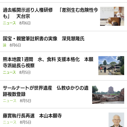
過去帳開示巡り人権研修 「差別生む危険性今
も」 天台宗
8月6日
ニュース
国宝・親鸞筆註釈書の実像 深見慧隆氏
論
8月6日
熊本地震1週間 水、食料 支援本格化 本願
寺派総長ら視察
8月5日
ニュース
サールナートが世界遺産 仏教ゆかりの遺
跡複数登録
ニュース
8月5日
藤實執行長再選 本山本願寺
ニュース
8月5日