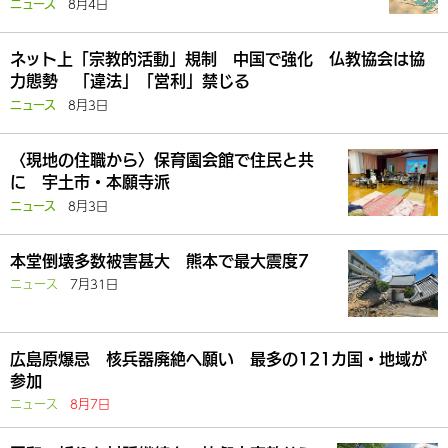
8月4日
ニュース
ネット上「宗教的活動」規制 中国で強化 仏教協会は協
力態勢 「違法」「営利」禁じる
8月3日
ニュース
〈現地の住職から〉保育園会館で住民と共
に 宇土市・本願寺派
8月3日
ニュース
本堂倒壊多数被害甚大 熊本で最大震度7
ニュース
7月31日
広島原爆忌 核兵器廃絶へ願い 最多の121カ国・地域が
参加
ニュース
8月7日