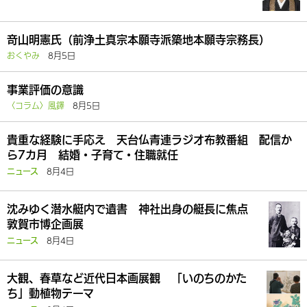
竒山明憲氏（前浄土真宗本願寺派築地本願寺宗務長）
おくやみ
8月5日
事業評価の意識
〈コラム〉風鐸
8月5日
貴重な経験に手応え 天台仏青連ラジオ布教番組 配信か
ら7カ月 結婚・子育て・住職就任
8月4日
ニュース
沈みゆく潜水艇内で遺書 神社出身の艇長に焦点
敦賀市博企画展
8月4日
ニュース
大観、春草など近代日本画展観 「いのちのかた
ち」動植物テーマ