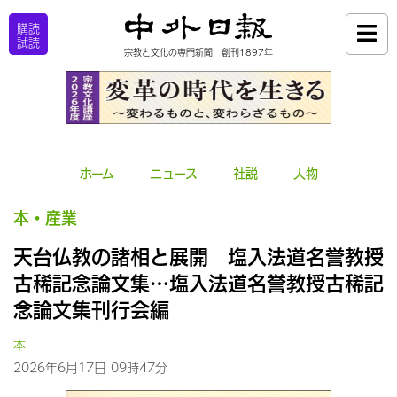
購読
試読
宗教と文化の専門新聞 創刊1897年
ホーム
ニュース
社説
人物
本・産業
天台仏教の諸相と展開 塩入法道名誉教授
古稀記念論文集…塩入法道名誉教授古稀記
念論文集刊行会編
本
2026年6月17日 09時47分