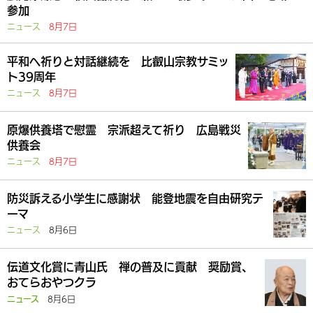
参加
ニュース
8月7日
平和へ祈りと対話継続を 比叡山宗教サミッ
ト39周年
ニュース
8月7日
原爆供養塔で慰霊 宗派超えて祈り 広島戦災
供養会
ニュース
8月7日
防災訴える小学生に感謝状 能登地震を自由研究テ
ーマ
ニュース
8月6日
伝道文化賞に青山氏 禅の普及に貢献 奨励賞、
おてらおやつクラ
8月6日
ニュース