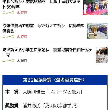
平和へ祈りと対話継続を 比叡山宗教サミッ
ト39周年
ニュース
8月7日
原爆供養塔で慰霊 宗派超えて祈り 広島戦災
供養会
ニュース
8月7日
防災訴える小学生に感謝状 能登地震を自由研究テ
ーマ
ニュース
8月6日
第22回涙骨賞〈選考委員選評〉
本 賞
大嶋利佳氏「スポーツと他力」
奨励賞
浦井聡氏「黎明の京都学派」