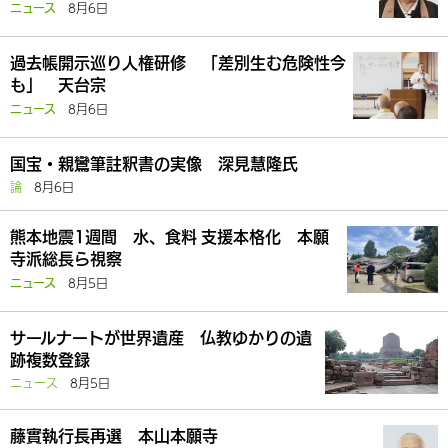
8月6日
ニュース
過去帳開示巡り人権研修 「差別生む危険性今
も」 天台宗
8月6日
ニュース
国宝・親鸞筆註釈書の実像 深見慧隆氏
論
8月6日
熊本地震1週間 水、食料 支援本格化 本願
寺派総長ら視察
8月5日
ニュース
サールナートが世界遺産 仏教ゆかりの遺
跡複数登録
ニュース
8月5日
藤實執行長再選 本山本願寺