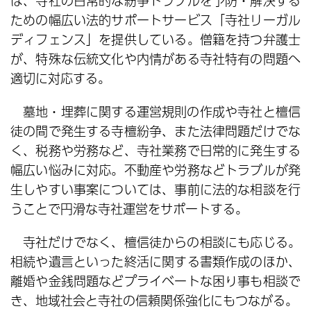
は、寺社の日常的な紛争トラブルを予防・解決する
ための幅広い法的サポートサービス「寺社リーガル
ディフェンス」を提供している。僧籍を持つ弁護士
が、特殊な伝統文化や内情がある寺社特有の問題へ
適切に対応する。
墓地・埋葬に関する運営規則の作成や寺社と檀信
徒の間で発生する寺檀紛争、また法律問題だけでな
く、税務や労務など、寺社業務で日常的に発生する
幅広い悩みに対応。不動産や労務などトラブルが発
生しやすい事案については、事前に法的な相談を行
うことで円滑な寺社運営をサポートする。
寺社だけでなく、檀信徒からの相談にも応じる。
相続や遺言といった終活に関する書類作成のほか、
離婚や金銭問題などプライベートな困り事も相談で
き、地域社会と寺社の信頼関係強化にもつながる。