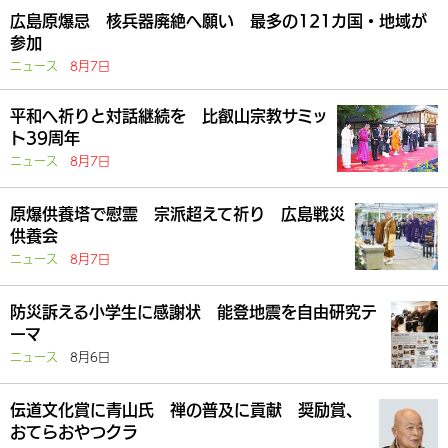
広島原爆忌 核兵器廃絶へ願い 最多の121カ国・地域が
参加
ニュース
8月7日
平和へ祈りと対話継続を 比叡山宗教サミッ
ト39周年
ニュース
8月7日
原爆供養塔で慰霊 宗派超えて祈り 広島戦災
供養会
ニュース
8月7日
防災訴える小学生に感謝状 能登地震を自由研究テ
ーマ
ニュース
8月6日
伝道文化賞に青山氏 禅の普及に貢献 奨励賞、
おてらおやつクラ