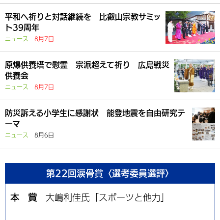
平和へ祈りと対話継続を 比叡山宗教サミッ
ト39周年
ニュース
8月7日
原爆供養塔で慰霊 宗派超えて祈り 広島戦災
供養会
ニュース
8月7日
防災訴える小学生に感謝状 能登地震を自由研究テ
ーマ
ニュース
8月6日
第22回涙骨賞〈選考委員選評〉
本 賞
大嶋利佳氏「スポーツと他力」