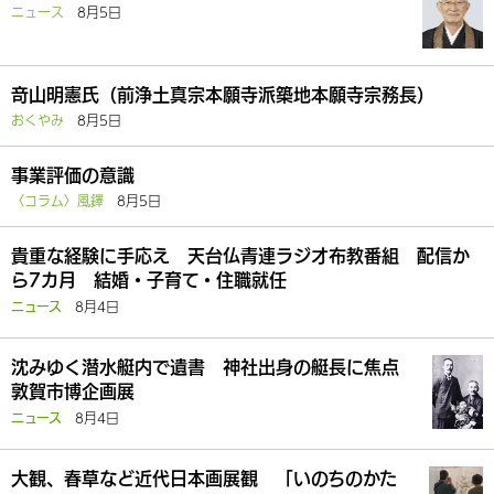
ニュース
8月5日
竒山明憲氏（前浄土真宗本願寺派築地本願寺宗務長）
おくやみ
8月5日
事業評価の意識
〈コラム〉風鐸
8月5日
貴重な経験に手応え 天台仏青連ラジオ布教番組 配信か
ら7カ月 結婚・子育て・住職就任
8月4日
ニュース
沈みゆく潜水艇内で遺書 神社出身の艇長に焦点
敦賀市博企画展
8月4日
ニュース
大観、春草など近代日本画展観 「いのちのかた