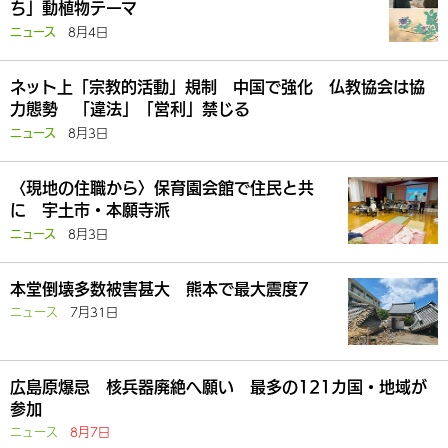
ち」動植物テーマ
8月4日
ニュース
ネット上「宗教的活動」規制 中国で強化 仏教協会は協
力態勢 「違法」「営利」禁じる
8月3日
ニュース
〈現地の住職から〉保育園会館で住民と共
に 宇土市・本願寺派
8月3日
ニュース
本堂倒壊多数被害甚大 熊本で最大震度7
ニュース
7月31日
広島原爆忌 核兵器廃絶へ願い 最多の121カ国・地域が
参加
ニュース
8月7日