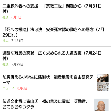
二重疎外者への支援 「宗教二世」問題から（7月31日
付）
社説
8月5日
「死への援助」法可決 安楽死容認の動きへの懸念（7月
29日付）
社説
7月31日
過酷な難民の窮状 広く求められる人道支援（7月24日
付）
社説
7月29日
防災訴える小学生に感謝状 能登地震を自由研究テ
ーマ
ニュース
8月6日
伝道文化賞に青山氏 禅の普及に貢献 奨励賞、
おてらおやつクラ