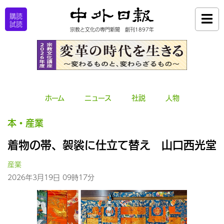
購読
試読
宗教と文化の専門新聞 創刊1897年
ホーム
ニュース
社説
人物
本・産業
着物の帯、袈裟に仕立て替え 山口西光堂
産業
2026年3月19日 09時17分