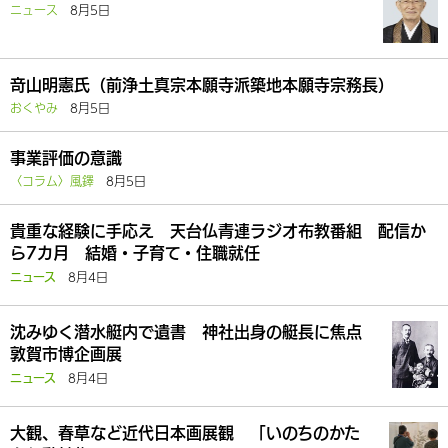
ニュース
8月5日
竒山明憲氏（前浄土真宗本願寺派築地本願寺宗務長）
おくやみ
8月5日
事業評価の意識
〈コラム〉風鐸
8月5日
貴重な経験に手応え 天台仏青連ラジオ布教番組 配信か
ら7カ月 結婚・子育て・住職就任
8月4日
ニュース
沈みゆく潜水艇内で遺書 神社出身の艇長に焦点
敦賀市博企画展
8月4日
ニュース
大観、春草など近代日本画展観 「いのちのかた