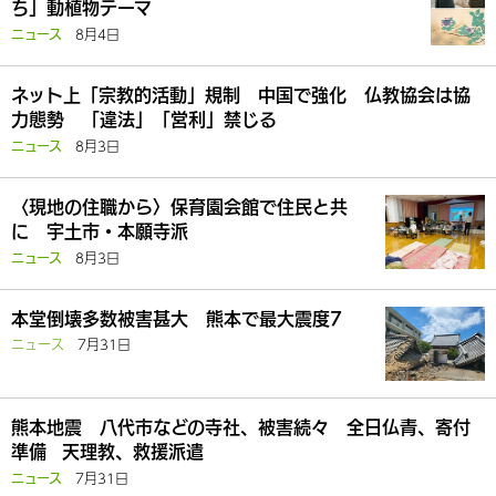
ち」動植物テーマ
8月4日
ニュース
ネット上「宗教的活動」規制 中国で強化 仏教協会は協
力態勢 「違法」「営利」禁じる
8月3日
ニュース
〈現地の住職から〉保育園会館で住民と共
に 宇土市・本願寺派
8月3日
ニュース
本堂倒壊多数被害甚大 熊本で最大震度7
ニュース
7月31日
熊本地震 八代市などの寺社、被害続々 全日仏青、寄付
準備 天理教、救援派遣
7月31日
ニュース