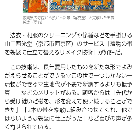
滋賀県の寺院から預かった帯（写真左）と完成した五條
袈裟（同右）
法衣・和服のクリーニングや修繕などを手掛ける
山口西光堂（京都市西京区）のサービス「着物の帯
を袈裟に仕立て替えるリメイク技術」が好評だ。
この技術は、長年愛用したものを新たな形でよみ
がえらせることができる▽この世で一つしかない一
点物ができる▽生地代が不要で新調するよりも低予
算――などのメリットがある。顧客からは「先代か
ら受け継いだ帯を、形を変えて使い続けることがで
きた」「2本の帯を素敵に組み合わせてくれ、他で
はないような袈裟に仕上がった」など喜びの声が多
く寄せられている。