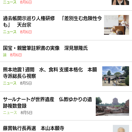
8月6日
ニュース
過去帳開示巡り人権研修 「差別生む危険性今
も」 天台宗
8月6日
ニュース
国宝・親鸞筆註釈書の実像 深見慧隆氏
論
8月6日
熊本地震1週間 水、食料 支援本格化 本願
寺派総長ら視察
8月5日
ニュース
サールナートが世界遺産 仏教ゆかりの遺
跡複数登録
ニュース
8月5日
藤實執行長再選 本山本願寺