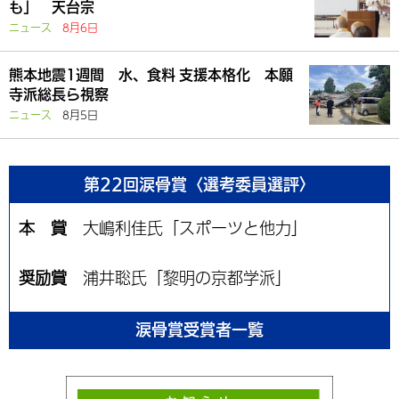
も」 天台宗
ニュース
8月6日
熊本地震1週間 水、食料 支援本格化 本願
寺派総長ら視察
ニュース
8月5日
第22回涙骨賞〈選考委員選評〉
本 賞
大嶋利佳氏「スポーツと他力」
奨励賞
浦井聡氏「黎明の京都学派」
涙骨賞受賞者一覧