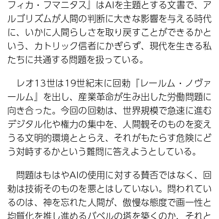
フィカ・フマニタス』はAIを主題とする文書で、ア
ルゴリズムが人間の判断に大きな影響を与える時代
に、いかに人間らしさを取り戻すことができるかと
いう、カトリック信者にかぎらず、現代を生きる私
たちに共通する問題を扱っている。
レオ13世は19世紀末に回勅『レールム・ノヴァ
ールム』を出し、産業革命が生み出した労働問題に
向き合った。今回の回勅は、世界規模で急速に進む
デジタル化や権力の集中を、人間観そのものを変え
うる文明的環境ととらえ、それがもたらす危険にど
う対峙するかという難問に答えようとしている。
問題はもはやAIの使用に対する賛否ではなく、回
勅は技術そのものを悪とはしていない。問われてい
るのは、神を忘れた人間が、傲慢な態度で画一性と
均質化を推し進めるバベルの塔を築くのか、それと