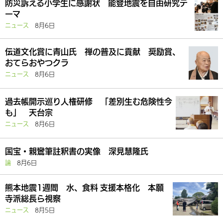
防災訴える小学生に感謝状 能登地震を自由研究テ
ーマ
ニュース
8月6日
伝道文化賞に青山氏 禅の普及に貢献 奨励賞、
おてらおやつクラ
ニュース
8月6日
過去帳開示巡り人権研修 「差別生む危険性今
も」 天台宗
ニュース
8月6日
国宝・親鸞筆註釈書の実像 深見慧隆氏
論
8月6日
熊本地震1週間 水、食料 支援本格化 本願
寺派総長ら視察
ニュース
8月5日