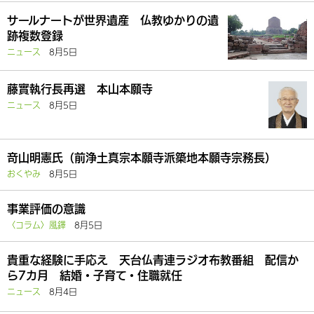
サールナートが世界遺産 仏教ゆかりの遺
跡複数登録
ニュース
8月5日
藤實執行長再選 本山本願寺
ニュース
8月5日
竒山明憲氏（前浄土真宗本願寺派築地本願寺宗務長）
おくやみ
8月5日
事業評価の意識
〈コラム〉風鐸
8月5日
貴重な経験に手応え 天台仏青連ラジオ布教番組 配信か
ら7カ月 結婚・子育て・住職就任
ニュース
8月4日