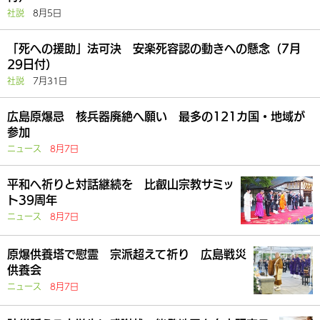
社説
8月5日
「死への援助」法可決 安楽死容認の動きへの懸念（7月
29日付）
社説
7月31日
広島原爆忌 核兵器廃絶へ願い 最多の121カ国・地域が
参加
ニュース
8月7日
平和へ祈りと対話継続を 比叡山宗教サミッ
ト39周年
ニュース
8月7日
原爆供養塔で慰霊 宗派超えて祈り 広島戦災
供養会
ニュース
8月7日