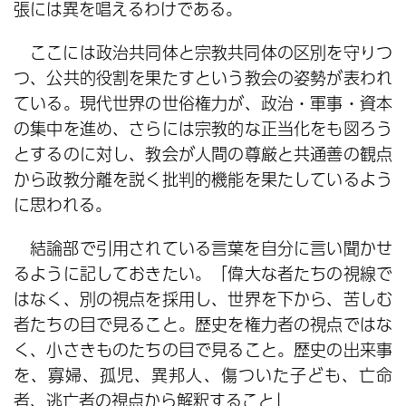
張には異を唱えるわけである。
ここには政治共同体と宗教共同体の区別を守りつ
つ、公共的役割を果たすという教会の姿勢が表われ
ている。現代世界の世俗権力が、政治・軍事・資本
の集中を進め、さらには宗教的な正当化をも図ろう
とするのに対し、教会が人間の尊厳と共通善の観点
から政教分離を説く批判的機能を果たしているよう
に思われる。
結論部で引用されている言葉を自分に言い聞かせ
るように記しておきたい。「偉大な者たちの視線で
はなく、別の視点を採用し、世界を下から、苦しむ
者たちの目で見ること。歴史を権力者の視点ではな
く、小さきものたちの目で見ること。歴史の出来事
を、寡婦、孤児、異邦人、傷ついた子ども、亡命
者、逃亡者の視点から解釈すること」