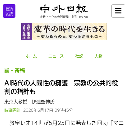
購読
試読
宗教と文化の専門新聞 創刊1897年
ホーム
ニュース
社説
人物
論・寄稿
AI時代の人間性の擁護 宗教の公共的役
割の指針も
東京大教授 伊達聖伸氏
時事評論
2026年6月17日 09時45分
教皇レオ14世が5月25日に発表した回勅『マニ