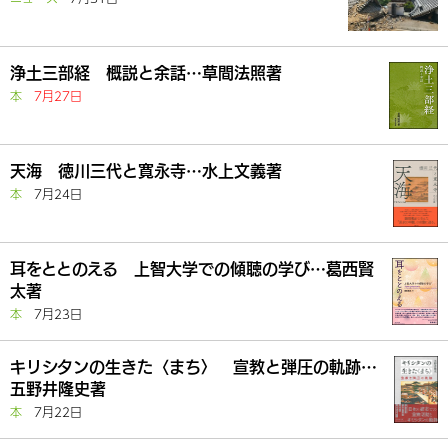
浄土三部経 概説と余話…草間法照著
本
7月27日
天海 徳川三代と寛永寺…水上文義著
本
7月24日
耳をととのえる 上智大学での傾聴の学び…葛西賢
太著
本
7月23日
キリシタンの生きた〈まち〉 宣教と弾圧の軌跡…
五野井隆史著
本
7月22日