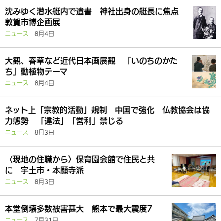
沈みゆく潜水艇内で遺書 神社出身の艇長に焦点
敦賀市博企画展
ニュース
8月4日
大観、春草など近代日本画展観 「いのちのかた
ち」動植物テーマ
ニュース
8月4日
ネット上「宗教的活動」規制 中国で強化 仏教協会は協
力態勢 「違法」「営利」禁じる
ニュース
8月3日
〈現地の住職から〉保育園会館で住民と共
に 宇土市・本願寺派
ニュース
8月3日
本堂倒壊多数被害甚大 熊本で最大震度7
ニュース
7月31日