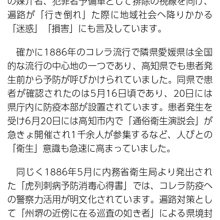
の媒介者、犯罪者予備軍として排除の視線を向け、
遍路が「行き倒れ」た際に地域社会へ降りかかる
「迷惑」「損害」にも言及しています。
確かに1886年のコレラ流行で隣県愛媛県は全国
的な流行の中心地の一つであり、高知県でも患者発
生前から予防が呼びかけられていました。同県で患
者が確認されたのは5月16日頃であり、20日には
県庁内に防疫本部が設置されています。患者発生を
受け6月20日には高知市内で「通俗衛生演説会」が
急きょ開催され1千余人が参集するなど、人びとの
「衛生」意識も急速に高まっていました。
同じく1886年5月に内務省衛生局より発出され
た「虎列刺病予防消毒心得書」では、コレラ防疫へ
の警察力活用が明文化されています。遍路対策とし
て「州堺の近傍に在る巡査の如き者」による県境封