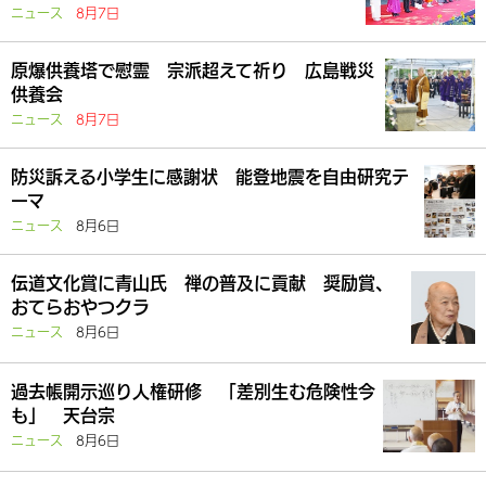
ニュース
8月7日
原爆供養塔で慰霊 宗派超えて祈り 広島戦災
供養会
ニュース
8月7日
防災訴える小学生に感謝状 能登地震を自由研究テ
ーマ
ニュース
8月6日
伝道文化賞に青山氏 禅の普及に貢献 奨励賞、
おてらおやつクラ
ニュース
8月6日
過去帳開示巡り人権研修 「差別生む危険性今
も」 天台宗
ニュース
8月6日