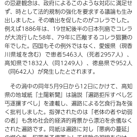
の忌避観念は、政府によるこのような対応に満足せ
ず、時として法的規制の強化を要求する議論も生み
出しました。その噴出を促したのがコレラでした。
例えば1886年は、19世紀後半の日本列島でコレラ
が大流行した58年、79年に匹敵するコレラ猖獗の
年でした。四国もその例外ではなく、愛媛県（現香
川県域を含む）で患者5463人（死者2957人）、
高知県で1832人（同1249人）、徳島県で952人
（同642人）が発生したとされます。
その渦中の同年5月9日から12日にかけて、高知
県の地域紙『土陽新聞』は論説「遍路拒斥すべし乞
丐逐攘すべし」を連載し、遍路による乞食行為を強
く批判しました。指弾されたのは「老体の者や幼弱
の者」も含め社会的経済的背景から漂泊を余儀なく
された遍路です。同紙は遍路に対し「悪病の蔓延」