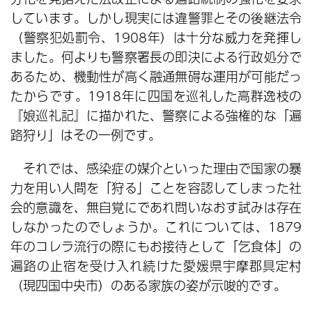
しています。しかし現実には違警罪とその後継法令
（警察犯処罰令、1908年）は十分な威力を発揮し
ました。何よりも警察署長の即決による行政処分で
あるため、機動性が高く融通無碍な運用が可能だっ
たからです。1918年に四国を巡礼した高群逸枝の
『娘巡礼記』に描かれた、警察による強権的な「遍
路狩り」はその一例です。
それでは、感染症の媒介といった理由で国家の暴
力を用い人間を「狩る」ことを容認してしまった社
会的意識を、無自覚にであれ問いなおす試みは存在
しなかったのでしょうか。これについては、1879
年のコレラ流行の際にもお接待として「乞食体」の
遍路の止宿を受け入れ続けた愛媛県宇摩郡具定村
（現四国中央市）のある家族の姿が示唆的です。