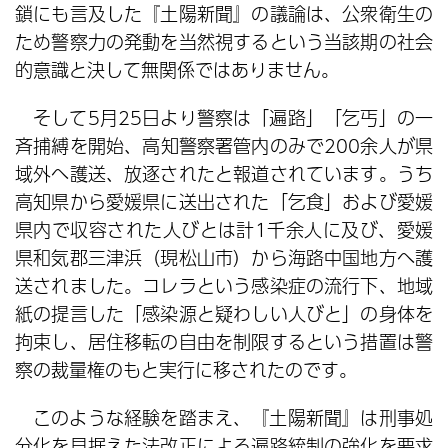
鎖にも言及した『土陽新聞』の議論は、公衆衛生の
ため警察力の発動を当然視するという当該期の社会
的意識と決して無関係ではありません。
そして5月25日より警察は「遍路」「乞丐」の一
斉捕縛を開始、高知警察署管内のみで200余人が県
域外へ護送、放逐されたと報道されています。うち
高知県から愛媛県に送出された「乞食」および愛媛
県内で収容された人びとは計1千余人に及び、愛媛
県和気郡三津浜（現松山市）から海路中国地方へ護
送されました。コレラという感染症の流行下、地域
紙の提言した「感染源と疑わしい人びと」の身体を
拘束し、居住移転の自由を制限するという措置は警
察の裁量権のもと実行に移されたのです。
このような経験を踏まえ、『土陽新聞』は刑事処
分化を見据えた法改正による遍路統制の強化を要求