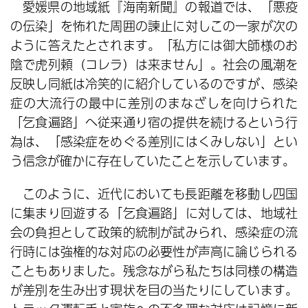
愛媛県の地域紙『海南新聞』の報道では、「悪疫
の伝染」を怖れた周囲の諫止に対しこの一家が次の
ように答えたとされます。「私方には御大師様のお
陰で虎列頼（コレラ）は来ません」。社会の風潮を
反映し同紙は冷笑的に紹介しているのですが、感染
症の大流行の最中に差別のまなざしを向けられた
「乞食遍路」へ従来通り宿の提供を続けるという行
為は、「感染症をめぐる差別にはくみしない」とい
う信念が確かに存在していたことを示しています。
このように、近代においても長距離を移動し四国
に集まり回遊する「乞食遍路」に対しては、地域社
会の負担として政策的統制が試みられ、感染症の流
行時には強権的な対応の必要性が声高に論じられる
こともありました。残念ながら私たちは同様の構造
が差別を生み出す現状を目の当たりにしています。