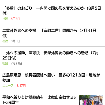
「多数」のおごり 一内閣で国の形を変えるのか（8月5日
付）
社説
8月7日
二重疎外者への支援 「宗教二世」問題から（7月31日
付）
社説
8月5日
「死への援助」法可決 安楽死容認の動きへの懸念（7月
29日付）
社説
7月31日
広島原爆忌 核兵器廃絶へ願い 最多の121カ国・地域が
参加
ニュース
8月7日
平和へ祈りと対話継続を 比叡山宗教サミッ
ト39周年