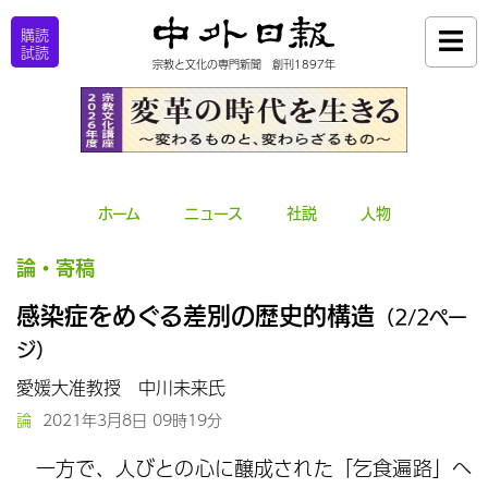
購読
試読
宗教と文化の専門新聞 創刊1897年
ホーム
ニュース
社説
人物
論・寄稿
感染症をめぐる差別の歴史的構造
（2/2ペー
ジ）
愛媛大准教授 中川未来氏
論
2021年3月8日 09時19分
一方で、人びとの心に醸成された「乞食遍路」へ