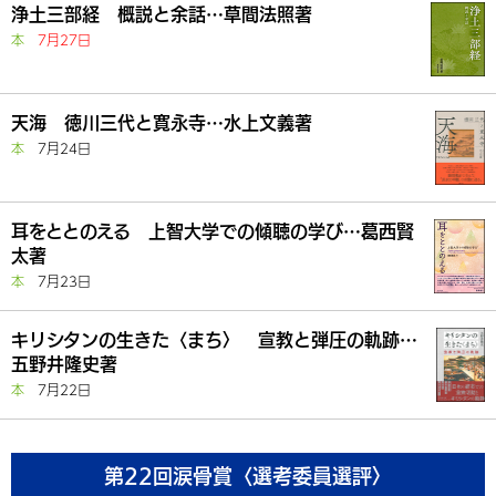
浄土三部経 概説と余話…草間法照著
本
7月27日
天海 徳川三代と寛永寺…水上文義著
本
7月24日
耳をととのえる 上智大学での傾聴の学び…葛西賢
太著
本
7月23日
キリシタンの生きた〈まち〉 宣教と弾圧の軌跡…
五野井隆史著
本
7月22日
第22回涙骨賞〈選考委員選評〉