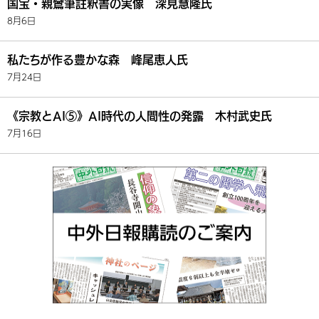
国宝・親鸞筆註釈書の実像 深見慧隆氏
8月6日
私たちが作る豊かな森 峰尾恵人氏
7月24日
《宗教とAI⑤》AI時代の人間性の発露 木村武史氏
7月16日