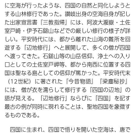
に空海が行ったような、四国の自然と同化しようと
する山林修行であった。讃岐出身の空海自身が記し
た出家宣言書『三教指帰』には、阿波大瀧嶽・土佐
室戸崎・伊予石鎚山などでの厳しい修行の様子が詳
しい。平安時代には、都から離れた山海の難所を回
遊する「辺地修行」へと展開して、多くの僧が四国
へ渡ってきた。石鎚山等の山岳信仰、浄土への入り
口としての土佐室戸岬等、都から南西に位置する四
国は聖なる島としての信仰が篤かった。平安時代末
（12世紀）に著された『今昔物語』『梁塵秘抄』
には、僧が衣を濡らして修行する「四国の辺地」の
語が見える。「辺地修行」ならびに「四国」を記す
最古の例が同時に現れることは、聖地四国を象徴す
るものである。
四国に生まれ、四国で悟りを開いた空海は、唐で