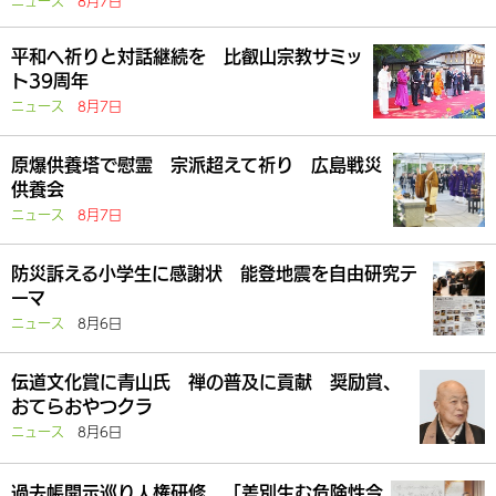
ニュース
8月7日
平和へ祈りと対話継続を 比叡山宗教サミッ
ト39周年
ニュース
8月7日
原爆供養塔で慰霊 宗派超えて祈り 広島戦災
供養会
ニュース
8月7日
防災訴える小学生に感謝状 能登地震を自由研究テ
ーマ
ニュース
8月6日
伝道文化賞に青山氏 禅の普及に貢献 奨励賞、
おてらおやつクラ
ニュース
8月6日
過去帳開示巡り人権研修 「差別生む危険性今