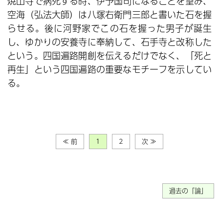
焼山寺で病死する時、伊予国司になることを望み、
空海（弘法大師）は八塚右衛門三郎と書いた石を握
らせる。後に河野家でこの石を握った男子が誕生
し、ゆかりの安養寺に奉納して、石手寺と改称した
という。四国遍路開創を伝えるだけでなく、「死と
再生」という四国遍路の重要なモチーフを示してい
る。
≪ 前
1
2
次 ≫
過去の「論」