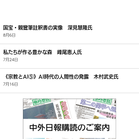
国宝・親鸞筆註釈書の実像 深見慧隆氏
8月6日
私たちが作る豊かな森 峰尾恵人氏
7月24日
《宗教とAI⑤》AI時代の人間性の発露 木村武史氏
7月16日