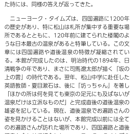
た時には、同様の答えが返ってきた。
ニューヨーク・タイムズは、四国遍路に1200年
の歴史があり、特に松山は札所が集中する重要な場
所であるとともに、120年前に建てられた楼閣のよ
うな日本最古の温泉があると特筆している。この文
章には四国遍路や道後温泉の特徴が凝縮されてい
る。本館が完成したのは、明治時代の1894年、日
清戦争の年であり、まさに司馬遼太郎が描く『坂の
上の雲』の時代である。翌年、松山中学に赴任した
英語教師・夏目漱石は、後に『坊っちゃん』を著し
「ほかの所は何を見ても東京の足元にも及ばないが
温泉だけは立派なものだ」と完成直後の道後温泉の
雄姿を記している。現在、道後温泉でお遍路さんの
姿を見かけることはないが、本館完成以前には全て
のお遍路さんが訪れた場所であり、四国遍路と道後