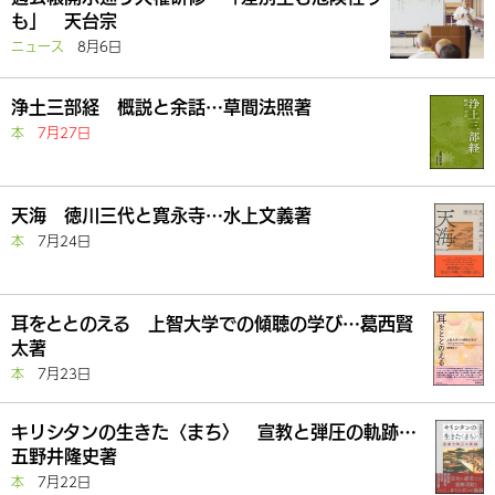
も」 天台宗
ニュース
8月6日
浄土三部経 概説と余話…草間法照著
本
7月27日
天海 徳川三代と寛永寺…水上文義著
本
7月24日
耳をととのえる 上智大学での傾聴の学び…葛西賢
太著
本
7月23日
キリシタンの生きた〈まち〉 宣教と弾圧の軌跡…
五野井隆史著
本
7月22日