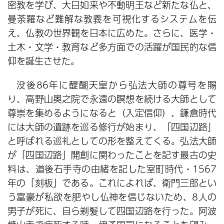
密教を学び、大日如来や不動明王など新たな仏と、
曼荼羅など難解な教義を可視化するシステムを伝
え、仏教の世界観を日本に広めた。さらに、医学・
土木・文学・教育など多方面での活躍が国民的な信
仰を誕生させた。
没後86年に醍醐天皇から弘法大師の尊号を賜
り、高野山奥之院で永遠の瞑想を続ける大師として
尊崇を集めるようになると（入定信仰）、鎌倉時代
には大師の遺跡を巡る修行が始まり、「四国辺路」
と呼ばれる巡礼としての形を整えてくる。弘法大師
が「四国辺路」開創に関わったことを記す最古の史
料は、道後石手寺の由緒を記した室町時代・1567
年の「刻板」である。これによれば、衛門三郎とい
う富豪が私欲を肥やし仏神を信じないため、8人の
男子が死に、自ら剃髪して四国辺路を行った。阿波