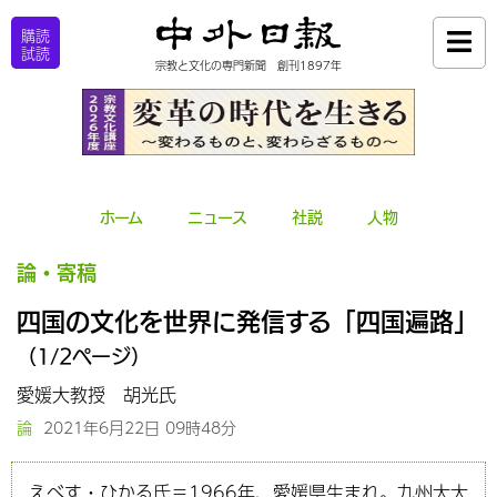
購読
試読
宗教と文化の専門新聞 創刊1897年
ホーム
ニュース
社説
人物
論・寄稿
四国の文化を世界に発信する「四国遍路」
（1/2ページ）
愛媛大教授 胡光氏
論
2021年6月22日 09時48分
えべす・ひかる氏＝1966年、愛媛県生まれ。九州大大