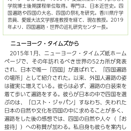
学院博士後期課程単位取得。専門は、日本近世史。四
国遍路や四国の大名、四国の祭礼を研究。香川県庁学
芸員、愛媛大法文学部准教授を経て、現在教授。2019
年より、四国遍路・世界の巡礼研究センター長。
ニューヨーク・タイムズから
2015年1月、ニューヨーク・タイムズ紙ホーム
ページで、その年訪れるべき世界の52カ所が発表
され、日本で唯一「四国」が選ばれて、「四国遍路
の場所」として紹介された。以来、外国人遍路の姿
は確実に増えている。彼らは必ず、遍路の白装束を
着て歩いて遍路をする。彼らが日本の中で四国を選
ぶのは、「ロスト・ジャパン」すなわち、失われた
日本の自然や文化を四国の中に求めることが多く、
遍路をした後の感想では、四国の自然や人々（「お
接待」）への称賛が加わる。私自身も彼らを案内し