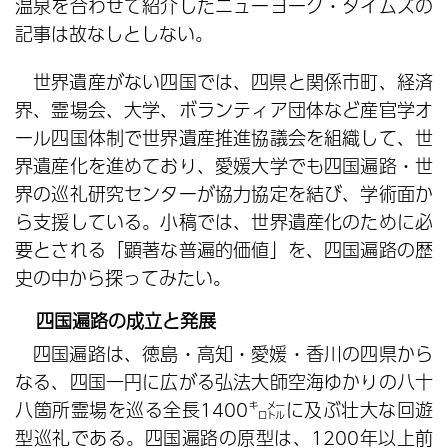
温泉を合わせて紹介したニューヨーク・タイムズの
記事は故なしとしない。
世界遺産がない四国では、四県と関係市町、経済
界、霊場会、大学、ボランティア団体など産官学オ
ール四国体制で世界遺産推進協議会を組織して、世
界遺産化を進めており、愛媛大学でも四国遍路・世
界の巡礼研究センターが協力協定を結び、学術面か
ら支援している。小稿では、世界遺産化のために必
要とされる「顕著な普遍的価値」を、四国遍路の歴
史の中から探ってみたい。
四国遍路の成立と発展
四国遍路は、徳島・高知・愛媛・香川の四県から
なる、四国一円に広がる弘法大師空海ゆかりの八十
八箇所霊場を巡る全長1400㌔㍍に及ぶ壮大な回遊
型巡礼である。四国遍路の原型は、1200年以上前