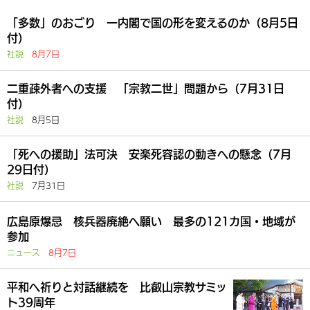
「多数」のおごり 一内閣で国の形を変えるのか（8月5日
付）
社説
8月7日
二重疎外者への支援 「宗教二世」問題から（7月31日
付）
社説
8月5日
「死への援助」法可決 安楽死容認の動きへの懸念（7月
29日付）
社説
7月31日
広島原爆忌 核兵器廃絶へ願い 最多の121カ国・地域が
参加
ニュース
8月7日
平和へ祈りと対話継続を 比叡山宗教サミッ
ト39周年