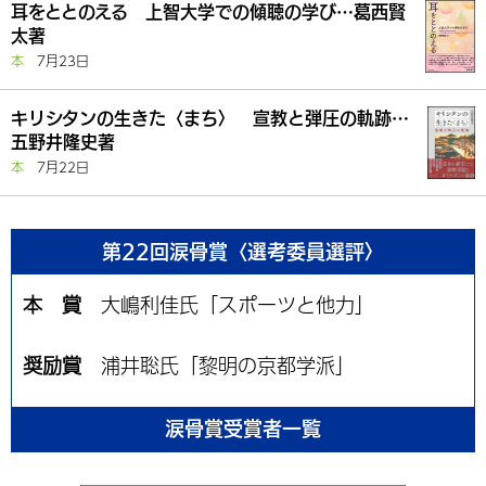
耳をととのえる 上智大学での傾聴の学び…葛西賢
太著
本
7月23日
キリシタンの生きた〈まち〉 宣教と弾圧の軌跡…
五野井隆史著
本
7月22日
第22回涙骨賞〈選考委員選評〉
本 賞
大嶋利佳氏「スポーツと他力」
奨励賞
浦井聡氏「黎明の京都学派」
涙骨賞受賞者一覧