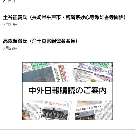
8月5日
土谷征義氏（長崎県平戸市・臨済宗妙心寺派雄香寺閑栖）
7月29日
高森顕徹氏（浄土真宗親鸞会会長）
7月23日