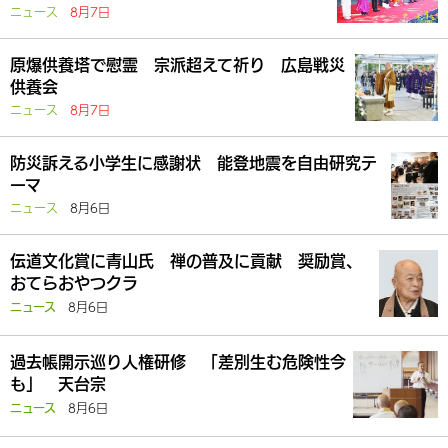
ニュース
8月7日
原爆供養塔で慰霊 宗派超えて祈り 広島戦災
供養会
ニュース
8月7日
防災訴える小学生に感謝状 能登地震を自由研究テ
ーマ
ニュース
8月6日
伝道文化賞に青山氏 禅の普及に貢献 奨励賞、
おてらおやつクラ
8月6日
ニュース
過去帳開示巡り人権研修 「差別生む危険性今
も」 天台宗
8月6日
ニュース