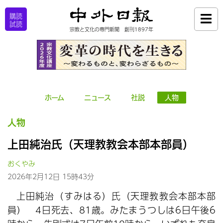
購読
試読
宗教と文化の専門新聞 創刊1897年
ホーム
ニュース
社説
人物
人物
上田純治氏（天理教教会本部本部員）
おくやみ
2026年2月12日 15時43分
上田純治（すみはる）氏（天理教教会本部本部
員） 4日死去、81歳。みたまうつしは6日午後6