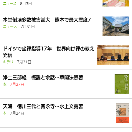
8月3日
ニュース
本堂倒壊多数被害甚大 熊本で最大震度7
ニュース
7月31日
ドイツで坐禅指導17年 世界向け禅の教え
発信
キラリ
7月31日
浄土三部経 概説と余話…草間法照著
本
7月27日
天海 徳川三代と寛永寺…水上文義著
本
7月24日