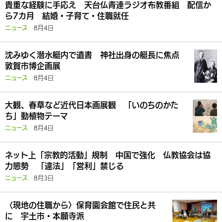
貴重な経験に手応え 天台仏青連ラジオ布教番組 配信か
ら7カ月 結婚・子育て・住職就任
8月4日
ニュース
沈みゆく潜水艇内で遺書 神社出身の艇長に焦点
敦賀市博企画展
8月4日
ニュース
大観、春草など近代日本画展観 「いのちのかた
ち」動植物テーマ
8月4日
ニュース
ネット上「宗教的活動」規制 中国で強化 仏教協会は協
力態勢 「違法」「営利」禁じる
8月3日
ニュース
〈現地の住職から〉保育園会館で住民と共
に 宇土市・本願寺派