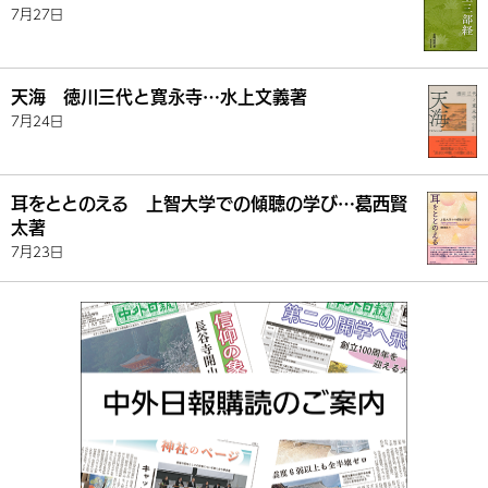
7月27日
天海 徳川三代と寛永寺…水上文義著
7月24日
耳をととのえる 上智大学での傾聴の学び…葛西賢
太著
7月23日