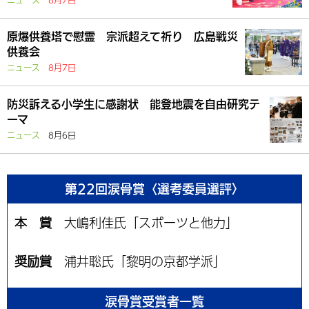
ニュース
8月7日
原爆供養塔で慰霊 宗派超えて祈り 広島戦災
供養会
ニュース
8月7日
防災訴える小学生に感謝状 能登地震を自由研究テ
ーマ
ニュース
8月6日
第22回涙骨賞〈選考委員選評〉
本 賞
大嶋利佳氏「スポーツと他力」
奨励賞
浦井聡氏「黎明の京都学派」
涙骨賞受賞者一覧