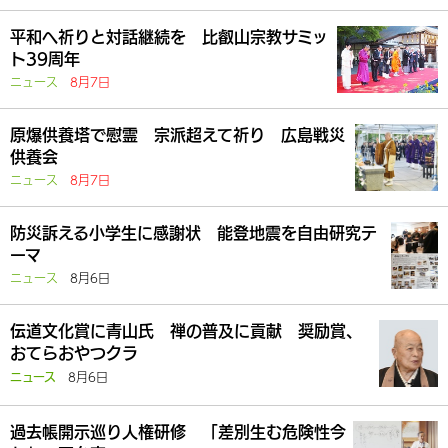
平和へ祈りと対話継続を 比叡山宗教サミッ
ト39周年
ニュース
8月7日
原爆供養塔で慰霊 宗派超えて祈り 広島戦災
供養会
ニュース
8月7日
防災訴える小学生に感謝状 能登地震を自由研究テ
ーマ
ニュース
8月6日
伝道文化賞に青山氏 禅の普及に貢献 奨励賞、
おてらおやつクラ
8月6日
ニュース
過去帳開示巡り人権研修 「差別生む危険性今