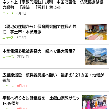
ネット上「宗教的活動」規制 中国で強化 仏教協会は協
力態勢 「違法」「営利」禁じる
8月3日
ニュース
〈現地の住職から〉保育園会館で住民と共
に 宇土市・本願寺派
8月3日
ニュース
本堂倒壊多数被害甚大 熊本で最大震度7
ニュース
7月31日
広島原爆忌 核兵器廃絶へ願い 最多の121カ国・地域が
参加
ニュース
8月7日
平和へ祈りと対話継続を 比叡山宗教サミッ
ト39周年