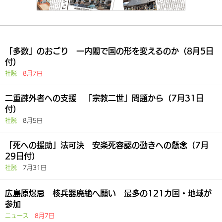
「多数」のおごり 一内閣で国の形を変えるのか（8月5日
付）
社説
8月7日
二重疎外者への支援 「宗教二世」問題から（7月31日
付）
社説
8月5日
「死への援助」法可決 安楽死容認の動きへの懸念（7月
29日付）
社説
7月31日
広島原爆忌 核兵器廃絶へ願い 最多の121カ国・地域が
参加
ニュース
8月7日