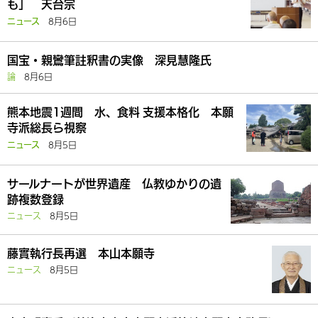
も」 天台宗
8月6日
ニュース
国宝・親鸞筆註釈書の実像 深見慧隆氏
論
8月6日
熊本地震1週間 水、食料 支援本格化 本願
寺派総長ら視察
8月5日
ニュース
サールナートが世界遺産 仏教ゆかりの遺
跡複数登録
ニュース
8月5日
藤實執行長再選 本山本願寺
ニュース
8月5日