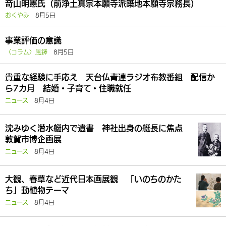
竒山明憲氏（前浄土真宗本願寺派築地本願寺宗務長）
おくやみ
8月5日
事業評価の意識
〈コラム〉風鐸
8月5日
貴重な経験に手応え 天台仏青連ラジオ布教番組 配信か
ら7カ月 結婚・子育て・住職就任
8月4日
ニュース
沈みゆく潜水艇内で遺書 神社出身の艇長に焦点
敦賀市博企画展
8月4日
ニュース
大観、春草など近代日本画展観 「いのちのかた
ち」動植物テーマ
8月4日
ニュース