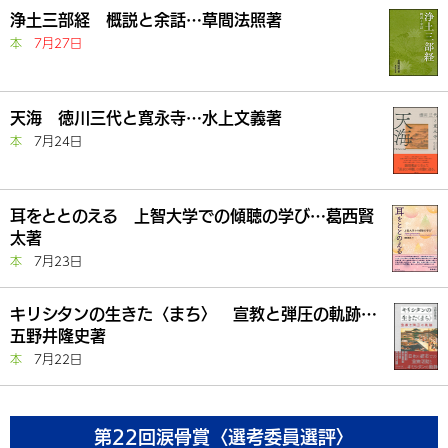
浄土三部経 概説と余話…草間法照著
本
7月27日
天海 徳川三代と寛永寺…水上文義著
本
7月24日
耳をととのえる 上智大学での傾聴の学び…葛西賢
太著
本
7月23日
キリシタンの生きた〈まち〉 宣教と弾圧の軌跡…
五野井隆史著
本
7月22日
第22回涙骨賞〈選考委員選評〉