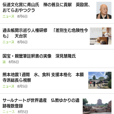
伝道文化賞に青山氏 禅の普及に貢献 奨励賞、
おてらおやつクラ
8月6日
ニュース
過去帳開示巡り人権研修 「差別生む危険性今
も」 天台宗
8月6日
ニュース
国宝・親鸞筆註釈書の実像 深見慧隆氏
論
8月6日
熊本地震1週間 水、食料 支援本格化 本願
寺派総長ら視察
8月5日
ニュース
サールナートが世界遺産 仏教ゆかりの遺
跡複数登録
ニュース
8月5日