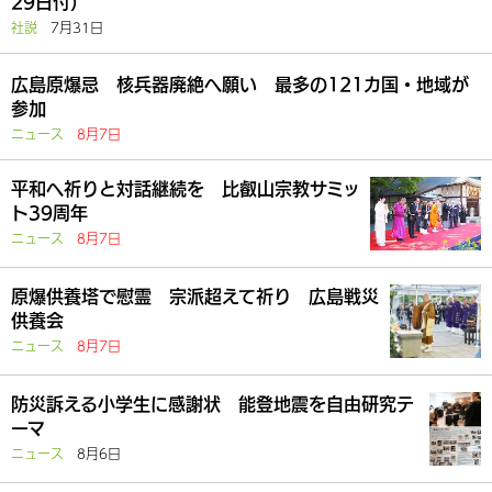
29日付）
社説
7月31日
広島原爆忌 核兵器廃絶へ願い 最多の121カ国・地域が
参加
ニュース
8月7日
平和へ祈りと対話継続を 比叡山宗教サミッ
ト39周年
ニュース
8月7日
原爆供養塔で慰霊 宗派超えて祈り 広島戦災
供養会
ニュース
8月7日
防災訴える小学生に感謝状 能登地震を自由研究テ
ーマ
ニュース
8月6日