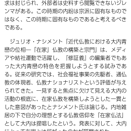
求は封じられ、外部者は史料すら閲覧できないジレ
ンマがある。この時期の内紛は宗派に固有なもので
はなく、この時期に固有なものであると考えるべき
である。
ジュリオ・ナシメント「近代仏教における大内青
巒の位相―「在家」仏教の構築と宗門」は、メディ
アや結社運動で活躍し、『修証義』の編集者でもあ
った大内青巒の特色を把握しようとする試みであ
る。従来の研究では、社会福祉事業の先駆者、通仏
教の体現者、仏教ナショナリストという評価が与え
られてきた。一見すると焦点に欠けて見える大内の
活動の根底に、在家仏教を構築しようとした一貫と
した意図があったとナシメント氏は論じる。内地雑
居の下で自分の理想とする仏教信仰を「在家仏法」
として大内は提唱したという。発表に対して、大内