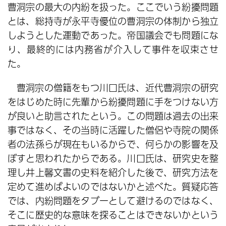
曹洞宗の最大の内紛を扱った。ここでいう紛擾問題
とは、総持寺が永平寺優位の曹洞宗の体制から独立
しようとした運動であった。帝国議会でも問題にな
り、最終的には内務省が介入して事件を収束させ
た。
曹洞宗の僧籍をもつ川口氏は、近代曹洞宗の研究
をはじめた時に先輩から紛擾問題に手をつけない方
が良いと助言されたという。この問題は過去の出来
事ではなく、その当時に活躍した僧侶や寺院の関係
者の法孫らが現在もいるからで、何らかの影響を及
ぼすと思われたからである。川口氏は、研究史を整
理し井上馨文書の史料を紹介した後で、研究方法を
定めて進めばよいのではないかと述べた。質疑応答
では、内紛問題をタブーとして避けるのではなく、
そこに歴史的な意味を探ることはできないかという