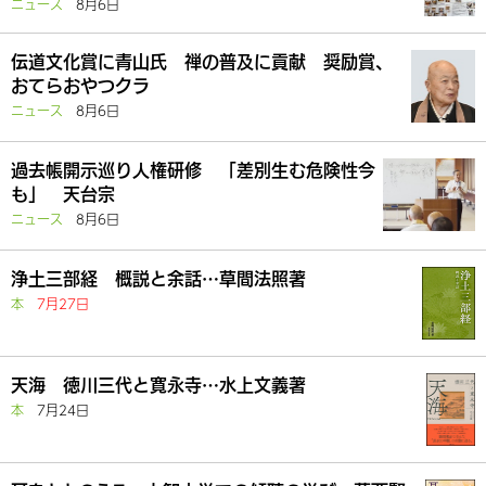
ニュース
8月6日
伝道文化賞に青山氏 禅の普及に貢献 奨励賞、
おてらおやつクラ
ニュース
8月6日
過去帳開示巡り人権研修 「差別生む危険性今
も」 天台宗
ニュース
8月6日
浄土三部経 概説と余話…草間法照著
本
7月27日
天海 徳川三代と寛永寺…水上文義著
本
7月24日