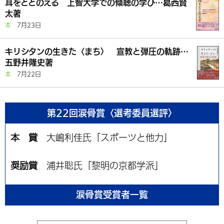
耳をととのえる 上智大学での傾聴の学び…葛西賢
太著
本
7月23日
キリシタンの生きた〈まち〉 宣教と弾圧の軌跡…
五野井隆史著
本
7月22日
第22回涙骨賞〈選考委員選評〉
本 賞
大嶋利佳氏「スポーツと他力」
奨励賞
浦井聡氏「黎明の京都学派」
涙骨賞受賞者一覧