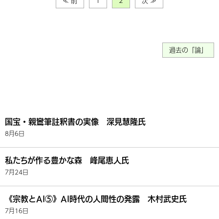
≪ 前
1
2
次 ≫
過去の「論」
国宝・親鸞筆註釈書の実像 深見慧隆氏
8月6日
私たちが作る豊かな森 峰尾恵人氏
7月24日
《宗教とAI⑤》AI時代の人間性の発露 木村武史氏
7月16日