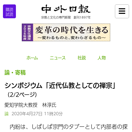
購読
試読
宗教と文化の専門新聞 創刊1897年
ホーム
ニュース
社説
人物
論・寄稿
シンポジウム「近代仏教としての禅宗」
（2/2ページ）
愛知学院大教授 林淳氏
論
2020年4月27日 11時20分
内紛は、しばしば宗門のタブーとして内部者の探