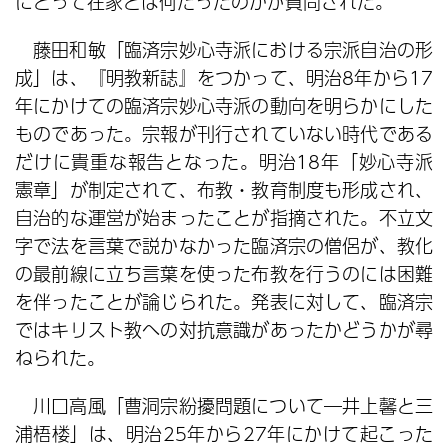
にとって在家とは何だったのかが質問された。
藤田和敏「臨済宗妙心寺派における宗派自治の形
成」は、『明教新誌』をつかって、明治8年から17
年にかけての臨済宗妙心寺派の動向を明らかにした
ものであった。宗報が刊行されていない時代である
だけに貴重な報告となった。明治18年「妙心寺派
憲章」が制定されて、布教・教育制度も形成され、
自治的な運営が始まったことが指摘された。不立文
字で法を言葉で説かなかった臨済宗の僧侶が、教化
の最前線に立ち言葉を使った布教を行うのには困難
を伴ったことが論じられた。発表に対して、臨済宗
ではキリスト教への対抗意識があったかどうかが尋
ねられた。
川口高風「曹洞宗紛擾問題について―井上馨と三
浦梧楼」は、明治25年から27年にかけて起こった