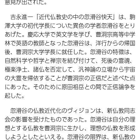
意見が出された。
吉永進一「近代仏教史の中の忽滑谷快天」は、駒
澤大学の初代学長についた異色の学者忽滑谷をとり
あげた。慶応大学で英文学を学び、曹洞宗高等中学
林で英語の教師となった忽滑谷は、洋行からの帰国
後、曹洞宗大学学長に就任した。忽滑谷の特徴は、
自然科学や哲学と禅宗を結び付けて、死後の霊魂、
極楽浄土、諸仏を否定して、汎神論の立場から宇宙
の大霊を帰依することが曹洞宗の正信だと述べた点
にあった。そのために原田祖岳との間で正信論争を
起した。
忽滑谷の仏教近代化のヴィジョンは、新仏教同志
会の影響を受けたものであった。忽滑谷は自分の理
想とする仏教を曹洞宗に生かし、理想の仏教を形成
しようとしたといえる。忽滑谷の限界は、新仏教の