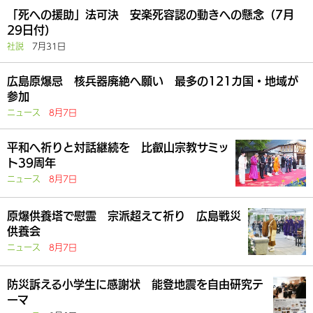
「死への援助」法可決 安楽死容認の動きへの懸念（7月
29日付）
社説
7月31日
広島原爆忌 核兵器廃絶へ願い 最多の121カ国・地域が
参加
ニュース
8月7日
平和へ祈りと対話継続を 比叡山宗教サミッ
ト39周年
ニュース
8月7日
原爆供養塔で慰霊 宗派超えて祈り 広島戦災
供養会
ニュース
8月7日
防災訴える小学生に感謝状 能登地震を自由研究テ
ーマ