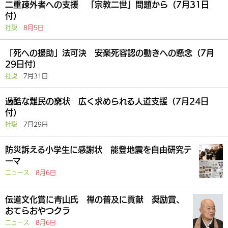
二重疎外者への支援 「宗教二世」問題から（7月31日
付）
社説
8月5日
「死への援助」法可決 安楽死容認の動きへの懸念（7月
29日付）
社説
7月31日
過酷な難民の窮状 広く求められる人道支援（7月24日
付）
社説
7月29日
防災訴える小学生に感謝状 能登地震を自由研究テ
ーマ
ニュース
8月6日
伝道文化賞に青山氏 禅の普及に貢献 奨励賞、
おてらおやつクラ
ニュース
8月6日