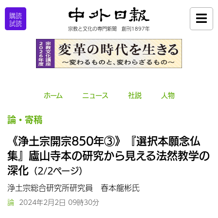
購読
試読
宗教と文化の専門新聞 創刊1897年
ホーム
ニュース
社説
人物
論・寄稿
《浄土宗開宗850年③》『選択本願念仏
集』廬山寺本の研究から見える法然教学の
深化
（2/2ページ）
浄土宗総合研究所研究員 春本龍彬氏
論
2024年2月2日 09時30分