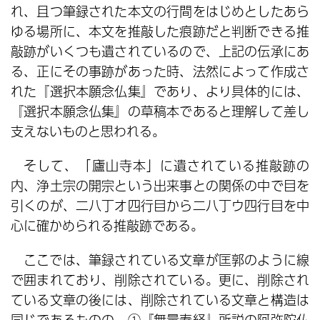
れ、且つ筆録された本文の行間をはじめとしたあら
ゆる場所に、本文を推敲した痕跡だと判断できる推
敲跡がいくつも遺されているので、上記の伝承にあ
る、正にその事跡があった時、法然によって作成さ
れた『選択本願念仏集』であり、より具体的には、
『選択本願念仏集』の草稿本であると理解して差し
支えないものと思われる。
そして、「廬山寺本」に遺されている推敲跡の
内、浄土宗の開宗という出来事との関係の中で目を
引くのが、二八丁オ四行目から二八丁ウ四行目を中
心に確かめられる推敲跡である。
ここでは、筆録されている文章が匡郭のように線
で囲まれており、削除されている。更に、削除され
ている文章の後には、削除されている文章と構造は
同じであるものの、①『無量寿経』所説の阿弥陀仏