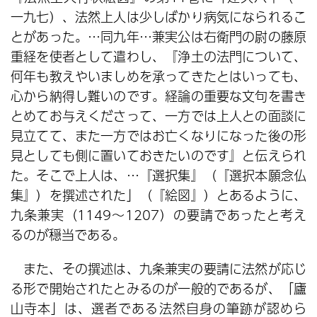
一九七）、法然上人は少しばかり病気になられるこ
とがあった。…同九年…兼実公は右衛門の尉の藤原
重経を使者として遣わし、『浄土の法門について、
何年も教えやいましめを承ってきたとはいっても、
心から納得し難いのです。経論の重要な文句を書き
とめてお与えくださって、一方では上人との面談に
見立てて、また一方ではお亡くなりになった後の形
見としても側に置いておきたいのです』と伝えられ
た。そこで上人は、…『選択集』（『選択本願念仏
集』）を撰述された」（『絵図』）とあるように、
九条兼実（1149～1207）の要請であったと考え
るのが穏当である。
また、その撰述は、九条兼実の要請に法然が応じ
る形で開始されたとみるのが一般的であるが、「廬
山寺本」は、選者である法然自身の筆跡が認めら