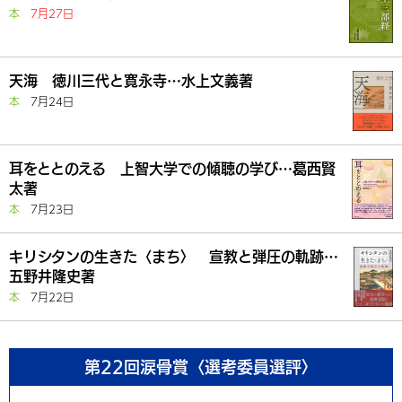
本
7月27日
天海 徳川三代と寛永寺…水上文義著
本
7月24日
耳をととのえる 上智大学での傾聴の学び…葛西賢
太著
本
7月23日
キリシタンの生きた〈まち〉 宣教と弾圧の軌跡…
五野井隆史著
本
7月22日
第22回涙骨賞〈選考委員選評〉