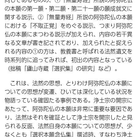
の本願の第一願・第二願・第二十一願の願成就文に
関する説示、②『無量寿経』所説の阿弥陀仏の本願
における「不取正覚」をめぐる説示、つまり阿弥陀
仏の本願にまつわる説示が加えられ、内容の若干異
なる文章が書き記されており、加えられたと捉えら
れる内容の①の方は、教義書と呼ばれる法然遺文を
時系列的に追ってみれば、初出の内容となっている
（拙稿「廬山寺蔵『選択集』の研究」など）。
これは、法然の思想、とりわけ阿弥陀仏の本願に
ついての思想が変遷、ひいては深化している状況を
物語っている確固たる事例である。浄土宗の開宗に
あたって、阿弥陀仏の本願は非常に重要な要因であ
り、法然はそれを確証として浄土宗を開宗したと見
られる反面、法然自身の本願についての思想が、少
なくとも『選択本願念仏集』撰述時、すなわち浄土