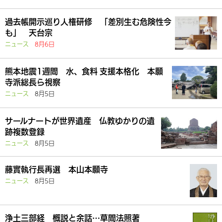
過去帳開示巡り人権研修 「差別生む危険性今
も」 天台宗
ニュース
8月6日
熊本地震1週間 水、食料 支援本格化 本願
寺派総長ら視察
ニュース
8月5日
サールナートが世界遺産 仏教ゆかりの遺
跡複数登録
ニュース
8月5日
藤實執行長再選 本山本願寺
ニュース
8月5日
浄土三部経 概説と余話…草間法照著