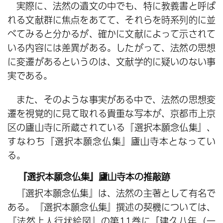
実際に、法然の遺文の中でも、特に教義書と呼ば
れる文献群に焦点をあてて、それらを時系列的に並
べてみると分かるが、確かに文献によって示されて
いる内容には差異がある。したがって、法然の思想
に変遷があるというのは、文献学的に疑いのない事
実である。
また、そのような事実がある中で、法然の思想変
遷を視覚的に見て取れる貴重な写本が、京都市上京
区の廬山寺に所蔵されている『選択本願念仏集』、
すなわち『選択本願念仏集』廬山寺本となってい
る。
『選択本願念仏集』廬山寺本の推敲跡
『選択本願念仏集』は、法然の主著として有名で
ある。『選択本願念仏集』撰述の契機については、
『法然上人行状絵図』の第11巻に「建久八年（一