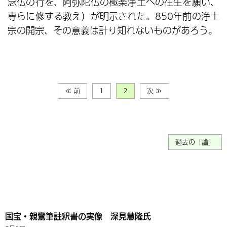
念仏の行を、阿弥陀仏の極楽浄土への往生を願い、
専らに修する教え）が明示された。850年前の浄土
宗の開宗、その意義は計り知れないものがあろう。
≪ 前
1
2
次 ≫
過去の「論」
国宝・親鸞筆註釈書の実像 深見慧隆氏