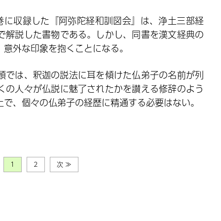
巻に収録した『阿弥陀経和訓図会』は、浄土三部経
で解説した書物である。しかし、同書を漢文経典の
、意外な印象を抱くことになる。
頭では、釈迦の説法に耳を傾けた仏弟子の名前が列
くの人々が仏説に魅了されたかを讃える修辞のよう
上で、個々の仏弟子の経歴に精通する必要はない。
1
2
次 ≫