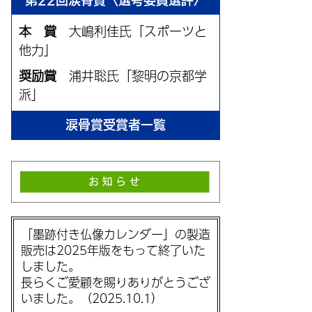
第22回涙骨賞〈選考委員選評〉
本 賞
大嶋利佳氏「スポーツと
他力」
奨励賞
浦井聡氏「黎明の京都学
派」
涙骨賞受賞者一覧
「墨跡付き仏像カレンダー」の製造
販売は2025年版をもって終了いた
しました。
長らくご愛顧を賜りありがとうござ
いました。（2025.10.1）