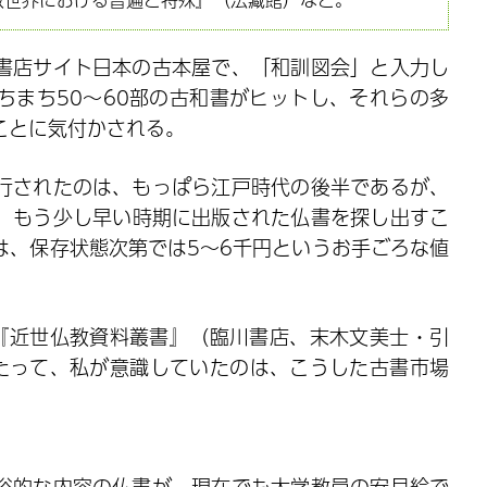
書店サイト日本の古本屋で、「和訓図会」と入力し
ちまち50～60部の古和書がヒットし、それらの多
ことに気付かされる。
行されたのは、もっぱら江戸時代の後半であるが、
、もう少し早い時期に出版された仏書を探し出すこ
は、保存状態次第では5～6千円というお手ごろな値
『近世仏教資料叢書』（臨川書店、末木文美士・引
たって、私が意識していたのは、こうした古書市場
俗的な内容の仏書が、現在でも大学教員の安月給で