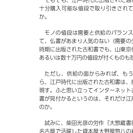
十分購入可能な値段で取り引きされ
か。
モノの値段は需要と供給のバラン
て、仏書があまり人気のない（需要の
時期に出版された古和書でも、山東京
あるいは数十万円の値段が付くものも
ただし、供給の面からみれば、も
ら、江戸時代に出版された古和書は、
現す。ふと思い立ってインターネット
書が見付かるというのは、それだけ江
のか。
試みに、柴田光彦の労作『大惣蔵書
名古屋で活躍した貸本屋大野屋惣八の