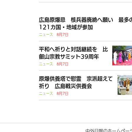
広島原爆忌 核兵器廃絶へ願い 最多
121カ国・地域が参加
ニュース
8月7日
平和へ祈りと対話継続を 比
叡山宗教サミット39周年
ニュース
8月7日
原爆供養塔で慰霊 宗派超えて
祈り 広島戦災供養会
ニュース
8月7日
中外日報のホームペー