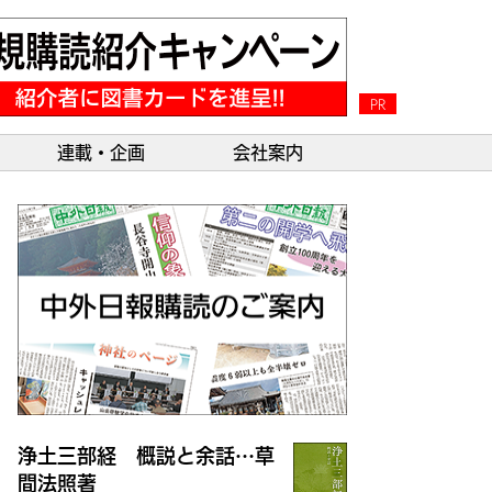
PR
連載・企画
会社案内
浄土三部経 概説と余話…草
間法照著