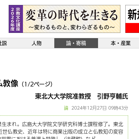
社説
人物
論・寄稿
本・産業
仏教像
（1/2ページ）
東北大大学院准教授 引野亨輔氏
論
2024年12月27日 09時43分
庫県生まれ。広島大大学院文学研究科博士課程修了。東北
近世仏教史、近年は特に商業出版の成立と仏教知の変容
教世界における普遍と特殊』（法藏館）など。