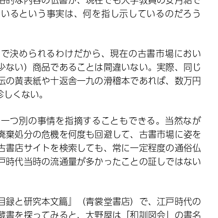
ているという事実は、何を指し示しているのだろう
スで決められるわけだから、現在の古書市場におい
少ない）商品であることは間違いない。実際、同じ
伝の黄表紙や十返舎一九の滑稽本であれば、数万円
珍しくない。
う一つ別の事情を指摘することもできる。当然なが
廃棄処分の危機を何度も回避して、古書市場に姿を
古書店サイトを検索しても、常に一定程度の通俗仏
戸時代当時の流通量が多かったことの証しではない
目録と研究本文篇』（青裳堂書店）で、江戸時代の
蔵書を探ってみると、大野屋は「和訓図会」の書名