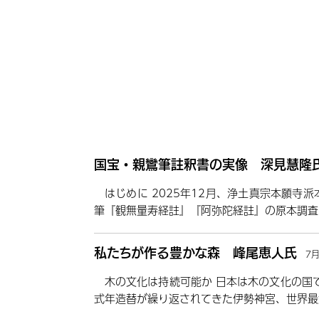
国宝・親鸞筆註釈書の実像 深見慧隆
はじめに 2025年12月、浄土真宗本願寺
筆『観無量寿経註』『阿弥陀経註』の原本調査
私たちが作る豊かな森 峰尾恵人氏
7
木の文化は持続可能か 日本は木の文化の国
式年造替が繰り返されてきた伊勢神宮、世界最