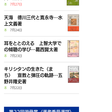
本
7月27日
天海 徳川三代と寛永寺…水
上文義著
本
7月24日
耳をととのえる 上智大学で
の傾聴の学び…葛西賢太著
本
7月23日
キリシタンの生きた〈ま
ち〉 宣教と弾圧の軌跡…五
野井隆史著
本
7月22日