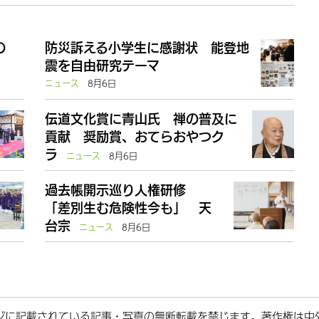
の
防災訴える小学生に感謝状 能登地
震を自由研究テーマ
ニュース
8月6日
伝道文化賞に青山氏 禅の普及に
貢献 奨励賞、おてらおやつク
ラ
ニュース
8月6日
過去帳開示巡り人権研修
「差別生む危険性今も」 天
台宗
ニュース
8月6日
ジに記載されている記事・写真の無断転載を禁じます。著作権は中