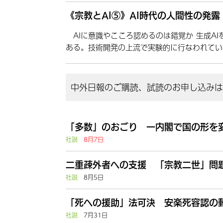
《宗教とAI⑤》AI時代の人間性の発
AIに意識やこころ認めるのは錯覚か 生成A
ある。技術開発の上流で実験的に行なわれてい
中外日報のご購読、試読のお申し込みはこ
「多数」のおごり 一内閣で国の形を
社説
8月7日
二重疎外者への支援 「宗教二世」問題
社説
8月5日
「死への援助」法可決 安楽死容認の動
社説
7月31日