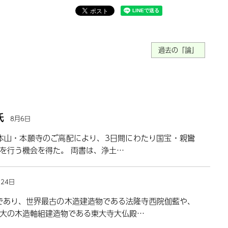
過去の「論」
氏
8月6日
派本山・本願寺のご高配により、3日間にわたり国宝・親鸞
を行う機会を得た。 両書は、浄土…
月24日
であり、世界最古の木造建造物である法隆寺西院伽藍や、
大の木造軸組建造物である東大寺大仏殿…