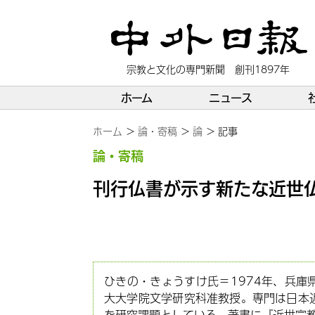
宗教と文化の専門新聞 創刊1897年
ホーム
ニュース
ホーム
論・寄稿
論
記事
論・寄稿
刊行仏書が示す新たな近世
ひきの・きょうすけ氏＝1974年、兵
大大学院文学研究科准教授。専門は日本
を研究課題としている。著書に『近世宗