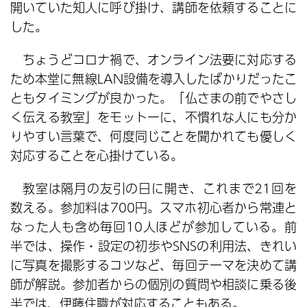
開いていた知人に呼び掛け、講師を依頼することに
した。
ちょうどコロナ禍で、オンライン法要に対応する
ため本堂に無線LAN設備を導入したばかりだったこ
ともタイミングが良かった。「仏さまの前でやさし
く伝える教室」をモットーに、不慣れな人にも分か
りやすい言葉で、何度同じことを聞かれても優しく
対応することを心掛けている。
教室は隔月の友引の日に開き、これまで21回を
数える。参加料は700円。スマホ初心者から常連と
なった人も含め毎回10人ほどが参加している。前
半では、操作・設定の初歩やSNSの利用法、きれい
に写真を撮影するコツなど、毎回テーマを決めて講
師が解説。参加者からの個別の質問や相談に乗る後
半では、伊藤住職が対応することもある。