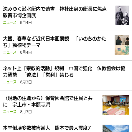
沈みゆく潜水艇内で遺書 神社出身の艇長に焦点
敦賀市博企画展
8月4日
ニュース
大観、春草など近代日本画展観 「いのちのかた
ち」動植物テーマ
8月4日
ニュース
ネット上「宗教的活動」規制 中国で強化 仏教協会は協
力態勢 「違法」「営利」禁じる
8月3日
ニュース
〈現地の住職から〉保育園会館で住民と共
に 宇土市・本願寺派
8月3日
ニュース
本堂倒壊多数被害甚大 熊本で最大震度7