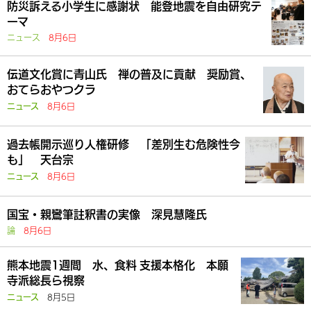
防災訴える小学生に感謝状 能登地震を自由研究テ
ーマ
ニュース
8月6日
伝道文化賞に青山氏 禅の普及に貢献 奨励賞、
おてらおやつクラ
8月6日
ニュース
過去帳開示巡り人権研修 「差別生む危険性今
も」 天台宗
8月6日
ニュース
国宝・親鸞筆註釈書の実像 深見慧隆氏
論
8月6日
熊本地震1週間 水、食料 支援本格化 本願
寺派総長ら視察
8月5日
ニュース