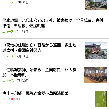
ニュース
7月31日
熊本地震 八代市などの寺社、被害続々 全日仏青、寄付
準備 天理教、救援派遣
7月31日
ニュース
〈現地の住職から〉直後から巡回、救出も
球磨村・曹洞宗神照寺
7月31日
ニュース
「住職総参拝」始まる 全国職員197人参
加 本願寺派
ニュース
7月30日
浄土三部経 概説と余話…草間法照著
本
7月27日