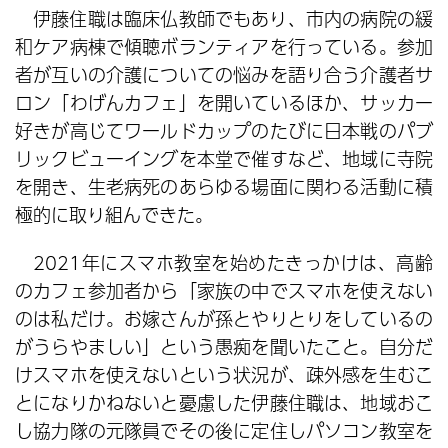
伊藤住職は臨床仏教師でもあり、市内の病院の緩
和ケア病棟で傾聴ボランティアを行っている。参加
者が互いの介護についての悩みを語り合う介護者サ
ロン「わげんカフェ」を開いているほか、サッカー
好きが高じてワールドカップのたびに日本戦のパブ
リックビューイングを本堂で催すなど、地域に寺院
を開き、生老病死のあらゆる場面に関わる活動に積
極的に取り組んできた。
2021年にスマホ教室を始めたきっかけは、高齢
のカフェ参加者から「家族の中でスマホを使えない
のは私だけ。お嫁さんが孫とやりとりをしているの
がうらやましい」という愚痴を聞いたこと。自分だ
けスマホを使えないという状況が、疎外感を生むこ
とになりかねないと憂慮した伊藤住職は、地域おこ
し協力隊の元隊員でその後に定住しパソコン教室を