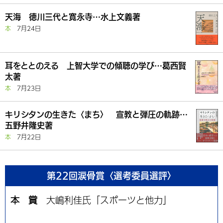
天海 徳川三代と寛永寺…水上文義著
本
7月24日
耳をととのえる 上智大学での傾聴の学び…葛西賢
太著
本
7月23日
キリシタンの生きた〈まち〉 宣教と弾圧の軌跡…
五野井隆史著
本
7月22日
第22回涙骨賞〈選考委員選評〉
本 賞
大嶋利佳氏「スポーツと他力」