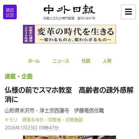
購読
試読
宗教と文化の専門新聞 創刊1897年
ホーム
ニュース
社説
人物
連載・企画
仏様の前でスマホ教室 高齢者の疎外感解
消に
山形県米沢市・浄土宗西蓮寺 伊藤竜信住職
キラリ 頑張る寺社・宗教者・宗教施設
2026年1月23日 09時47分