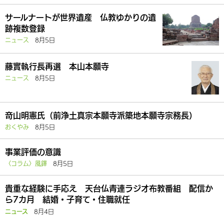
サールナートが世界遺産 仏教ゆかりの遺
跡複数登録
ニュース
8月5日
藤實執行長再選 本山本願寺
ニュース
8月5日
竒山明憲氏（前浄土真宗本願寺派築地本願寺宗務長）
おくやみ
8月5日
事業評価の意識
〈コラム〉風鐸
8月5日
貴重な経験に手応え 天台仏青連ラジオ布教番組 配信か
ら7カ月 結婚・子育て・住職就任
8月4日
ニュース