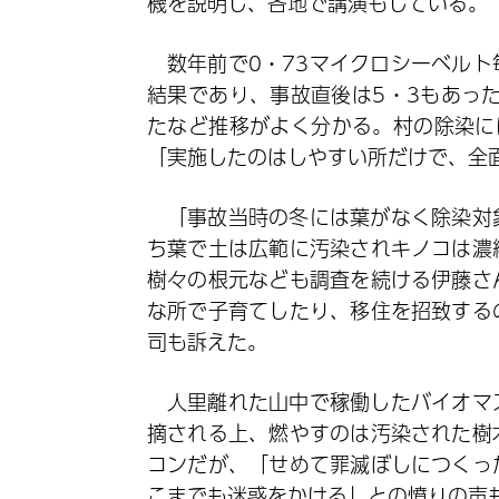
機を説明し、各地で講演もしている。
数年前で0・73マイクロシーベル
結果であり、事故直後は5・3もあっ
たなど推移がよく分かる。村の除染に
「実施したのはしやすい所だけで、全
「事故当時の冬には葉がなく除染対
ち葉で土は広範に汚染されキノコは濃
樹々の根元なども調査を続ける伊藤さ
な所で子育てしたり、移住を招致する
司も訴えた。
人里離れた山中で稼働したバイオマ
摘される上、燃やすのは汚染された樹
コンだが、「せめて罪滅ぼしにつくっ
こまでも迷惑をかける」との憤りの声