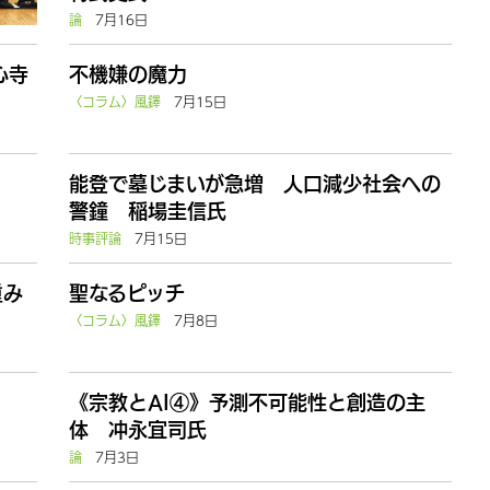
論
7月16日
心寺
不機嫌の魔力
〈コラム〉風鐸
7月15日
能登で墓じまいが急増 人口減少社会への
警鐘 稲場圭信氏
時事評論
7月15日
重み
聖なるピッチ
〈コラム〉風鐸
7月8日
《宗教とAI④》予測不可能性と創造の主
体 冲永宜司氏
論
7月3日