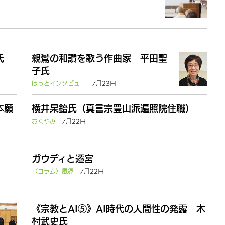
氏
親鸞の和讃を歌う作曲家 平田聖
子氏
ほっとインタビュー
7月23日
本願
横井杲鈶氏（真言宗豊山派遍照院住職）
おくやみ
7月22日
ガウディと遷宮
〈コラム〉風鐸
7月22日
《宗教とAI⑤》AI時代の人間性の発露 木
村武史氏