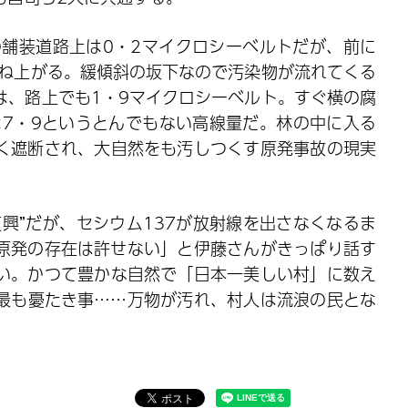
の舗装道路上は0・2マイクロシーベルトだが、前に
跳ね上がる。緩傾斜の坂下なので汚染物が流れてくる
は、路上でも1・9マイクロシーベルト。すぐ横の腐
は7・9というとんでもない高線量だ。林の中に入る
く遮断され、大自然をも汚しつくす原発事故の現実
興”だが、セシウム137が放射線を出さなくなるま
。原発の存在は許せない」と伊藤さんがきっぱり話す
い。かつて豊かな自然で「日本一美しい村」に数え
最も憂たき事……万物が汚れ、村人は流浪の民とな