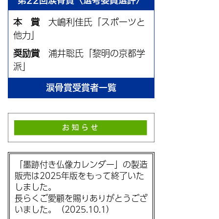
第22回涙骨賞〈選考委員選評〉
本 賞
大嶋利佳氏「スポーツと
他力」
奨励賞
浦井聡氏「黎明の京都学
派」
涙骨賞受賞者一覧
「墨跡付き仏像カレンダー」の製造
販売は2025年版をもって終了いた
しました。
長らくご愛顧を賜りありがとうござ
いました。（2025.10.1）