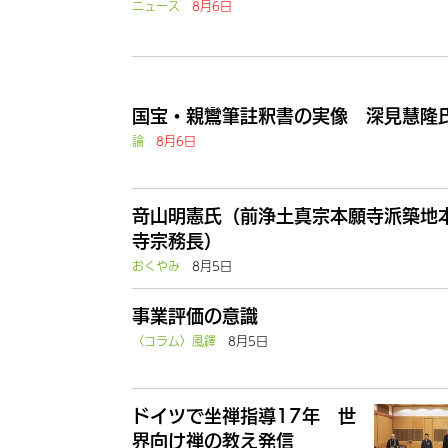
ニュース
8月6日
国宝・親鸞筆註釈書の実像 深見慧隆
論
8月6日
竒山明憲氏（前浄土真宗本願寺派築地
寺宗務長）
おくやみ
8月5日
事業評価の意識
〈コラム〉風鐸
8月5日
ドイツで坐禅指導17年 世
界向け禅の教え発信