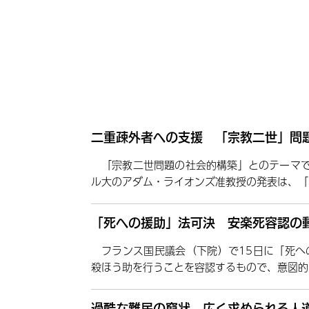
二重疎外者への支援 「宗教二世」問題
「宗教二世問題の社会的構築」とのテーマ
ル大のアダム・ライオンズ准教授の発表は、「
「死への援助」法可決 安楽死容認の動
フランス国民議会（下院）で15日に「死へ
殺ほう助を行うことを容認するもので、意図的
過酷な難民の窮状 広く求められる人道