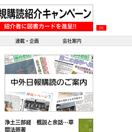
PR
連載・企画
会社案内
浄土三部経 概説と余話…草
間法照著