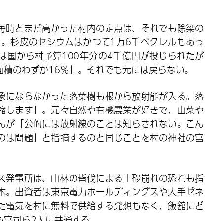
ト毎時とまだ高かった村内の定点は、それでも除染の
た。杉皮のセシウムはかつて1万6千ベクレルもあっ
は国から村予算100年分の4千億円が投じられたが
面積のわずか16％」。それでも元には戻らない。
象にならなかった落葉樹も根から放射能が入る。落
縮します」。元々自然や有機農業が好きで、山菜や
んが「公的には放射線のことは知らされない。こん
のは問題」と指摘するのと同じことを村の神社の宮
ス発電所は、山林の皆伐による土砂崩れの恐れも指
木。出資者は東京電力ホールディングスや大手ゼネ
た電気を村に無料で供給する発想もなく、飯舘にど
も宮司ら2人に共通する。