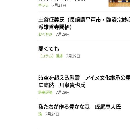
キラリ
7月31日
土谷征義氏（長崎県平戸市・臨済宗妙
派雄香寺閑栖）
おくやみ
7月29日
弱くても
〈コラム〉風鐸
7月29日
時空を超える慰霊 アイヌ文化継承の
に粛然 川瀬貴也氏
時事評論
7月29日
私たちが作る豊かな森 峰尾恵人氏
論
7月24日