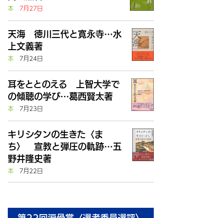
本
7月27日
天海 徳川三代と寛永寺…水
上文義著
本
7月24日
耳をととのえる 上智大学で
の傾聴の学び…葛西賢太著
本
7月23日
キリシタンの生きた〈ま
ち〉 宣教と弾圧の軌跡…五
野井隆史著
本
7月22日