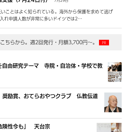
7月29日
低いことはよく知られている。海外から保護を求めて逃げ
け入れ申請人数が非常に多いドイツでは2…
ちらから。週2回発行・月額3,700円～。
を自由研究テーマ 寺院・自治体・学校で教
 奨励賞、おてらおやつクラブ 仏教伝道
危険性今も」 天台宗