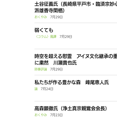
土谷征義氏（長崎県平戸市・臨済宗妙
派雄香寺閑栖）
おくやみ
7月29日
弱くても
〈コラム〉風鐸
7月29日
時空を超える慰霊 アイヌ文化継承の
に粛然 川瀬貴也氏
時事評論
7月29日
私たちが作る豊かな森 峰尾恵人氏
論
7月24日
高森顕徹氏（浄土真宗親鸞会会長）
おくやみ
7月23日