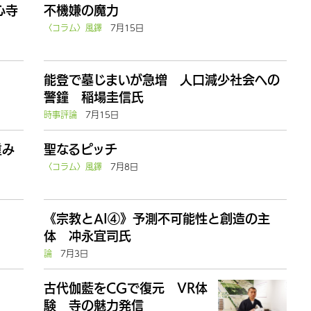
心寺
不機嫌の魔力
〈コラム〉風鐸
7月15日
能登で墓じまいが急増 人口減少社会への
警鐘 稲場圭信氏
時事評論
7月15日
重み
聖なるピッチ
〈コラム〉風鐸
7月8日
《宗教とAI④》予測不可能性と創造の主
体 冲永宜司氏
論
7月3日
古代伽藍をCGで復元 VR体
験 寺の魅力発信