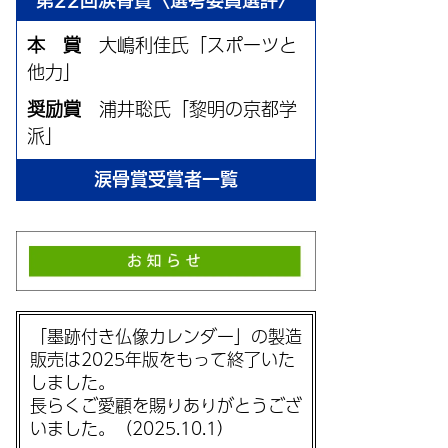
第22回涙骨賞〈選考委員選評〉
本 賞
大嶋利佳氏「スポーツと
他力」
奨励賞
浦井聡氏「黎明の京都学
派」
涙骨賞受賞者一覧
「墨跡付き仏像カレンダー」の製造
販売は2025年版をもって終了いた
しました。
長らくご愛顧を賜りありがとうござ
いました。（2025.10.1）