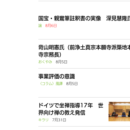
国宝・親鸞筆註釈書の実像 深見慧隆
論
8月6日
竒山明憲氏（前浄土真宗本願寺派築地
寺宗務長）
おくやみ
8月5日
事業評価の意識
〈コラム〉風鐸
8月5日
ドイツで坐禅指導17年 世
界向け禅の教え発信
キラリ
7月31日