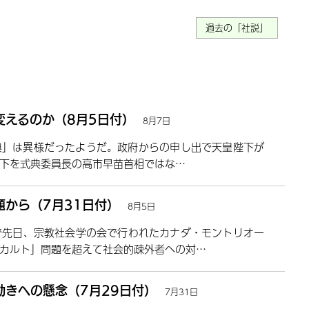
過去の「社説」
変えるのか（8月5日付）
8月7日
式典」は異様だったようだ。政府からの申し出で天皇陛下が
下を式典委員長の高市早苗首相ではな…
から（7月31日付）
8月5日
で先日、宗教社会学の会で行われたカナダ・モントリオー
カルト」問題を超えて社会的疎外者への対…
きへの懸念（7月29日付）
7月31日