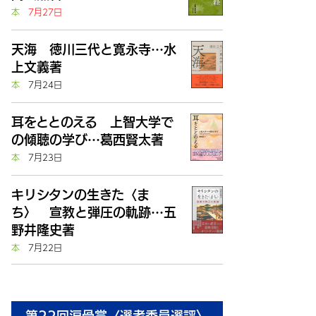
本
7月27日
天海 徳川三代と寛永寺…水
上文義著
本
7月24日
耳をととのえる 上智大学で
の傾聴の学び…葛西賢太著
本
7月23日
キリシタンの生きた〈ま
ち〉 宣教と弾圧の軌跡…五
野井隆史著
本
7月22日