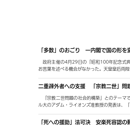
「多数」のおごり 一内閣で国の形を
政府主催の4月29日の「昭和100年記念
お言葉を述べる機会がなかった。天皇皇后両陛
二重疎外者への支援 「宗教二世」問題
「宗教二世問題の社会的構築」とのテーマ
ル大のアダム・ライオンズ准教授の発表は、「
「死への援助」法可決 安楽死容認の動