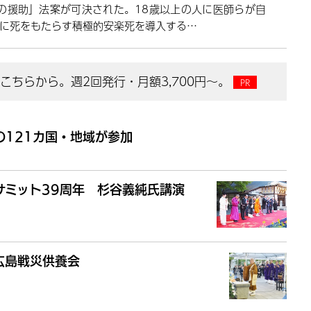
の援助」法案が可決された。18歳以上の人に医師らが自
に死をもたらす積極的安楽死を導入する…
ちらから。週2回発行・月額3,700円～。
121カ国・地域が参加
サミット39周年 杉谷義純氏講演
広島戦災供養会