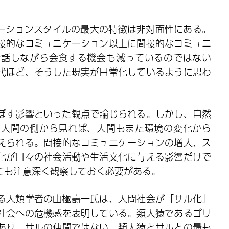
ケーションスタイルの最大の特徴は非対面性にある。
接的なコミュニケーション以上に間接的なコミュニ
会話しながら会食する機会も減っているのではない
代ほど、そうした現実が日常化しているように思わ
ぼす影響といった観点で論じられる。しかし、自然
た人間の側から見れば、人間もまた環境の変化から
えられる。間接的なコミュニケーションの増大、ス
化が日々の社会活動や生活文化に与える影響だけで
ても注意深く観察しておく必要がある。
る人類学者の山極壽一氏は、人間社会が「サル化」
社会への危機感を表明している。類人猿であるゴリ
あり、サルの仲間ではない。類人猿とサルとの最も