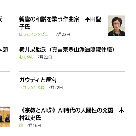
氏
親鸞の和讃を歌う作曲家 平田聖
子氏
ほっとインタビュー
7月23日
本願
横井杲鈶氏（真言宗豊山派遍照院住職）
おくやみ
7月22日
ガウディと遷宮
〈コラム〉風鐸
7月22日
《宗教とAI⑤》AI時代の人間性の発露 木
村武史氏
論
7月16日