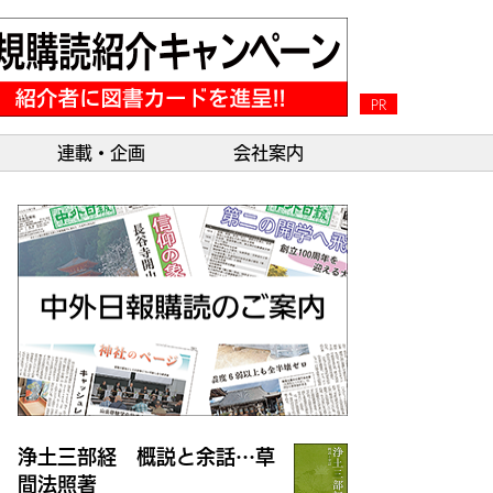
PR
連載・企画
会社案内
浄土三部経 概説と余話…草
間法照著